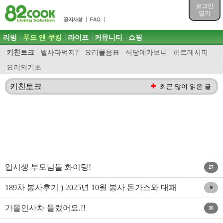
목차
로그인
주메뉴 바로가기
열기
컨텐츠 바로가기
검색 바로가기
주메뉴
리빙
푸드 앤 쿠킹
라이프
커뮤니티
쇼핑
로그인 바로가기
키친토크
뭘사다먹지?
요리물음표
식당에가보니
히트레시피
요리의기초
키친토크
최근 많이 읽은 글
입시생 부모님들 화이팅!
27
189차 봉사후기 ) 2025년 10월 봉사 돈가스와 대패
9
삼겹김..
가을인사차 들렀어요.!!
36