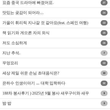
요즘 중국 드라마에 빠졌어요.
27
맛있는 곶감이 되어라…
14
가을이 휘리릭 지나갈 것 같아요(feat. 스페인 여행)
13
책 읽기와 게으른 자의 외식
15
저도 소심하게
16
지난 추석.
7
우엉요리
13
세상 제일 쉬운 손님 초대음식은?
10
은하수 인생이야기 ㅡ 대학 입학하다
32
188차 봉사후기 ) 2025년 9월 봉사 새우구이와 새우
9
튀김,..
밤 밥
3