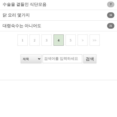
수술을 곁들인 식단모음
7
닭 요리 몇가지
16
대령숙수는 아니어도
21
1
2
3
4
5
>
>>