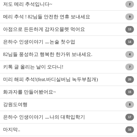
저도 메리 추석입니다~
2
메리 추석 ! 82님들 안전한 연휴 보내세요
9
아점으로 든든하게 감자오믈렛 먹어요
13
은하수 인생이야기 ㅡ논술 첫수업
14
82님들 풍성하고 행복한 한가위 보내세요.
4
키톡 글 올리는 날이 오다니!
7
미리 해피 추석!(feat.바디실버님 녹두부침개)
20
화과자를 만들어봤어요~
15
강원도여행
8
은하수 인생이야기 ㅡ나의 대학입학기
17
마지막..
16