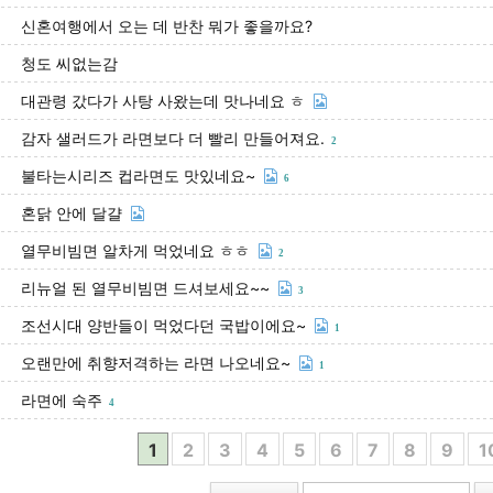
신혼여행에서 오는 데 반찬 뭐가 좋을까요?
청도 씨없는감
대관령 갔다가 사탕 사왔는데 맛나네요 ㅎ
감자 샐러드가 라면보다 더 빨리 만들어져요.
2
불타는시리즈 컵라면도 맛있네요~
6
혼닭 안에 달걀
열무비빔면 알차게 먹었네요 ㅎㅎ
2
리뉴얼 된 열무비빔면 드셔보세요~~
3
조선시대 양반들이 먹었다던 국밥이에요~
1
오랜만에 취향저격하는 라면 나오네요~
1
라면에 숙주
4
1
2
3
4
5
6
7
8
9
1