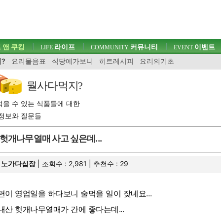
 앤 쿠킹
라이프
커뮤니티
이벤트
LIFE
COMMUNITY
EVENT
?
요리물음표
식당에가보니
히트레시피
요리의기초
뭘사다먹지?
을 수 있는 식품들에 대한
정보와 질문들
헛개나무열매 사고 싶은데...
노가다십장
| 조회수 : 2,981 | 추천수 :
29
편이 영업일을 하다보니 술먹을 일이 잦네요...
내산 헛개나무열매가 간에 좋다는데...