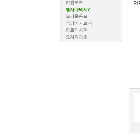
어
키친토크
뭘사다먹지?
요리물음표
식당에가보니
히트레시피
요리의기초