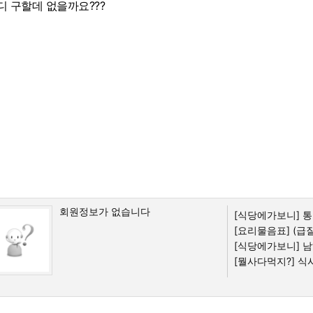
디 구할데 없을까요???
회원정보가 없습니다
[식당에가보니]
통
[요리물음표]
(급질
[식당에가보니]
남
[뭘사다먹지?]
식사