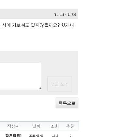
'11.4.11 4:21 PM
재상에 가보셔도 있지않을까요? 헛개나
목록으로
작성자
날짜
조회
추천
작은정원1
2026.05.03
1,615
0