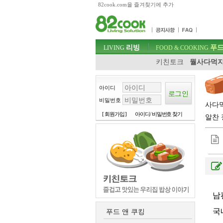
82cook.com을 즐겨찾기에 추가
목차
주메뉴 바로가기
컨텐츠 바로가기
검색 바로가기
주메뉴
리빙
푸드
로그인 바로가기
LIVING
FOOD & COOKING
키친토크
뭘사다먹지
아이디
비밀번호
사다먹
[ 회원가입 ]
아이디/ 비밀번호 찾기
알찬 
남
국
푸드 앤 쿠킹