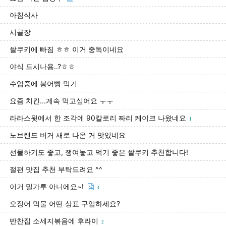
아침식사
시골장
쌀쿠키에 빠짐 ㅎㅎ 이거 중독이네요
야식 드시나용..?ㅎㅎ
수업중에 붕어빵 먹기
요즘 치킨...계속 먹고싶어요 ㅜㅜ
라라스윗에서 한 조각에 90칼로리 짜리 케이크 나왔네요
1
노브랜드 버거 새로 나온 거 맛있네요
선물하기도 좋고, 쟁여놓고 먹기 좋은 쌀쿠키 추천합니다!
절편 맛집 추천 부탁드려요 ^^
이거 밀가루 아니에요~!
3
오징어 먹물 어떤 상표 구입하세요?
반찬집 소세지볶음에 후라이
2