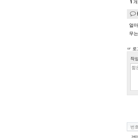
1
개
얼마
무는
☞ 로
작성
번
3403