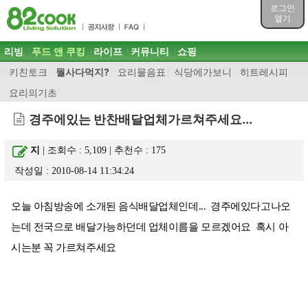
목차
로그인
주메뉴 바로가기
열기
컨텐츠 바로가기
검색 바로가기
주메뉴
리빙
푸드 앤 쿠킹
라이프
커뮤니티
쇼핑
로그인 바로가기
키친토크
뭘사다먹지?
요리물음표
식당에가보니
히트레시피
요리의기초
경주에있는 반찬배달업체가르쳐주세요...
지
| 조회수 : 5,109 | 추천수 :
175
작성일 : 2010-08-14 11:34:24
오늘 아침방송에 소개된 음식배달업체인데... 경주에있다고나오
는데 전국으로 배달가능하던데 업체이름을 모르겠어요 혹시 아
시는분 꼭 가르쳐주세요