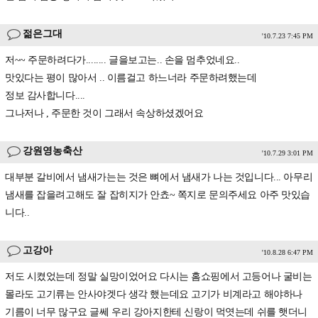
젊은그대
'10.7.23 7:45 PM
저~~ 주문하려다가........ 글을보고는.. 손을 멈추었네요..
맛있다는 평이 많아서 .. 이름걸고 하느너라 주문하려했는데
정보 감사합니다....
그나저나 , 주문한 것이 그래서 속상하셨겠어요
강원영농축산
'10.7.29 3:01 PM
대부분 갈비에서 냄새가는는 것은 뼈에서 냄새가 나는 것입니다... 아무리
냄새를 잡을려고해도 잘 잡히지가 안쵸~ 쪽지로 문의주세요 아주 맛있습
니다..
고강아
'10.8.28 6:47 PM
저도 시켰었는데 정말 실망이었어요 다시는 홈쇼핑에서 고등어나 굴비는
몰라도 고기류는 안사야겟다 생각 했는데요 고기가 비계라고 해야하나
기름이 너무 많구요 글쎄 우리 강아지한테 신랑이 먹엿는데 쉬를 햇더니