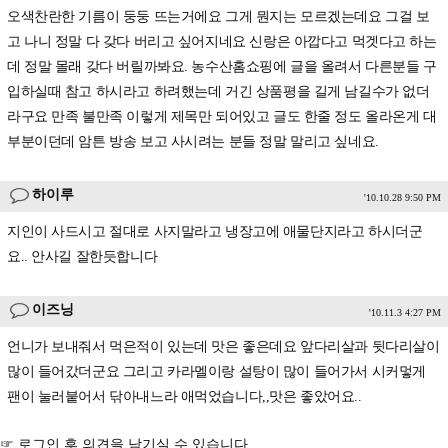
오색찬란한 기름이 둥둥 뜨는거에요 그게 뭔지는 모르겠는데요 그걸 보
고 나니 정말 다 갖다 버리고 싶어지네요 신랑은 아깝다고 먹겟다고 하는
데 정말 몰래 갖다 버릴까봐요. 농수산홈쇼핑에 글을 올려서 다른분들 구
입하실때 참고 하시라고 하려했는데 거긴 상품평을 길게 남길수가 없더
라구요 만족 불만족 이렇게 제목만 되어있고 글도 한줄 정도 올라온게 대
부분이던데 암튼 방송 보고 사시려는 분들 정말 말리고 싶네요.
하이루
'10.10.28 9:50 PM
지인이 사드시고 절대로 사지말라고 냉장고에 애물단지라고 하시더군
요.. 안사길 잘한듯합니다
이즈닝
'10.11.3 4:27 PM
언니가 보내줘서 먹은적이 있는데 맛은 좋은데요 앞다리살과 뒷다리살이
많이 들어갔더군요 그리고 카라멜이랑 설탕이 많이 들어가서 시커멓게
팬이 눌러붙어서 닦아내느라 애먹었습니다,,맛은 좋았어요..
☞ 로그인 후 의견을 남기실 수 있습니다