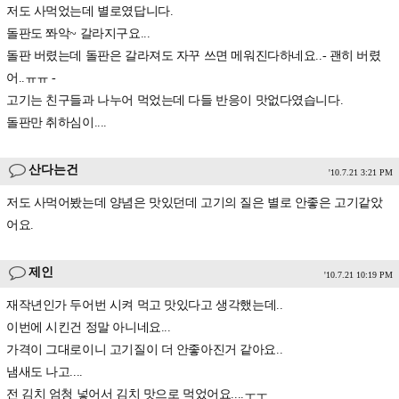
저도 사먹었는데 별로였답니다.
돌판도 쫘악~ 갈라지구요...
돌판 버렸는데 돌판은 갈라져도 자꾸 쓰면 메워진다하네요..- 괜히 버렸
어..ㅠㅠ -
고기는 친구들과 나누어 먹었는데 다들 반응이 맛없다였습니다.
돌판만 취하심이....
산다는건
'10.7.21 3:21 PM
저도 사먹어봤는데 양념은 맛있던데 고기의 질은 별로 안좋은 고기같았
어요.
제인
'10.7.21 10:19 PM
재작년인가 두어번 시켜 먹고 맛있다고 생각했는데..
이번에 시킨건 정말 아니네요...
가격이 그대로이니 고기질이 더 안좋아진거 같아요..
냄새도 나고....
전 김치 엄청 넣어서 김치 맛으로 먹었어요....ㅜㅜ