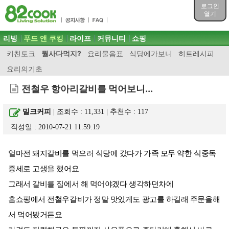
목차
로그인
주메뉴 바로가기
열기
컨텐츠 바로가기
검색 바로가기
주메뉴
리빙
푸드 앤 쿠킹
라이프
커뮤니티
쇼핑
로그인 바로가기
키친토크
뭘사다먹지?
요리물음표
식당에가보니
히트레시피
요리의기초
전철우 항아리갈비를 먹어보니...
밀크커피
| 조회수 : 11,331 | 추천수 :
117
작성일 : 2010-07-21 11:59:19
얼마전 돼지갈비를 먹으러 식당에 갔다가 가족 모두 약한 식중독
증세로 고생을 했어요
그래서 갈비를 집에서 해 먹어야겠다 생각하던차에
홈쇼핑에서 전철우갈비가 정말 맛있게도 광고를 하길래 주문을해
서 먹어봤거든요