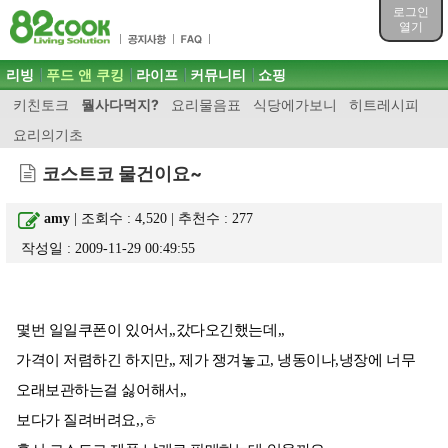
목차
로그인
주메뉴 바로가기
열기
컨텐츠 바로가기
검색 바로가기
주메뉴
리빙
푸드 앤 쿠킹
라이프
커뮤니티
쇼핑
로그인 바로가기
키친토크
뭘사다먹지?
요리물음표
식당에가보니
히트레시피
요리의기초
코스트코 물건이요~
amy
| 조회수 : 4,520 | 추천수 :
277
작성일 : 2009-11-29 00:49:55
몇번 일일쿠폰이 있어서,,갔다오긴했는데,,
가격이 저렴하긴 하지만,, 제가 쟁겨놓고, 냉동이나,냉장에 너무
오래보관하는걸 싫어해서,,
보다가 질려버려요,,ㅎ