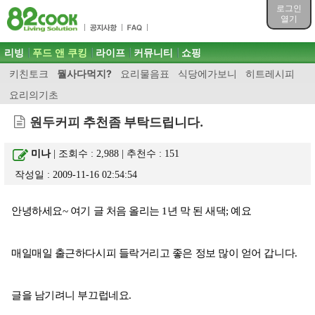
목차
로그인
주메뉴 바로가기
열기
컨텐츠 바로가기
검색 바로가기
주메뉴
리빙
푸드 앤 쿠킹
라이프
커뮤니티
쇼핑
로그인 바로가기
키친토크
뭘사다먹지?
요리물음표
식당에가보니
히트레시피
요리의기초
원두커피 추천좀 부탁드립니다.
미나
| 조회수 : 2,988 | 추천수 :
151
작성일 : 2009-11-16 02:54:54
안녕하세요~ 여기 글 처음 올리는 1년 막 된 새댁; 예요
매일매일 출근하다시피 들락거리고 좋은 정보 많이 얻어 갑니다.
글을 남기려니 부끄럽네요.