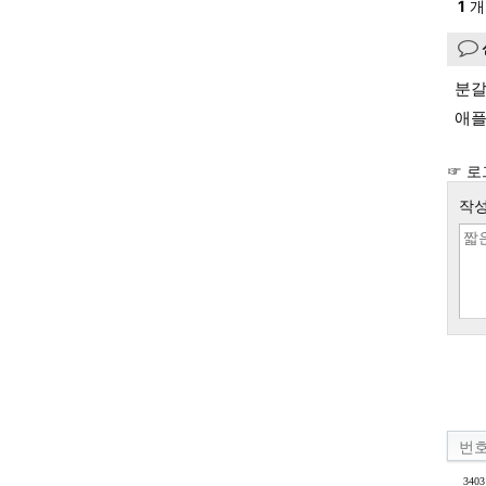
1
개
분갈
애플
☞ 로
작성
번
3403