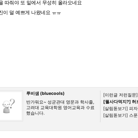
을 따줘야 또 밑에서 무성히 올라오네요
진이 덜 예쁘게 나왔네요 ㅠㅠ
루비샘 (bluecools)
[이런글 저런질문]
[뭘사다먹지?]
허
반가워요~ 성균관대 영문과 학사졸,
고려대 교육대학원 영어교육과 수료
[살림돋보기]
피자
했습니다.
[살림돋보기]
스푼