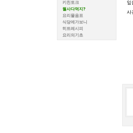
잎
키친토크
뭘사다먹지?
사
요리물음표
식당에가보니
히트레시피
요리의기초