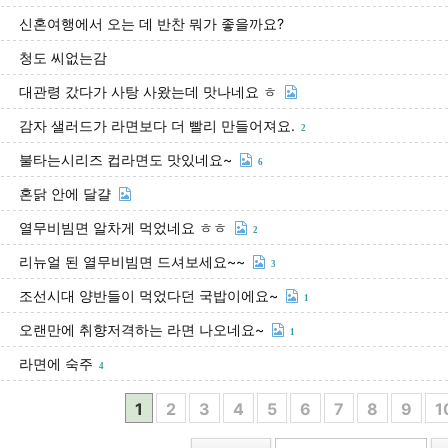
신혼여행에서 오는 데 반찬 뭐가 좋을까요?
청도 씨없는감
대관령 갔다가 사탕 사왔는데 맛나네요 ㅎ
감자 샐러드가 라면보다 더 빨리 만들어져요.
2
불타는시리즈 컵라면도 맛있네요~
6
혼닭 안에 달걀
열무비빔면 알차게 먹었네요 ㅎㅎ
2
리뉴얼 된 열무비빔면 드셔보세요~~
3
조선시대 양반들이 먹었다던 국밥이에요~
1
오랜만에 취향저격하는 라면 나오네요~
1
라면에 숙주
4
1
2
3
4
5
6
7
8
9
1