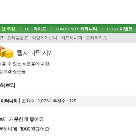
 앤 쿠킹
라이프
커뮤니티
이벤트
LIFE
COMMUNITY
EVENT
?
요리물음표
식당에가보니
히트레시피
요리의기초
뭘사다먹지?
을 수 있는 식품들에 대한
정보와 질문들
허브티
이터니티
| 조회수 : 1,973 | 추천수 :
129
브티 개운한게 좋아요
분하나에 1000원줬어요