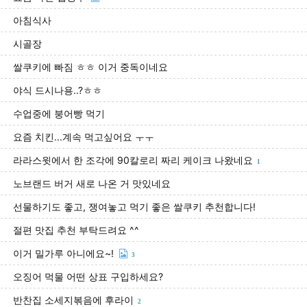
아침식사
시골장
쌀쿠키에 빠짐 ㅎㅎ 이거 중독이네요
야식 드시나용..?ㅎㅎ
수업중에 붕어빵 먹기
요즘 치킨...계속 먹고싶어요 ㅜㅜ
라라스윗에서 한 조각에 90칼로리 짜리 케이크 나왔네요
1
노브랜드 버거 새로 나온 거 맛있네요
선물하기도 좋고, 쟁여놓고 먹기 좋은 쌀쿠키 추천합니다!
절편 맛집 추천 부탁드려요 ^^
이거 밀가루 아니에요~!
3
오징어 먹물 어떤 상표 구입하세요?
반찬집 소세지볶음에 후라이
2