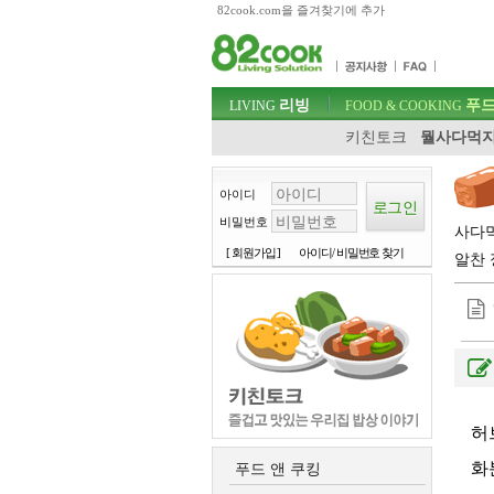
82cook.com을 즐겨찾기에 추가
목차
주메뉴 바로가기
컨텐츠 바로가기
검색 바로가기
주메뉴
리빙
푸드
로그인 바로가기
LIVING
FOOD & COOKING
키친토크
뭘사다먹지
아이디
비밀번호
사다먹
[ 회원가입 ]
아이디/ 비밀번호 찾기
알찬 
허
화
푸드 앤 쿠킹