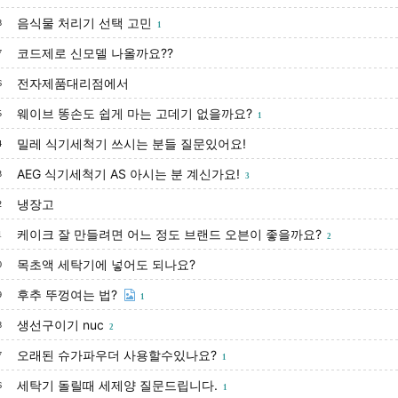
음식물 처리기 선택 고민
8
1
코드제로 신모델 나올까요??
7
전자제품대리점에서
6
웨이브 똥손도 쉽게 마는 고데기 없을까요?
5
1
밀레 식기세척기 쓰시는 분들 질문있어요!
4
AEG 식기세척기 AS 아시는 분 계신가요!
3
3
냉장고
2
케이크 잘 만들려면 어느 정도 브랜드 오븐이 좋을까요?
1
2
목초액 세탁기에 넣어도 되나요?
0
후추 뚜껑여는 법?
9
1
생선구이기 nuc
8
2
오래된 슈가파우더 사용할수있나요?
7
1
세탁기 돌릴때 세제양 질문드립니다.
6
1