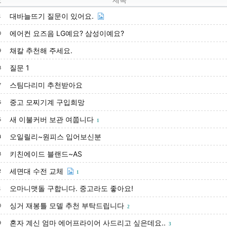
대바늘뜨기 질문이 있어요.
1
에어컨 요즈음 LG예요? 삼성이예요?
0
채칼 추천해 주세요.
9
질문 1
8
스팀다리미 추천받아요
7
중고 모찌기계 구입희망
6
새 이불커버 보관 여쭙니다
5
1
오일릴리~원피스 입어보신분
4
키친에이드 블랜드~AS
3
세면대 수전 교체
2
1
오마니맷돌 구합니다. 중고라도 좋아요!
1
싱거 재봉틀 모델 추천 부탁드립니다
0
2
혼자 계신 엄마 에어프라이어 사드리고 싶은데요..
9
3