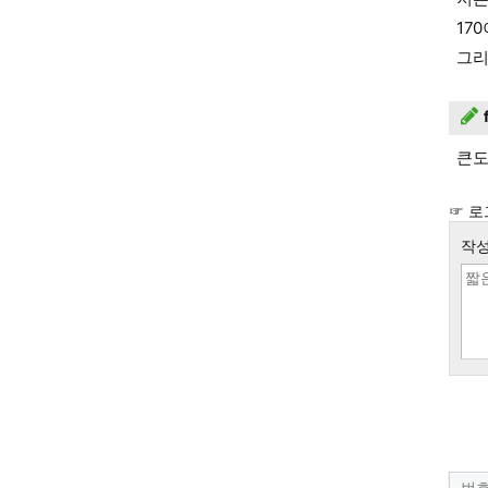
17
그리
큰도
☞ 로
작성
번