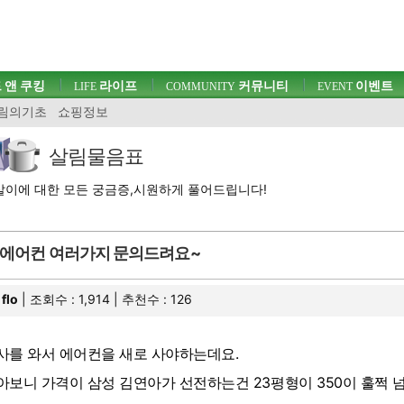
 앤 쿠킹
라이프
커뮤니티
이벤트
LIFE
COMMUNITY
EVENT
림의기초
쇼핑정보
살림물음표
이에 대한 모든 궁금증,시원하게 풀어드립니다!
에어컨 여러가지 문의드려요~
flo
| 조회수 : 1,914 | 추천수 :
126
사를 와서 에어컨을 새로 사야하는데요.
아보니 가격이 삼성 김연아가 선전하는건 23평형이 350이 훌쩍