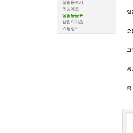
살림돋보기
리빙데코
일
살림물음표
살림의기초
쇼핑정보
요
그
용
좀