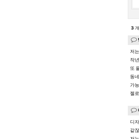
3
개
저는
작년
또 
동네
가능
젤로
디자
같잖
저는