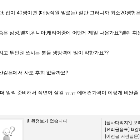
단,,집이 40평이면 (매장직원 말로는) 절반 그러니까 최소20평형
즘은 삼성,엘지,위니아,캐리어중에 어떤게 제일 나은가요?엘쥐 휘센
리고 투인원 쓰시는 분들 냉방력이 많이 약한가요??
산같은데서 사도 후회 없을까요?
 더 일찍 준비해서 작년꺼 살걸 ㅠ.ㅠ 에어컨가격이 이렇게 비싼줄
회원정보가 없습니다
[뭘사다먹지?]
보리
[요리물음표]
la갈
[이런글 저런질문]