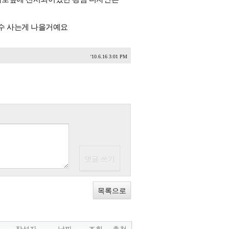
평수 사는게 나을거예요
'10.6.16 3:01 PM
목록으로
작성자
날짜
조회
추천