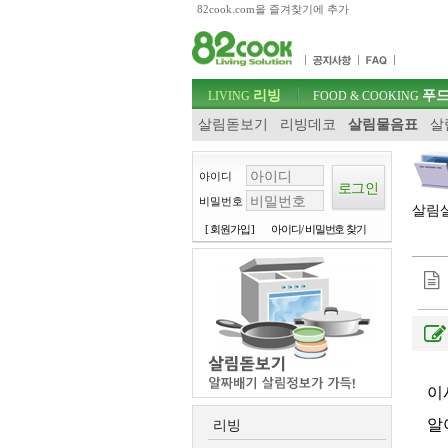
82cook.com을 즐겨찾기에 추가
목차
주메뉴 바로가기
컨텐츠 바로가기
검색 바로가기
주메뉴
리빙
푸드
로그인 바로가기
LIVING
FOOD & COOKING
살림돋보기
리빙데코
살림물음표
살
아이디
비밀번호
살림살
[ 회원가입 ]
아이디/ 비밀번호 찾기
이
알
리빙