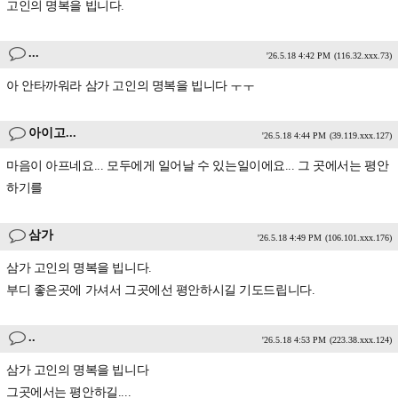
고인의 명복을 빕니다.
...
'26.5.18 4:42 PM
(116.32.xxx.73)
아 안타까워라 삼가 고인의 명복을 빕니다 ㅜㅜ
아이고...
'26.5.18 4:44 PM
(39.119.xxx.127)
마음이 아프네요... 모두에게 일어날 수 있는일이에요... 그 곳에서는 평안
하기를
삼가
'26.5.18 4:49 PM
(106.101.xxx.176)
삼가 고인의 명복을 빕니다.
부디 좋은곳에 가셔서 그곳에선 평안하시길 기도드립니다.
..
'26.5.18 4:53 PM
(223.38.xxx.124)
삼가 고인의 명복을 빕니다
그곳에서는 평안하길....