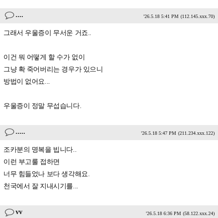
....
'26.5.18 5:41 PM
(112.145.xxx.70)
그래서 우울증이 무서운 거죠..
이건 뭐 어떻게 할 수가 없이
그냥 확 죽어버리는 경우가 있으니
방법이 없어요...
우울증이 정말 무섭습니다.
.....
'26.5.18 5:47 PM
(211.234.xxx.122)
조카분의 명복을 빕니다..
이런 부고룰 접하면
너무 힘들었나 보다 생각해요.
천국에서 잘 지내시기를...
vv
'26.5.18 6:36 PM
(58.122.xxx.24)