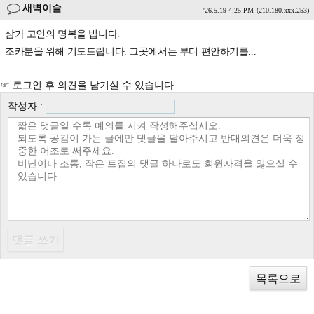
새벽이슬
'26.5.19 4:25 PM
(210.180.xxx.253)
삼가 고인의 명복을 빕니다.
조카분을 위해 기도드립니다. 그곳에서는 부디 편안하기를...
☞ 로그인 후 의견을 남기실 수 있습니다
작성자 :
목록으로