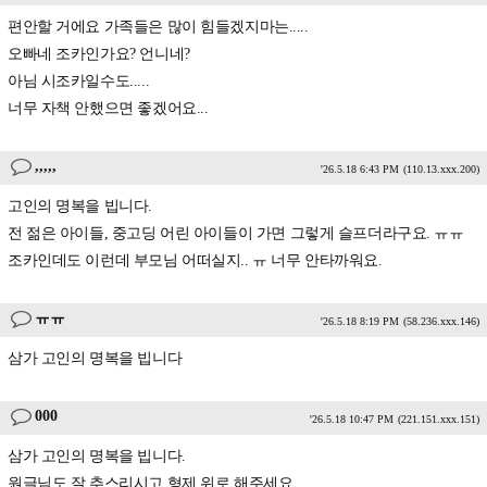
편안할 거에요 가족들은 많이 힘들겠지마는.....
오빠네 조카인가요? 언니네?
아님 시조카일수도.....
너무 자책 안했으면 좋겠어요...
,,,,,
'26.5.18 6:43 PM
(110.13.xxx.200)
고인의 명복을 빕니다.
전 젊은 아이들, 중고딩 어린 아이들이 가면 그렇게 슬프더라구요. ㅠㅠ
조카인데도 이런데 부모님 어떠실지.. ㅠ 너무 안타까워요.
ㅠㅠ
'26.5.18 8:19 PM
(58.236.xxx.146)
삼가 고인의 명복을 빕니다
000
'26.5.18 10:47 PM
(221.151.xxx.151)
삼가 고인의 명복을 빕니다.
원글님도 잘 추스리시고 형제 위로 해주세요.