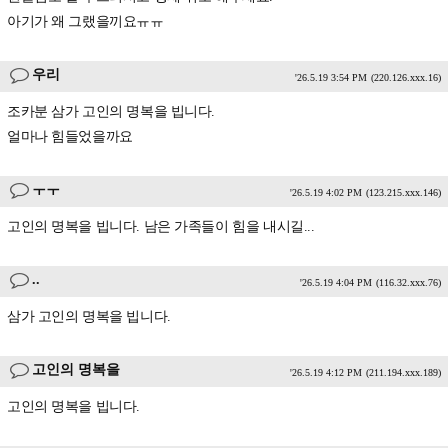
아기가 왜 그랬을끼요ㅠㅠ
우리
'26.5.19 3:54 PM
(220.126.xxx.16)
조카분 삼가 고인의 명복을 빕니다.
얼마나 힘들었을까요
ㅜㅜ
'26.5.19 4:02 PM
(123.215.xxx.146)
고인의 명복을 빕니다. 남은 가족들이 힘을 내시길...
..
'26.5.19 4:04 PM
(116.32.xxx.76)
삼가 고인의 명복을 빕니다.
고인의 명복을
'26.5.19 4:12 PM
(211.194.xxx.189)
고인의 명복을 빕니다.