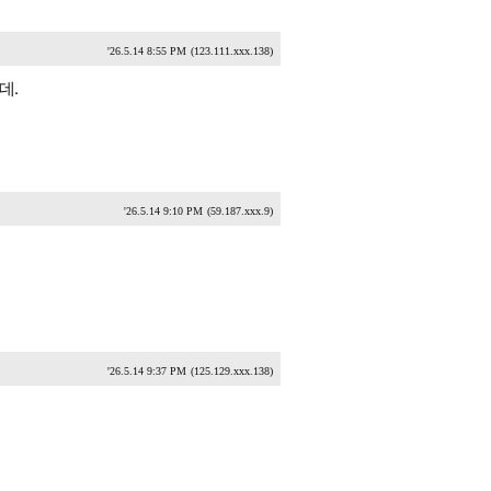
'26.5.14 8:55 PM
(123.111.xxx.138)
데.
'26.5.14 9:10 PM
(59.187.xxx.9)
'26.5.14 9:37 PM
(125.129.xxx.138)