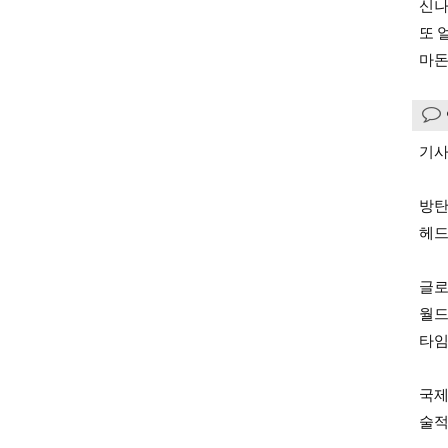
신나
또 
마돈
기사
방탄
헤드
글로
월드
타임
국제
술적