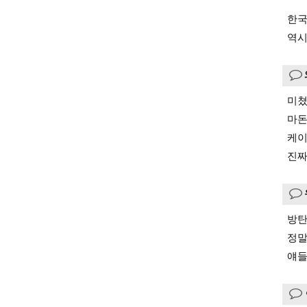
한국
역시
미
마돈
케이
진짜
방탄
정말
얘들