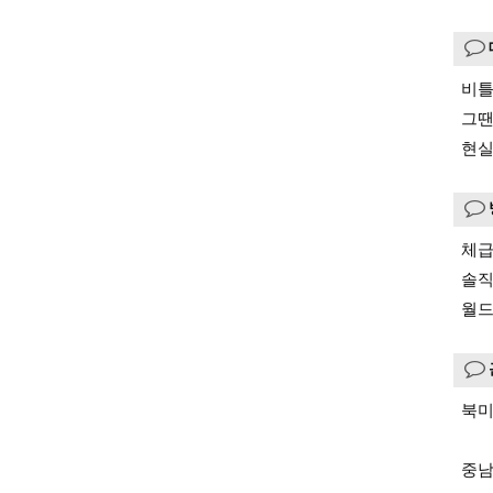
비틀
그땐
현실
체급
솔직
월드
북미
중남