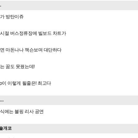
..
가 방탄이쥬
시절 버스정류장에 빌보드 차트가
면 마돈나나 잭슨보며 대단하다
는 꿈도 못꿨는데!
op이 이렇게 될줄은! 최고다
....
식에는 블핑 리사 공연
쓸개코