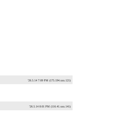
'26.5.14 7:09 PM
(175.194.xxx.121)
'26.5.14 8:01 PM
(116.41.xxx.141)