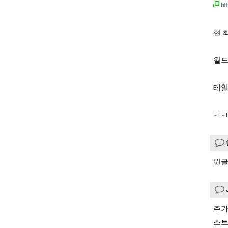
ht
현 
월드
테일
ㅋ
원글
주가
스트