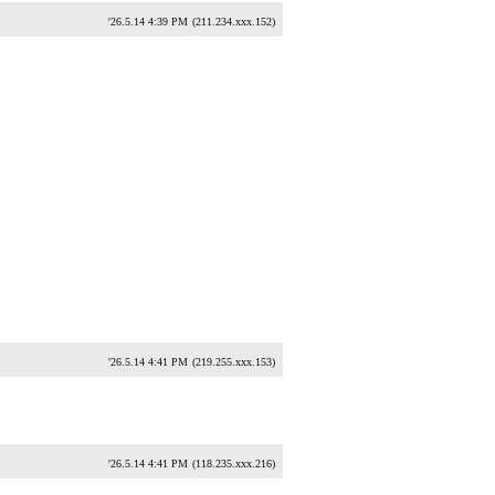
'26.5.14 4:39 PM
(211.234.xxx.152)
'26.5.14 4:41 PM
(219.255.xxx.153)
'26.5.14 4:41 PM
(118.235.xxx.216)