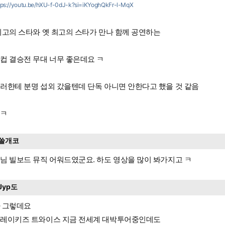
tps://youtu.be/hXU-f-0dJ-k?si=iKYoghQkFr-l-MqX
최고의 스타와 옛 최고의 스타가 만나 함께 공연하는
컵 결승전 무대 너무 좋은데요 ㅋ
러한테 분명 섭외 갔을텐데 단독 아니면 안한다고 했을 것 같음
ㅋㅋ
쓸개코
님 빌보드 뮤직 어워드였군요. 하도 영상을 많이 봐가지고 ㅋ
Jyp도
 그렇데요
레이키즈 트와이스 지금 전세계 대박투어중인데도