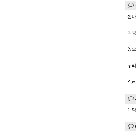
센타
학창
있으
우리
Kp
개막