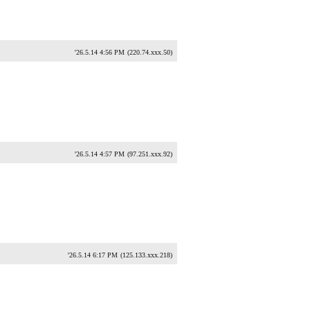
'26.5.14 4:56 PM
(220.74.xxx.50)
'26.5.14 4:57 PM
(97.251.xxx.92)
'26.5.14 6:17 PM
(125.133.xxx.218)