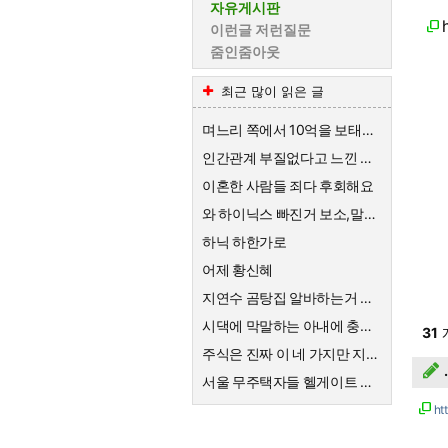
자유게시판
이런글 저런질문
줌인줌아웃
최근 많이 읽은 글
며느리 쪽에서 10억을 보태준대요.
인간관계 부질없다고 느낀 순간
이혼한 사람들 죄다 후회해요
와 하이닉스 빠진거 보소,말이 안나옴
하닉 하한가로
어제 황신혜
지연수 곰탕집 알바하는거 대단해요
시댁에 막말하는 아내에 충격받은 스튜디오
31
주식은 진짜 이 네 가지만 지키면 돈벌더라구요
서울 무주택자들 헬게이트 열리네요
ht