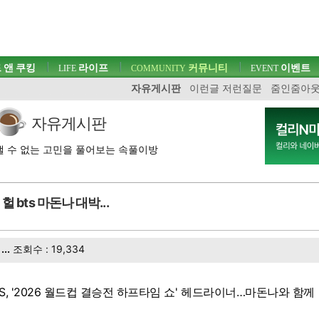
 앤 쿠킹
라이프
커뮤니티
이벤트
LIFE
COMMUNITY
EVENT
자유게시판
이런글 저런질문
줌인줌아
자유게시판
 수 없는 고민을 풀어보는 속풀이방
헐 bts 마돈나 대박...
...
조회수 : 19,334
TS, '2026 월드컵 결승전 하프타임 쇼' 헤드라이너…마돈나와 함께