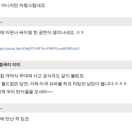
 아니지만 자랑스럽네요
...
에 마돈나 싸이랑 한 공연이 생각나네요. ㅎㅎ
tps://youtu.be/nOetjF0YofE?si=PtWfYuyeARWGzoiY
정국이 이미
컵 개막식 무대에 서고 공식곡도 같이 불렀죠.
 월드컵은 당연, 이제 미국 슈퍼볼 하프 타임만 남았다 봅니다.ㅎㅎㅎ
이제 우리 탄이들을 모셔라~~
...
에 만난 적 있죠