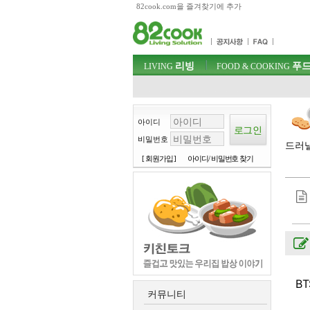
82cook.com을 즐겨찾기에 추가
목차
주메뉴 바로가기
컨텐츠 바로가기
검색 바로가기
주메뉴
리빙
푸드
로그인 바로가기
LIVING
FOOD & COOKING
아이디
비밀번호
드러낼
[ 회원가입 ]
아이디/ 비밀번호 찾기
B
커뮤니티