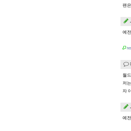
팬은
예전
ht
월드
저는
자 
예전