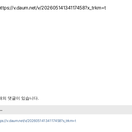
https://v.daum.net/v/20260514134117458?x_trkm=t
개의 댓글이 있습니다.
...
tps://v.daum.net/v/20260514134117458?x_trkm=t