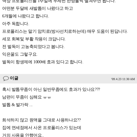
액상 프로폴리스를 1주일에 두세번 한방울씩 떨쳐주면 됩니다.
어떤분 두달에 새발톱이 나왔다고 하고
6개월에 나왔다고 합니다.
아주 독합니다.
프로폴리스는 말기 암치료(방사선치료하는데) 매우 도움이 된답니다.
세포 회복및 부활 작용이 크답니다.
전 벌독이 고농축되었다고 봅니다.
익은꿀도 그렇구요.
벌독이 항생제에 1000배 효과 있다고 합니다.
이글
'09.4.23 11:30 AM
혹시 발톱무좀이 아닌 일반무좀에도 효과가 있나요???
남편이 무좀이 심해요 ㅠㅠ
발톱 & 발가락 ...
희석하지 않고 원액을 그대로 사용하나요??
집에 면세점에서 사온 프로폴리스가 있는데
거의 사용을 안했어요..