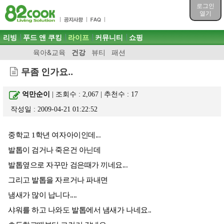
목차
로그인
주메뉴 바로가기
열기
컨텐츠 바로가기
검색 바로가기
주메뉴
리빙
푸드 앤 쿠킹
라이프
커뮤니티
쇼핑
로그인 바로가기
육아&교육
건강
뷰티
패션
무좀 인가요..
억만순이
| 조회수 : 2,067 | 추천수 :
17
작성일 : 2009-04-21 01:22:52
중학교 1학년 여자아이인데...
발톱이 검거나 죽은건 아닌데
발톱옆으로 자꾸만 검은때가 끼네요...
그리고 발톱을 자르거나 파내면
냄새가 많이 납니다....
샤워를 하고 나와도 발톱에서 냄새가 나네요..