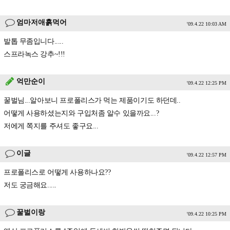
엄마저애흙먹어
'09.4.22 10:03 AM
발톱 무좀입니다.....
스프라녹스 강추~!!!
억만순이
'09.4.22 12:25 PM
꿀벌님...알아보니 프로폴리스가 먹는 제품이기도 하던데..
어떻게 사용하셨는지와 구입처좀 알수 있을까요...?
저에게 쪽지를 주셔도 좋구요...
이글
'09.4.22 12:57 PM
프로폴리스로 어떻게 사용하나요??
저도 궁금해요.....
꿀벌이랑
'09.4.22 10:25 PM