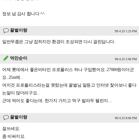
정보 넘 감사 합니다 ^^
꿀벌이랑
'09.4.23 1:23 PM
일반무좀은 그냥 잡히지만 환경이 조성되면 다시 걸린답니다.
억만순이
'09.4.23 2:06 PM
어제 롯데에서 좋은비타민 프로폴리스 하나 구입했어요..27000원이더군
요..25m에..
여지것 프로폴리스라는걸 못랐는데 꿀벌님 말듣고 인터넷 찿아보니 좋다
는말이 많더라구요..
근데 먹어도 좋다는데..한가지 가지고 먹구 발라두 됄런지....
꿀벌이랑
'09.4.23 8:06 PM
잘쓰세요.
좀 비싸지요.