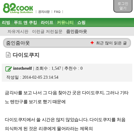
목차
로그인
주메뉴 바로가기
열기
컨텐츠 바로가기
검색 바로가기
주메뉴
리빙
푸드 앤 쿠킹
라이프
커뮤니티
쇼핑
로그인 바로가기
자유게시판
이런글 저런질문
줌인줌아웃
줌인줌아웃
최근 많이 읽은 글
다이도쿠지
intotheself
| 조회수 : 1,547 | 추천수 :
0
작성일 : 2014-02-05 23:14:54
금각사를 보고 나서 그 다음 찾아간 곳은 다이도쿠지, 그러나 기타
노 텐만구를 보기로 했기 때문에
다이도쿠지에서 쓸 시간은 많지 않았습니다. 다이도쿠지를 처음
의식하게 된 것은 리큐에게 물어라라는 제목의