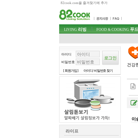
82cook.com을 즐겨찾기에 추가
목차
주메뉴 바로가기
컨텐츠 바로가기
검색 바로가기
주메뉴
리빙
푸드
로그인 바로가기
LIVING
FOOD & COOKING
아이디
비밀번호
건강한
[ 회원가입 ]
아이디/ 비밀번호 찾기
이승
라이프