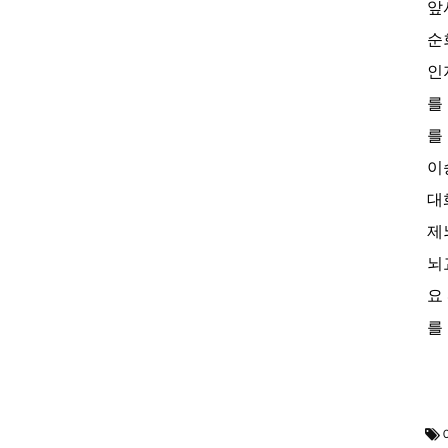
앞
순
인
를
를
이
대
제
뇌
요
를