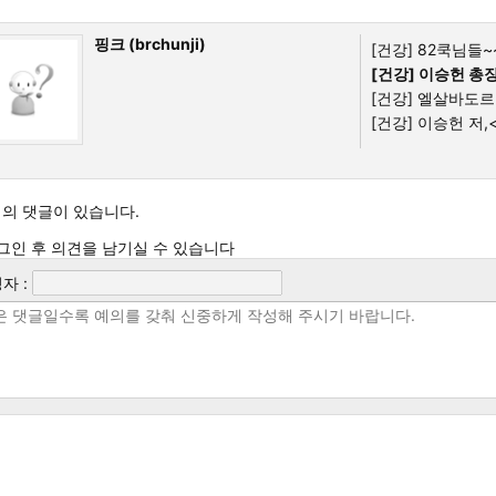
핑크 (brchunji)
[건강]
82쿡님들~~
[건강]
이승헌 총장,
[건강]
엘살바도르를
[건강]
이승헌 저,<
의 댓글이 있습니다.
그인 후 의견을 남기실 수 있습니다
자 :