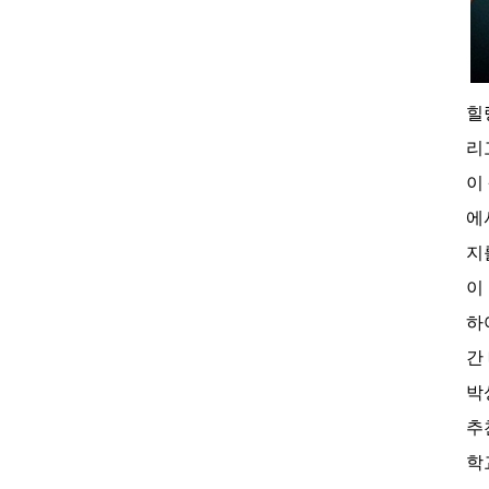
힐
리
이
에
지
이
하
간
박
추
학