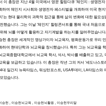
서 이 총장은 지난 4월 미국에서 영문 힐링다큐 '체인지 : 생명전
회하며 체인지 시사회와 생명전자 페스티벌을 개최하여 미국 현지인
지'는 현대 물리학의 과학적 접근을 통해 삶의 변화에 대한 필요성
 전했습니다. 그는 이날 '체인지' 힐링콘서트를 통해 국내 처음으로 
 위해 뇌를 어떻게 활용하고 자기계발을 하는지를 알려주었습니다
승헌 총장은 세계적인 명상가이자 뇌교육자, 평화운동가로 우리 
화하여 현대단학과 뇌교육을 창시했습니다. 특히 그는 뇌교육을 
뇌교육종합대학교에서 뇌교육 학사, 석사, 박사를 배출하고 있고,
교육을 보급하고 있습니다. 이 총장은 작년 그의 저서 ‘세도나스토리(The C
 4대 일간지 뉴욕타임스, 워싱턴포스트, USA투데이, LA타임스
 모았습니다.
이승헌
,
이승헌뇌교육
,
이승헌뇌활용
,
이승헌우리말