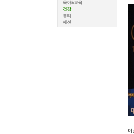
육아&교육
건강
뷰티
패션
이