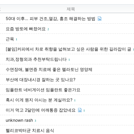
호
제목
50대 이후… 피부 건조,열감, 홍조 해결하는 방법
요즘 방토에 빠졌어요
2
근육
1
[붙임]커피에서 차로 취향을 넓혀보고 싶은 사람을 위한 길라잡이 글
치과,정형외과 추천부탁드립니다
1
수면장애, 불면증 치료에 좋은 멜라토닌 영양제
부산에 대장내시경 잘하는 곳 있나요?
임플란트 네비게이션 임플란트 좋은가요
혹시 이게 뭔지 아시는 분 계실까요?
1
이거 먹고 2달만에 어깨통증 잡았네요
1
unknown rash
3
헬리코박터균 치료시 음식