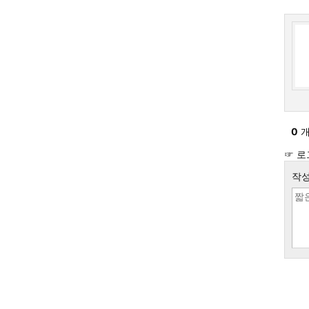
0
개
☞ 로
작성