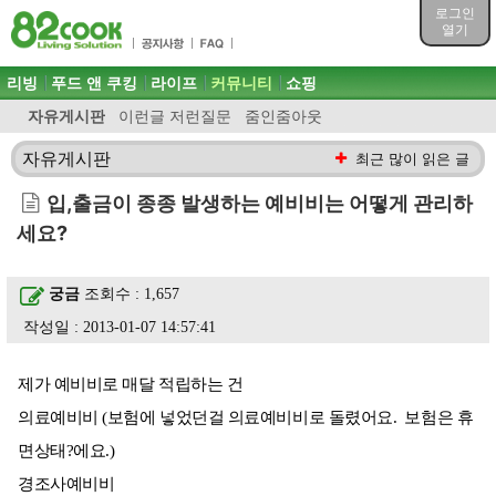
목차
로그인
주메뉴 바로가기
열기
컨텐츠 바로가기
검색 바로가기
주메뉴
리빙
푸드 앤 쿠킹
라이프
커뮤니티
쇼핑
로그인 바로가기
자유게시판
이런글 저런질문
줌인줌아웃
자유게시판
최근 많이 읽은 글
입,출금이 종종 발생하는 예비비는 어떻게 관리하
세요?
궁금
조회수 : 1,657
작성일 : 2013-01-07 14:57:41
제가 예비비로 매달 적립하는 건
의료예비비 (보험에 넣었던걸 의료예비비로 돌렸어요. 보험은 휴
면상태?에요.)
경조사예비비