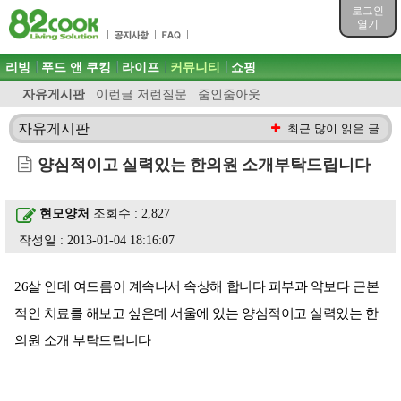
목차
로그인
주메뉴 바로가기
열기
컨텐츠 바로가기
검색 바로가기
주메뉴
리빙
푸드 앤 쿠킹
라이프
커뮤니티
쇼핑
로그인 바로가기
자유게시판
이런글 저런질문
줌인줌아웃
자유게시판
최근 많이 읽은 글
양심적이고 실력있는 한의원 소개부탁드립니다
현모양처
조회수 : 2,827
작성일 : 2013-01-04 18:16:07
26살 인데 여드름이 계속나서 속상해 합니다 피부과 약보다 근본
적인 치료를 해보고 싶은데 서울에 있는 양심적이고 실력있는 한
의원 소개 부탁드립니다