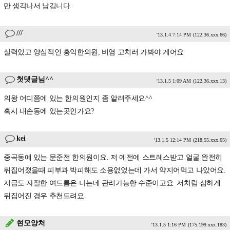
만 생각나서 남김니다.
///
'13.1.4 7:14 PM
(122.36.xxx.66)
실력있고 양심적인 홍익한의원, 비염 고치러 가봐야 게어요
첫댓글님^^
'13.1.5 1:09 AM
(122.36.xxx.13)
의왕 어디쯤에 있는 한의원인지 좀 알려주세요^^
혹시 내손동에 있는곳인가요?
kei
'13.1.5 12:14 PM
(218.55.xxx.65)
중곡동에 있는 문준전 한의원이요. 저 예전에 스트레스받고 얼굴 완전히
뒤집어졌을때 피부과 박피해도 소용없었는데 가서 약지어먹고 나았어요.
지금도 자잘한 여드름은 나는데 관리가능한 수준이고요. 저처럼 심하게
뒤집어진 경우 추천드려요.
현모양처
'13.1.5 1:16 PM
(175.199.xxx.183)