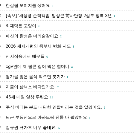
한살림 오이지를 샀어요
1
8
[속보] ‘채상병 순직책임’ 임성근 前사단장 2심도 징역 3년
0
4
화재막은 고양이
9
4
패션의 완성은 머리숱같아요
8
2
2026 세제개편안 종부세 변화 지도
7
1
산지직송에서 배우들
6
6
cgv인데 제 팝콘 집어 먹은 할머니
5
4
첨가물 많은 음식 먹으면 붓기가
4
1
지금이 삼닉스 바닥인가요.
3
7
46세 매일 일상 루틴요
2
11
주식 버티는 분도 대단한 멘탈이라는 것을 알겠어요.
1
2
당근 부동산으로 아파트랑 원룸 다 팔았어요
0
8
김규원 규가츠 너무 좋네요.
9
5