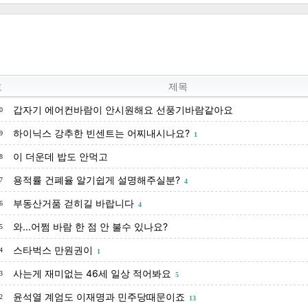
호
제목
갑자기 에어컨바람이 안시원해요 선풍기바람같아요
0
하이닉스 강추한 빈센트는 어찌내시나요?
9
1
이 더운데 밥도 안먹고
8
용적률 건폐율 알기쉽게 설명해주실분?
7
4
부동산거품 걷히길 바랍니다
6
4
와...어쩜 바람 한 점 안 불수 있나요?
5
스타벅스 만원권이
4
1
사는게 재미없는 46세 일상 적어봐요
3
5
윤석열 계엄도 이재명과 민주당때문이죠
2
13