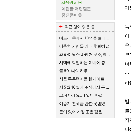
자유게시판
기
이런글 저런질문
줌인줌아웃
독
최근 많이 읽은 글
이
며느리 쪽에서 10억을 보태준대요.
우
이혼한 사람들 죄다 후회해요
모
와 하이닉스 빠진거 보소,말이 안나옴
시댁에 막말하는 아내에 충격받은 스튜디오
너
곧 60..나의 하루
조
서울 무주택자들 헬게이트 열리네요
하
저 5월 16일에 주식에서 돈 90% 뺐다고 글 올렸어요
그거 아세요..내일이 바로
밤
이승기 전세금 반환 못받았네요
불
돈이 있어 가장 좋은 점은
지
마