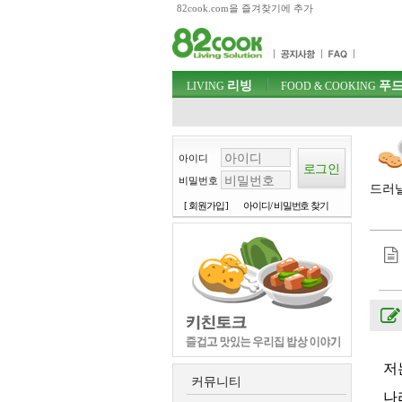
82cook.com을 즐겨찾기에 추가
목차
주메뉴 바로가기
컨텐츠 바로가기
검색 바로가기
주메뉴
리빙
푸드
로그인 바로가기
LIVING
FOOD & COOKING
아이디
비밀번호
드러낼
[ 회원가입 ]
아이디/ 비밀번호 찾기
저
커뮤니티
나