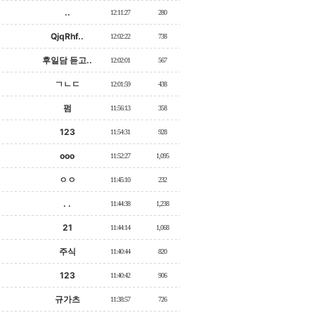
..
12:11:27
280
QjqRhf..
12:02:22
738
후일담 듣고..
12:02:01
567
ㄱㄴㄷ
12:01:59
438
펌
11:56:13
358
123
11:54:31
928
ooo
11:52:27
1,095
ㅇㅇ
11:45:10
232
. .
11:44:38
1,238
21
11:44:14
1,068
주식
11:40:44
820
123
11:40:42
906
규가츠
11:38:57
726