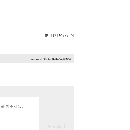
IP : 112.170.xxx.194
'12.12.3 3:48 PM
(121.162.xxx.69)