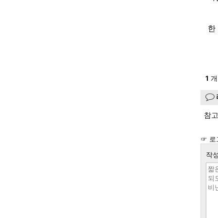
한
1
개
참고
☞ 로
작성