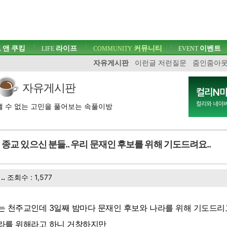
 앤 쿠킹
라이프
커뮤니티
이벤트
LIFE
COMMUNITY
EVENT
자유게시판
이런글 저런질문
줌인줌아
자유게시판
 수 없는 고민을 풀어보는 속풀이방
종교 있으신 분들.. 우리 문재인 후보를 위해 기도드려요..
..
조회수 : 1,577
는 천주교인데 3일째 밤마다 문재인 후보와 나라를 위해 기도드리
라를 위해라고 하니 거창하지만