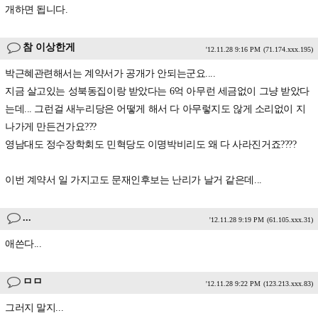
개하면 됩니다.
참 이상한게
'12.11.28 9:16 PM
(71.174.xxx.195)
박근혜관련해서는 계약서가 공개가 안되는군요....
지금 살고있는 성북동집이랑 받았다는 6억 아무런 세금없이 그냥 받았다
는데... 그런걸 새누리당은 어떻게 해서 다 아무렇지도 않게 소리없이 지
나가게 만든건가요???
영남대도 정수장학회도 민혁당도 이명박비리도 왜 다 사라진거죠????
이번 계약서 일 가지고도 문재인후보는 난리가 날거 같은데...
...
'12.11.28 9:19 PM
(61.105.xxx.31)
애쓴다...
ㅁㅁ
'12.11.28 9:22 PM
(123.213.xxx.83)
그러지 말지...