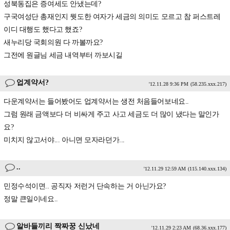
성북동집은 증여세도 안냈는데?
구국여성단 총재인지 뭣도한 여자가 세금의 의미도 모르고 참 퍼스트레
이디 대행도 했다고 했죠?
새누리당 국회의원 다 까볼까요?
그전에 원글님 세금 내역부터 까보시길
업계약서?
'12.11.28 9:36 PM
(58.235.xxx.217)
다운계약서는 들어봤어도 업계약서는 생전 처음들어보네요..
그럼 원래 금액보다 더 비싸게 주고 사고 세금도 더 많이 냈다는 말인가
요?
미치지 않고서야... 아니면 모자라던가...
..
'12.11.29 12:59 AM
(115.140.xxx.134)
민정수석이면.. 공직자 저런거 단속하는 거 아닌가요?
정말 큰일이네요..
알바들끼리 짝짜꿍 신났네
'12.11.29 2:23 AM
(68.36.xxx.177)