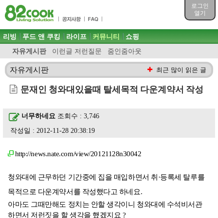
목차
로그인
주메뉴 바로가기
열기
컨텐츠 바로가기
검색 바로가기
주메뉴
리빙
푸드 앤 쿠킹
라이프
커뮤니티
쇼핑
로그인 바로가기
자유게시판
이런글 저런질문
줌인줌아웃
자유게시판
최근 많이 읽은 글
문재인 청와대있을때 탈세목적 다운계약서 작성
너무하네요
조회수 : 3,746
작성일 : 2012-11-28 20:38:19
http://news.nate.com/view/20121128n30042
청와대에 근무하던 기간중에 집을 매입하면서 취·등록세 탈루를
목적으로 다운계약서를 작성했다고 하네요.
아마도 그때만해도 정치는 안할 생각이니 청와대에 수석비서관
하면서 저런짓을 할 생각을 했겠지요 ?