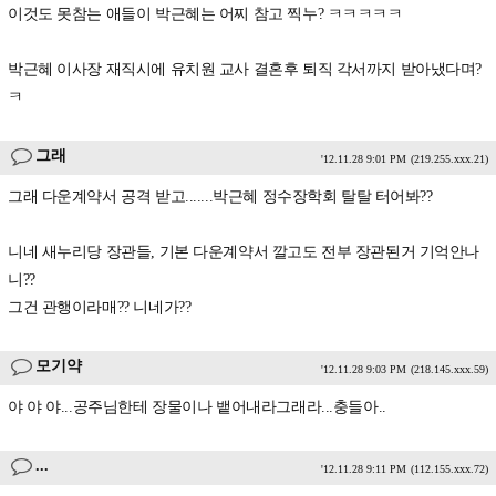
이것도 못참는 애들이 박근혜는 어찌 참고 찍누? ㅋㅋㅋㅋㅋ
박근혜 이사장 재직시에 유치원 교사 결혼후 퇴직 각서까지 받아냈다며?
ㅋ
그래
'12.11.28 9:01 PM
(219.255.xxx.21)
그래 다운계약서 공격 받고.......박근혜 정수장학회 탈탈 터어봐??
니네 새누리당 장관들, 기본 다운계약서 깔고도 전부 장관된거 기억안나
니??
그건 관행이라매?? 니네가??
모기약
'12.11.28 9:03 PM
(218.145.xxx.59)
야 야 야...공주님한테 장물이나 뱉어내라그래라...충들아..
...
'12.11.28 9:11 PM
(112.155.xxx.72)