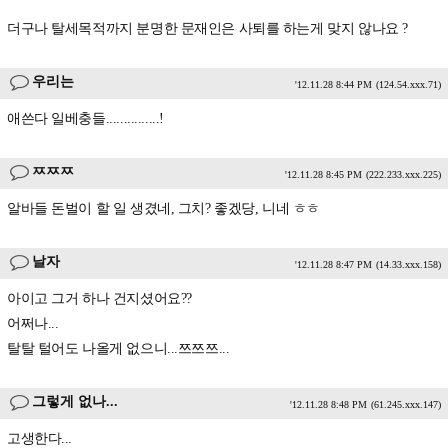
더구나 탈세목적까지 분명한 문재인은 사퇴를 하는게 맞지 않나요 ?
우리는
'12.11.28 8:44 PM
(124.54.xxx.71)
애쓴다 일베충들...............!
ㅉㅉㅉ
'12.11.28 8:45 PM
(222.233.xxx.225)
알바들 돈벌이 할 일 생겼네, 그치? 좋겠당, 니네 ㅎㅎ
날자
'12.11.28 8:47 PM
(14.33.xxx.158)
아이고 그거 하나 건지셨어요??
어쩌나...
탈탈 털어도 나올게 없으니...쯔쯔쯔...
그렇게 없나...
'12.11.28 8:48 PM
(61.245.xxx.147)
고생한다...