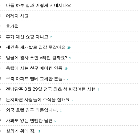
다들 하루 일과 어떻게 지내시나요
5
어제자 사고
4
휴가철
3
휴가 대신 쇼핑 다니고
2
2
재건축 재개발로 집값 못잡아요
1
29
얼굴에 괄사 쓰면 v라인 될까요?
0
9
옥탑에 사는 친구 에어컨 안틈
9
19
구축 아파트 엘베 교체한 분들..
8
7
전남광주 8월 29일 전국 최초 섬 반값여행 시행
7
4
눈치빠른 사람들이 주식을 잘해요
6
2
외국 호텔 침구 의문입니다.
5
1
사과도 없는 뻔뻔한 남편
4
6
실외기 위에 짐..
3
5