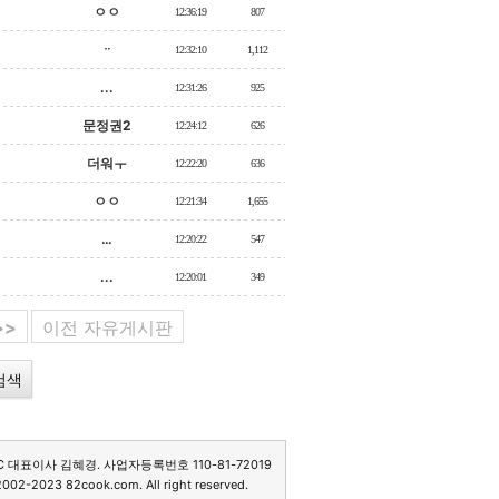
ㅇㅇ
12:36:19
807
ᆢ
12:32:10
1,112
...
12:31:26
925
문정권2
12:24:12
626
더워ㅜ
12:22:20
636
ㅇㅇ
12:21:34
1,655
…
12:20:22
547
...
12:20:01
349
>>
이전 자유게시판
C 대표이사 김혜경. 사업자등록번호 110-81-72019
2002-2023 82cook.com. All right reserved.