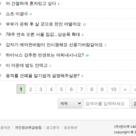
아 간절하게 혼자있고 싶다
2
6
쇼츠 이광수
1
6
부부가 은퇴 후 살 곳으로 천안 어떨까요
0
12
78주 연속 오른 서울 집값…상승폭 확대
9
6
갑자기 에어컨바람이 안시원해요 선풍기바람같아요
8
2
하이닉스 강추한 빈센트는 어찌내시나요?
7
20
이 더운데 밥도 안먹고
6
1
용적률 건폐율 알기쉽게 설명해주실분?
5
9
1
2
3
4
5
6
7
8
9
10
>
(주)한마루 L&
이용약관
개인정보취급방침
광고문의
밝은화면
copyright © 