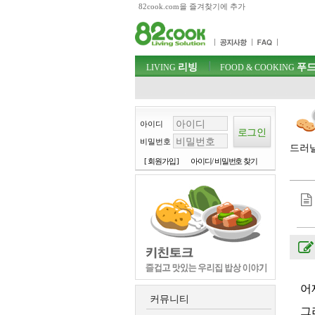
82cook.com을 즐겨찾기에 추가
목차
주메뉴 바로가기
컨텐츠 바로가기
검색 바로가기
주메뉴
리빙
푸드
로그인 바로가기
LIVING
FOOD & COOKING
아이디
비밀번호
드러낼
[ 회원가입 ]
아이디/ 비밀번호 찾기
어
커뮤니티
그