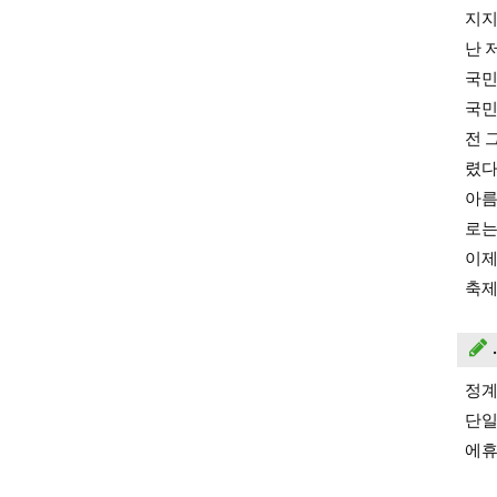
지지
난 
국민
국민
전 
렸다
아름
로는
이제
축제
정계
단일
에휴