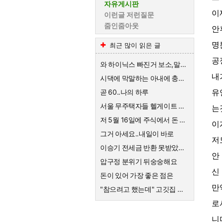
자유게시판
이
이런글 저런질문
줌인줌아웃
안
명
최근 많이 읽은 글
공
와 하이닉스 빠진거 보소,말이 안나옴
내
시댁에 막말하는 아내에 충격받은 스튜디오
유
곧 60..나의 하루
서울 무주택자들 헬게이트 열리네요
는
저 5월 16일에 주식에서 돈 90% 뺐다고 글 올렸어요
이
그거 아세요..내일이 바로
저
이승기 전세금 반환 못받았네요
안
압구정 분위기 뒤숭숭해요
신
돈이 있어 가장 좋은 점은
만
"참으려고 했는데" 고깃집 사장님 결국 CCTV 공개한 이유
로
니