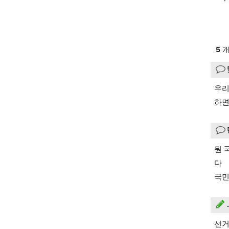
5
개
우리
하면
뭔 
다
국민
선거