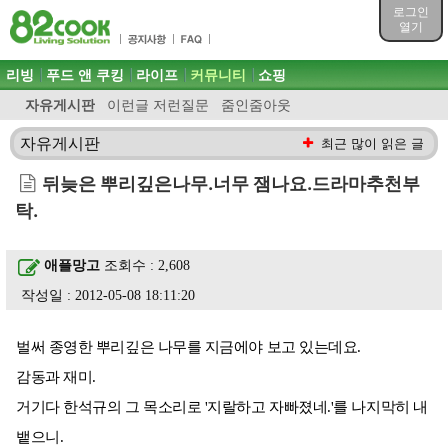
목차
로그인
주메뉴 바로가기
열기
컨텐츠 바로가기
검색 바로가기
주메뉴
리빙
푸드 앤 쿠킹
라이프
커뮤니티
쇼핑
로그인 바로가기
자유게시판
이런글 저런질문
줌인줌아웃
자유게시판
최근 많이 읽은 글
뒤늦은 뿌리깊은나무.너무 잼나요.드라마추천부
탁.
애플망고
조회수 : 2,608
작성일 : 2012-05-08 18:11:20
벌써 종영한 뿌리깊은 나무를 지금에야 보고 있는데요.
감동과 재미.
거기다 한석규의 그 목소리로 '지랄하고 자빠졌네.'를 나지막히 내
뱉으니.