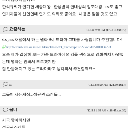
한석규씨가 연기한 세종대왕.. 한성별곡 안내상의 정조대왕.. ost도 좋고
연기자들이 신인인데 연기도 의외로 좋아요.. 내용은 말할 것도 없고..
요즘하는
'12.5.8 7:40 PM
(175.118.xxx.76)
sbs plus 채널에서 하는 월화 9시 드라마 그대를 사랑합니다 추천합니다!
http://wizard2.sbs.co.kr/sw11/template/swtpl_iframetype.jsp?vVodId=V000036293...
요즘 제가 열심히 보는 가족 드라마에요 강풀 원작으로 영화까지 나왔었
는데 영화는 안봐서 모르겠지만
잘 만들어지고 있는 드라마라고 생각되서 추천할께요~
,,,
'12.5.8 9:20 PM
(124.80.xxx.7)
그들이 사는세상,,,성균관 스캔들,,,
음냐
'12.5.9 1:56 AM
(118.45.xxx.30)
사극 좋아하시면
성균관스캔들