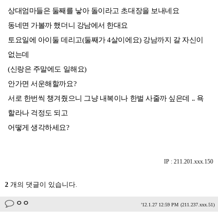
상대엄마들은 둘째를 낳아 돌이라고 초대장을 보내네요
동네면 가볼까 했더니 강남에서 한대요
토요일에 아이둘 데리고(둘째가 4살이에요) 강남까지 갈 자신이
없는데
(신랑은 주말에도 일해요)
안가면 서운해할까요?
서로 한번씩 챙겨줬으니 그냥 내복이나 한벌 사줄까 싶은데 .. 욕
할라나 걱정도 되고
어떻게 생각하세요?
IP : 211.201.xxx.150
2
개의 댓글이 있습니다.
ㅇㅇ
'12.1.27 12:59 PM
(211.237.xxx.51)