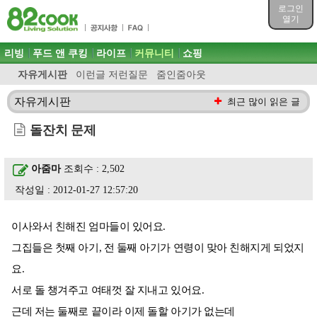
목차
로그인
주메뉴 바로가기
열기
컨텐츠 바로가기
검색 바로가기
주메뉴
리빙
푸드 앤 쿠킹
라이프
커뮤니티
쇼핑
로그인 바로가기
자유게시판
이런글 저런질문
줌인줌아웃
자유게시판
최근 많이 읽은 글
돌잔치 문제
아줌마
조회수 : 2,502
작성일 : 2012-01-27 12:57:20
이사와서 친해진 엄마들이 있어요.
그집들은 첫째 아기, 전 둘째 아기가 연령이 맞아 친해지게 되었지
요.
서로 돌 챙겨주고 여태껏 잘 지내고 있어요.
근데 저는 둘째로 끝이라 이제 돌할 아기가 없는데