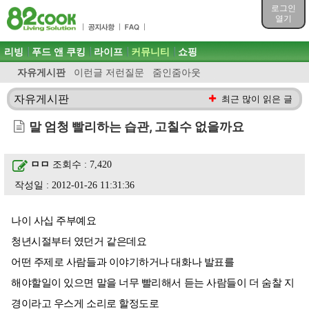
목차
로그인
주메뉴 바로가기
열기
컨텐츠 바로가기
검색 바로가기
주메뉴
리빙
푸드 앤 쿠킹
라이프
커뮤니티
쇼핑
로그인 바로가기
자유게시판
이런글 저런질문
줌인줌아웃
자유게시판
최근 많이 읽은 글
말 엄청 빨리하는 습관, 고칠수 없을까요
ㅁㅁ
조회수 : 7,420
작성일 : 2012-01-26 11:31:36
나이 사십 주부예요
청년시절부터 였던거 같은데요
어떤 주제로 사람들과 이야기하거나 대화나 발표를
해야할일이 있으면 말을 너무 빨리해서 듣는 사람들이 더 숨찰 지
경이라고 우스게 소리로 할정도로