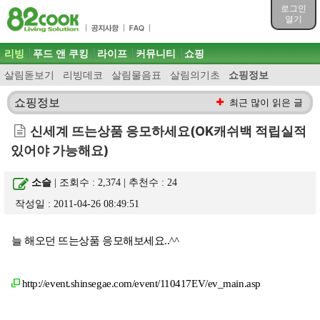
목차
로그인
주메뉴 바로가기
열기
컨텐츠 바로가기
검색 바로가기
주메뉴
리빙
푸드 앤 쿠킹
라이프
커뮤니티
쇼핑
로그인 바로가기
살림돋보기
리빙데코
살림물음표
살림의기초
쇼핑정보
쇼핑정보
최근 많이 읽은 글
신세계 뜨는상품 응모하세요(OK캐쉬백 적립실적
있어야 가능해요)
소슬
| 조회수 : 2,374 | 추천수 :
24
작성일 : 2011-04-26 08:49:51
늘 해오던 뜨는상품 응모해보세요..^^
http://event.shinsegae.com/event/110417EV/ev_main.asp