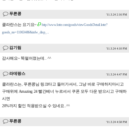
푸른콩
'11.3.24 2:16 PM
클라란스는 요기요~
http://www.lotte.com/goods/viewGoodsDetail.lotte?
goods_no=11063486&infw_disp_...
김기림
'11.3.24 4:10 PM
감사해요~ 똑떨어졌는데.. ^^
라데팡스
'11.3.24 4:47 PM
클라란스는, 푸른콩님 링크타고 들어가셔서, 그냥 바로 구매하지마시고
구매위에 Amazing 24 빨간베너 누르셔서 쿠폰 모두 다운 받으시고 구매하
시면
20%까지 할인 적용받으실 수 있네요..^^
푸른콩
'11.3.24 4:58 PM