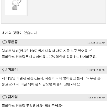
8
개의 댓글이 있습니다.
푸른콩
'11.3.24 11:10 AM
차세르 냄비(연그린14)도 싸게 나와서 저도 지금 보구 있어요. ^^
클라란스 썬크림은 대박이네요... 10% 할인에 정품 1+1 하더라구요.
미도리
'11.3.24 12:04 PM
저 에밀앙리 완전 관심있는데, 저걸 어디다 넣어놓고 쓸지.. ^^ 우선 질러
놓고 쓰려니, 어떤 색이 음식 담으면 이쁠지 고민되네요..
김기림
'11.3.24 1:48 PM
클라란스 썬크림 못찾겠어요~ 알려주세용~