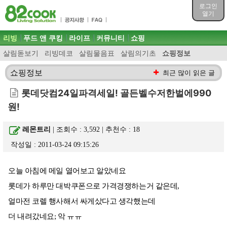
목차
로그인
주메뉴 바로가기
열기
컨텐츠 바로가기
검색 바로가기
주메뉴
리빙
푸드 앤 쿠킹
라이프
커뮤니티
쇼핑
로그인 바로가기
살림돋보기
리빙데코
살림물음표
살림의기초
쇼핑정보
쇼핑정보
최근 많이 읽은 글
롯데닷컴24일파격세일! 골든벨수저한벌에990
원!
레몬트리
| 조회수 : 3,592 | 추천수 :
18
작성일 : 2011-03-24 09:15:26
오늘 아침에 메일 열어보고 알았네요
롯데가 하루만 대박쿠폰으로 가격경쟁하는거 같은데,
얼마전 코렐 행사해서 싸게샀다고 생각했는데
더 내려갔네요; 악 ㅠㅠ