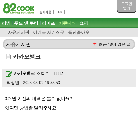
목차
로그인
주메뉴 바로가기
열기
컨텐츠 바로가기
검색 바로가기
주메뉴
리빙
푸드 앤 쿠킹
라이프
커뮤니티
쇼핑
로그인 바로가기
자유게시판
이런글 저런질문
줌인줌아웃
자유게시판
최근 많이 읽은 글
카카오뱅크
카카오뱅크
조회수 : 1,882
작성일 : 2026-05-07 16:55:53
3개월 이전의 내역은 볼수 없나요?
있다면 방법좀 알려주세요.