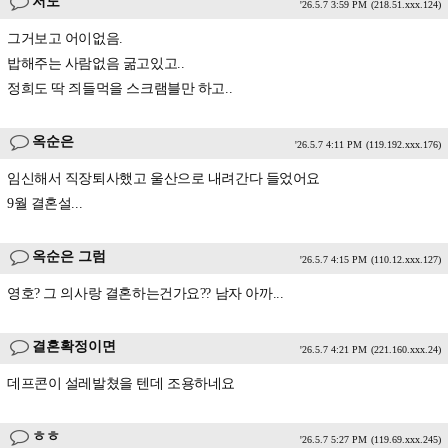
저도
'26.5.7 3:59 PM
(218.51.xxx.124)
그거보고 어이없음.
밥해주는 사람없음 굶고있고..
정희도 딱 즤들먹을 스크램블만 하고..
옥순은
'26.5.7 4:11 PM
(119.192.xxx.176)
임신해서 직장퇴사했고 울산으로 내려간다 들었어요
9월 결혼설...
옥순은 그럼
'26.5.7 4:15 PM
(110.12.xxx.127)
영호? 그 의사랑 결혼하는건가요?? 남자 아까...
결혼확정이면
'26.5.7 4:21 PM
(221.160.xxx.24)
데프콘이 설레발쳤을 텐데 조용하네요
ㅎㅎ
'26.5.7 5:27 PM
(119.69.xxx.245)