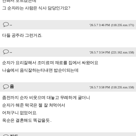
안봐서 모르겠는데
그 순자라는 사람은 식사 담당인가요?
..
'26.5.7 3:46 PM
(118.235.xxx.171)
다들 공주라 그런거죠.
..
'26.5.7 3:54 PM
(221.162.xxx.158)
순자가 요리잘해서 조미료며 재료를 집에서 싸왔어요
나솔에서 음식잘하는티내면 밥순이되는데
음
'26.5.7 3:58 PM
(118.235.xxx.158)
좀전까지 순자 비웃으며 대놓고 무례하게 굴더니
순자가 해준 떡국은 젤 잘 쳐먹어서
어처구니 없었어요.
옥순은 결혼해도 똑같을듯..