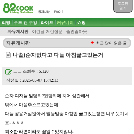
목차
로그인
주메뉴 바로가기
열기
컨텐츠 바로가기
검색 바로가기
주메뉴
리빙
푸드 앤 쿠킹
라이프
커뮤니티
쇼핑
로그인 바로가기
자유게시판
이런글 저런질문
줌인줌아웃
자유게시판
최근 많이 읽은 글
나솔)순자없다고 다들 아침굶고있는거
ㅡㅡ
조회수 : 5,120
작성일 : 2026-05-07 15:42:13
순자 여자들 앞담화?뒷담화에 치어 심란해서
밖에서 마음추스르고있는데
다들 공용거실앉아서 멀뚱멀뚱 아침밥 굶고있는장면 너무 웃기네
요..ㅎㅎㅎ
최소한 라면이라도 끓일수있지않나..