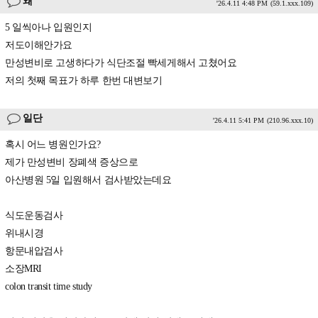
왜
'26.4.11 4:48 PM
(59.1.xxx.109)
5 일씩아나 입원인지
저도이해안가요
만성변비로 고생하다가 식단조절 빡세게해서 고쳤어요
저의 첫째 목표가 하루 한번 대변보기
일단
'26.4.11 5:41 PM
(210.96.xxx.10)
혹시 어느 병원인가요?
제가 만성변비 장폐색 증상으로
아산병원 5일 입원해서 검사받았는데요
식도운동검사
위내시경
항문내압검사
소장MRI
colon transit time study