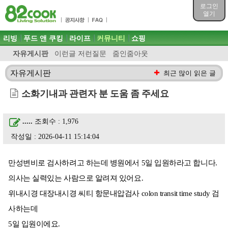
목차
로그인
주메뉴 바로가기
열기
컨텐츠 바로가기
검색 바로가기
주메뉴
리빙
푸드 앤 쿠킹
라이프
커뮤니티
쇼핑
로그인 바로가기
자유게시판
이런글 저런질문
줌인줌아웃
자유게시판
최근 많이 읽은 글
소화기내과 관련자 분 도움 좀 주세요
.....
조회수 : 1,976
작성일 : 2026-04-11 15:14:04
만성변비로 검사하려고 하는데 병원에서 5일 입원하라고 합니다.
의사는 실력있는 사람으로 알려져 있어요.
위내시경 대장내시경 씨티 항문내압검사 colon transit time study 검
사하는데
5일 입원이에요.