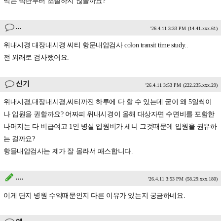
먹는 식단부터 조절하지 않을까요?
...
'26.4.11 3:33 PM
(14.41.xxx.61)
위내시경 대장내시경 씨티 항문내압검사 colon transit time study..
전 외래로 검사했어요.
신기
'26.4.11 3:53 PM
(222.235.xxx.29)
위내시경,대장내시경,씨티까진 하루에 다 할 수 있는데 굳이 왜 5일씩이
나 입원을 권할까요? 어짜피 위내시경이 올해 대상자면 수면비를 포함한
나머지는 다 비급여고 1인 병실 입원비가 세니 그것때문에 입원을 권유하
는 걸까요?
항믈내압검사는 제가 잘 몰라서 패스합니다.
....
'26.4.11 3:53 PM
(58.29.xxx.180)
이게 단지 병원 수익때문인지 다른 이유가 있는지 궁금하네요.