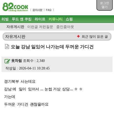
목차
로그인
주메뉴 바로가기
열기
컨텐츠 바로가기
검색 바로가기
주메뉴
리빙
푸드 앤 쿠킹
라이프
커뮤니티
쇼핑
로그인 바로가기
자유게시판
이런글 저런질문
줌인줌아웃
자유게시판
최근 많이 읽은 글
오늘 강남 일있어 나가는데 두꺼운 가디건
옷차림
조회수 : 2,340
작성일 : 2026-04-11 10:28:45
경기북부 사는데요
강남 에 일이 있어서 ㅡ 눈썹 거상 상담ㅡ ㅎ ㅎ
가는데
두꺼운 가디건 괜찮을까요