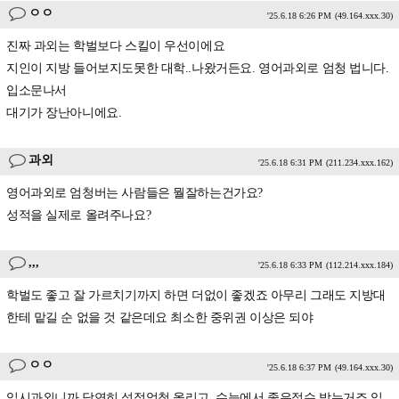
ㅇㅇ
'25.6.18 6:26 PM
(49.164.xxx.30)
진짜 과외는 학벌보다 스킬이 우선이에요
지인이 지방 들어보지도못한 대학..나왔거든요. 영어과외로 엄청 법니다.
입소문나서
대기가 장난아니에요.
과외
'25.6.18 6:31 PM
(211.234.xxx.162)
영어과외로 엄청버는 사람들은 뭘잘하는건가요?
성적을 실제로 올려주나요?
,,,
'25.6.18 6:33 PM
(112.214.xxx.184)
학벌도 좋고 잘 가르치기까지 하면 더없이 좋겠죠 아무리 그래도 지방대
한테 맡길 순 없을 것 같은데요 최소한 중위권 이상은 되야
ㅇㅇ
'25.6.18 6:37 PM
(49.164.xxx.30)
입시과외니까 당연히 성적엄청 올리고..수능에서 좋은점수 받는거죠.입