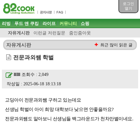
목차
로그인
주메뉴 바로가기
열기
컨텐츠 바로가기
검색 바로가기
주메뉴
리빙
푸드 앤 쿠킹
라이프
커뮤니티
쇼핑
로그인 바로가기
자유게시판
이런글 저런질문
줌인줌아웃
자유게시판
최근 많이 읽은 글
전문과외쌤 학벌
llIll
조회수 : 2,049
작성일 : 2025-06-18 18:13:18
고딩아이 전문과외쌤 구하고 있는데요
선생님 학벌이 아이 희망 대학보다 낮으면 안좋을까요?
전문과외쌤도 알아보니 선생님들 백그라운드가 천차만별이네요.