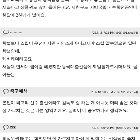
시끝나고 상품권도 많이 들어온대요. 제친구도 지방국립대 수학전공인데
한달에 2천넘게 벌어요.
..........
'25.6.18 7:22 PM
(106.101.xxx.34)
학벌보다 스킬이 우선이지만 지인소개아니고서야 스킬 알수없으면 일단
학벌인데,
케바케더라고요.
서울대 연세대 샘이랑 해봤지만 동국대출신샘이 제일잘가르치더래요. 울
아들은
축구에서
'25.6.18 8:03 PM
(106.101.xxx.174)
본인이 최고의 선수 출신이라고 감독도 잘 하는 게 아니듯 머리 좋은 것과
잘 가르치는 것은 다른 영역이예요. 실력이 더 중요하다고 생각해요.
zzz
'25.6.18 9:58 PM
(180.65.xxx.114)
최상위권 빼고는 학벌보단 잘 가르치고 아이 잘 맞춰주는 선생님이 좋지