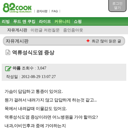
목차
로그인
주메뉴 바로가기
열기
컨텐츠 바로가기
검색 바로가기
주메뉴
리빙
푸드 앤 쿠킹
라이프
커뮤니티
쇼핑
로그인 바로가기
자유게시판
이런글 저런질문
줌인줌아웃
자유게시판
최근 많이 읽은 글
역류성식도염 증상
아픔
조회수 : 3,047
작성일 : 2012-08-29 13:07:27
가슴이 답답하고 통증이 있어요.
뭔가 걸려서 내려가지 않고 답답하게 하는것 같고...
목에서 내려갈때 이물감도 있어요.
역류성식도염 증상이라면 어느병원을 가야 할까요?
내과,이비인후과 중에 가야하는지