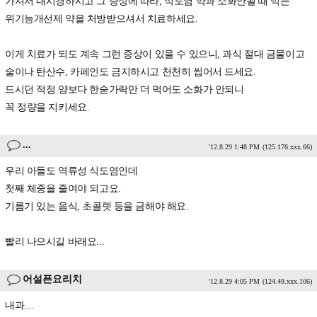
가셔서 내시경하시고 그 증상에 따라, 식도염 약과 소화안될 때 먹는
위기능개선제 약을 처방받으셔서 치료하세요.
이게 치료가 되도 계속 그런 증상이 있을 수 있으니, 과식 절대 금물이고
술이나 탄산수, 카페인도 금지하시고 천천히 씹어서 드세요.
드시던 적정 양보다 한숟가락만 더 먹어도 소화가 안되니
꼭 정량을 지키세요.
...
'12.8.29 1:48 PM
(125.176.xxx.66)
우리 아들도 역류성 식도염인데
첫째 체중을 줄여야 되고요.
기름기 있는 음식, 초콜렛 등을 금해야 해요.
빨리 나으시길 바래요...
어설픈요리치
'12.8.29 4:05 PM
(124.49.xxx.106)
내과....