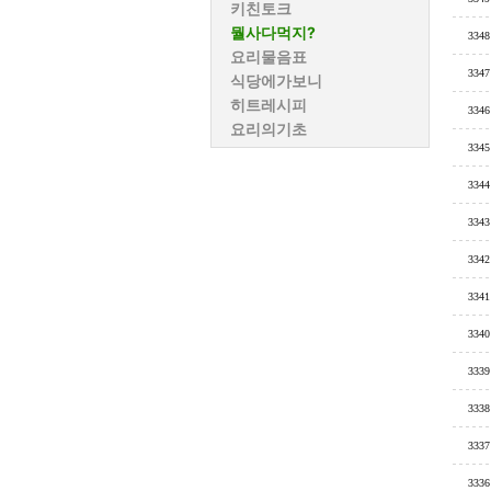
키친토크
뭘사다먹지?
3348
요리물음표
3347
식당에가보니
히트레시피
3346
요리의기초
3345
3344
3343
3342
3341
3340
3339
3338
3337
3336