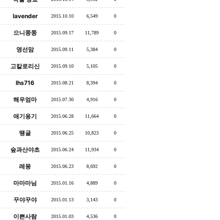
lavender
2015.10.10
6,549
0
으니쫑쫑
2015.09.17
11,789
0
영선맘
2015.09.11
5,384
0
고칼로리신
2015.09.10
5,105
0
lhs716
2015.08.21
8,394
0
해우엄마
2015.07.30
4,916
0
애기옹기
2015.06.28
11,664
0
땡글
2015.06.25
10,823
0
숲과산야초
2015.06.24
11,934
0
레몽
2015.06.23
8,692
0
마마마님
2015.01.16
4,889
0
꾸야꾸야
2015.01.13
3,143
0
이쁜사람
2015.01.03
4,536
0