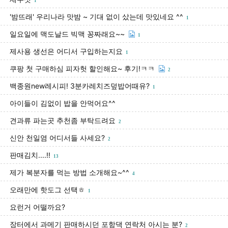
1
'밤뜨래' 우리나라 맛밤 ~ 기대 없이 샀는데 맛있네요 ^^
1
일요일에 맥도날드 빅맥 꽁짜래요~~
1
제사용 생선은 어디서 구입하는지요
1
쿠팡 첫 구매하심 피자헛 할인해요~ 후기!ㅋㅋ
2
백종원new레시피! 3분카레치즈덮밥어때유?
1
아이들이 김없이 밥을 안먹어요^^
견과류 파는곳 추천좀 부탁드려요
2
신안 천일염 어디서들 사세요?
2
판매김치....!!
13
제가 복분자를 먹는 방법 소개해요~^^
4
오래만에 핫도그 선택ㅎ
1
요런거 어떨까요?
장터에서 과메기 판매하시던 포항댁 연락처 아시는 분?
2