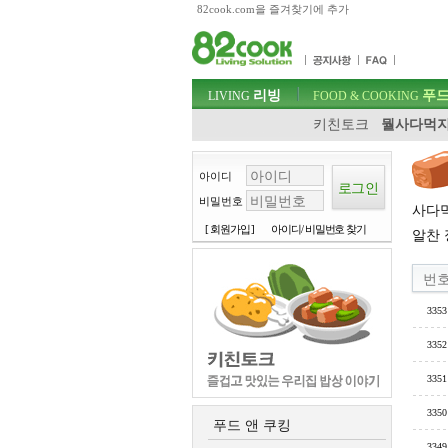
82cook.com을 즐겨찾기에 추가
목차
주메뉴 바로가기
컨텐츠 바로가기
검색 바로가기
주메뉴
리빙
푸드
로그인 바로가기
LIVING
FOOD & COOKING
키친토크
뭘사다먹지
아이디
비밀번호
사다먹
[ 회원가입 ]
아이디/ 비밀번호 찾기
알찬 
번
3353
3352
3351
3350
푸드 앤 쿠킹
3349