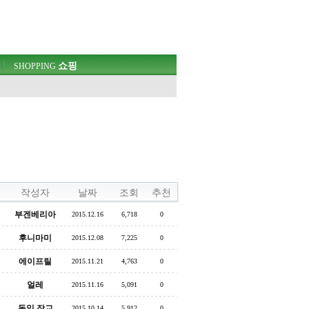
쇼핑
SHOPPING
작성자
날짜
조회
추천
부겐베리아
2015.12.16
6,718
0
후니마미
2015.12.08
7,225
0
에이프릴
2015.11.21
4,763
0
얼레
2015.11.16
5,091
0
독일 장교
2015.10.14
5,912
0