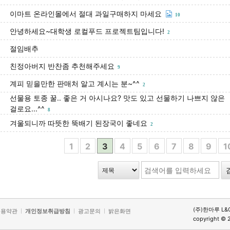
이마트 온라인몰에서 절대 과일구매하지 마세요
10
안녕하세요~대학생 로컬푸드 프로젝트팀입니다!
2
절임배추
친정아버지 반찬좀 추천해주세요
9
계피 믿을만한 판매처 알고 계시는 분~^^
2
선물용 토종 꿀.. 좋은 거 아시나요? 맛도 있고 선물하기 나쁘지 않은
걸로요...^^
8
겨울되니까 따뜻한 뚝배기 된장국이 좋네요
2
1
2
3
4
5
6
7
8
9
1
(주)한마루 L&
이용약관
개인정보취급방침
광고문의
밝은화면
copyright © 