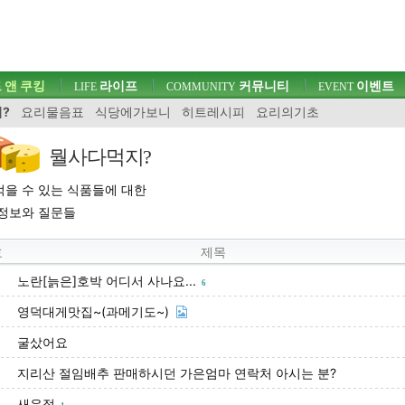
 앤 쿠킹
라이프
커뮤니티
이벤트
LIFE
COMMUNITY
EVENT
?
요리물음표
식당에가보니
히트레시피
요리의기초
뭘사다먹지?
을 수 있는 식품들에 대한
정보와 질문들
호
제목
노란[늙은]호박 어디서 사나요...
6
영덕대게맛집~(과메기도~)
굴샀어요
지리산 절임배추 판매하시던 가은엄마 연락처 아시는 분?
새우젓