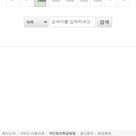
<<
<
59086
59087
59088
59089
59090
>
>>
회사소개
서비스 이용약관
개인정보취급방침
광고문의
밝은화면