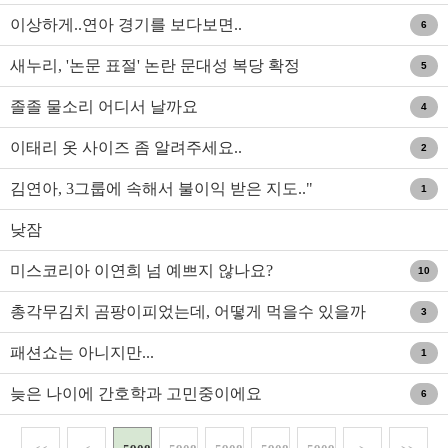
이상하게..연아 경기를 보다보면..
6
새누리, '논문 표절' 논란 문대성 복당 확정
5
졸졸 물소리 어디서 날까요
4
이태리 옷 사이즈 좀 알려주세요..
2
김연아, 3그룹에 속해서 불이익 받은 지도.."
1
낮잠
미스코리아 이연희 넘 예쁘지 않나요?
10
총각무김치 곰팡이피었는데, 어떻게 먹을수 있을까
3
요
패션쇼는 아니지만...
1
늦은 나이에 간호학과 고민중이에요
6