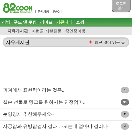
목차
로그인
주메뉴 바로가기
열기
컨텐츠 바로가기
검색 바로가기
주메뉴
리빙
푸드 앤 쿠킹
라이프
커뮤니티
쇼핑
로그인 바로가기
자유게시판
이런글 저런질문
줌인줌아웃
자유게시판
최근 많이 읽은 글
피겨에서 표현력이라는 것은,,
1
칠순 선물로 밍크를 원하시는 친정엄마..
99
눈영양제 추천해주세요~
2
자궁암과 유방암검사 결과 나오는데 얼마나 걸리나
4