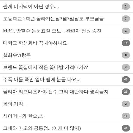
요?
싼게 비지떡이 아닌 경우....
1
초등학교 2학년 올라가는날3월3일날도 부모님들
7
가시나요?
MBC, 안철수 논문표절 오보…관련자 전원 승진
1
대학교 학생회비 꼭내야하나요
15
설화수vs랑콤
8
브랜드 꽃집에서 작은 꽃다발 가격대가??
4
주폭 아들 죽인 엄마 땜에 눈물 나요..
40
율리아 리프니츠카야 선수 그리 대단하다 생각들지
25
않아요
몸의 기억...
3
시어머니와 한솥밥..
10
그네와 마오의 공통점.. (이게 더 많지)
41