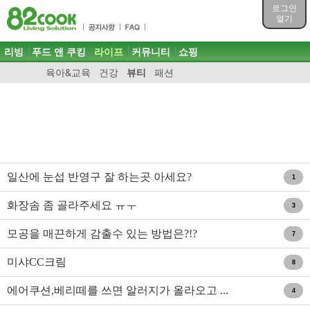
목차
로그인
주메뉴 바로가기
열기
컨텐츠 바로가기
검색 바로가기
주메뉴
리빙
푸드 앤 쿠킹
라이프
커뮤니티
쇼핑
로그인 바로가기
육아&교육
건강
뷰티
패션
일산에 눈섭 반영구 잘 하는곳 아세요?
1
화장솜 좀 골라주세요 ㅠㅜ
3
모공을 매끈하게 감출수 있는 방법은?!?
7
미샤CC크림
8
에어쿠션,베리떼를 쓰면 알러지가 올라오고 ...
4