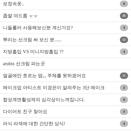
보정속옷..
6
좁쌀 여드름 ㅜㅜ
20
니들롤러 사용해보신분 계신가요?
3
뿌리는 선크림 써 보신 분......
13
지방흡입 VS 미니지방흡입 ??
4
arubix 선크림 파는곳
얼굴에만 흐르는 땀,,, 주체를 못하겠어요
17
메이크업 아티스트 이경은이 알려주는 3단 메이크
2
업 !!
합성계면활성제의 심각성이느껴집니다.
6
다이어트 친구 찾아요
3
라식 라섹에 대한 간단한 상식!
4