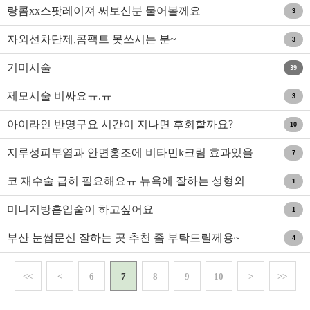
랑콤xx스팟레이져 써보신분 물어볼께요
3
자외선차단제,콤팩트 못쓰시는 분~
3
기미시술
39
제모시술 비싸요ㅠ.ㅠ
3
아이라인 반영구요 시간이 지나면 후회할까요?
10
지루성피부염과 안면홍조에 비타민k크림 효과있을
7
까요?
코 재수술 급히 필요해요ㅠ 뉴욕에 잘하는 성형외
1
과 추천부탁드려요..
미니지방흡입술이 하고싶어요
1
부산 눈썹문신 잘하는 곳 추천 좀 부탁드릴께용~
4
<<
<
6
7
8
9
10
>
>>