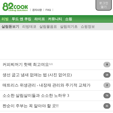
목차
로그인
주메뉴 바로가기
열기
컨텐츠 바로가기
검색 바로가기
주메뉴
리빙
푸드 앤 쿠킹
라이프
커뮤니티
쇼핑
로그인 바로가기
살림돋보기
리빙데코
살림물음표
살림의기초
쇼핑정보
커피찌꺼기 핫팩 최고여요^^
8
생선 굽고 냄새 없애는 법 (사진 없어요)
18
매트리스 위생관리 - 내장재 관리와 주기적 교체가
2
중요
소소한 살림살이들과 소소한 노하우 3
74
짠순이 주부는 꼭 알아야 할 곳!!
31