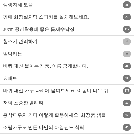
세요.
생생지혜 모음
31
까페 화장실처럼 스피커를 설치해보세요.
22
30cm 공간활용에 좋은 틈새수납장
117
청소기 관리하기
4
암막커튼
8
바퀴 대신 붙이는 제품, 이름 공개합니다.
41
요매트
11
바퀴 대신 가구 다리에 붙여보세요. 이동이 너무 쉬
177
워집니다.
저의 소중한 빨래터
18
홍삼파우치 커터 이렇게 활용하세요. 화장품 샘플
17
도 아껴 쓰세요...
조립가구로 만든 나만의 아일랜드 식탁
49