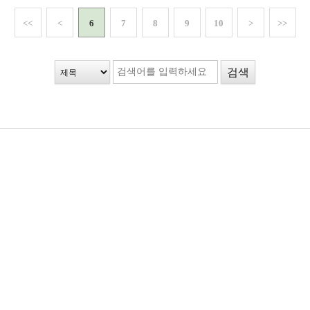
<<
<
6
7
8
9
10
>
>>