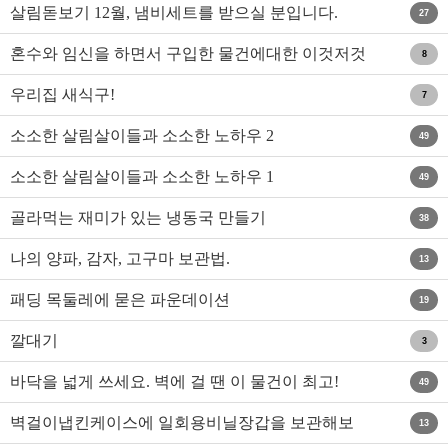
살림돋보기 12월, 냄비세트를 받으실 분입니다.
27
혼수와 임신을 하면서 구입한 물건에대한 이것저것
8
끄적끄적
우리집 새식구!
7
소소한 살림살이들과 소소한 노하우 2
49
소소한 살림살이들과 소소한 노하우 1
49
골라먹는 재미가 있는 냉동국 만들기
38
나의 양파, 감자, 고구마 보관법.
13
패딩 목둘레에 묻은 파운데이션
19
깔대기
3
바닥을 넓게 쓰세요. 벽에 걸 땐 이 물건이 최고!
49
벽걸이냅킨케이스에 일회용비닐장갑을 보관해보
13