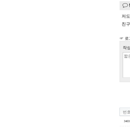
저도
친구
☞ 로
작성
번
3403