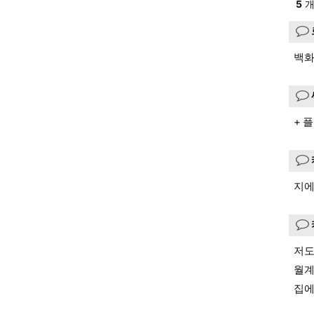
5
개
백화
+ 
지에
저도
월계
집에