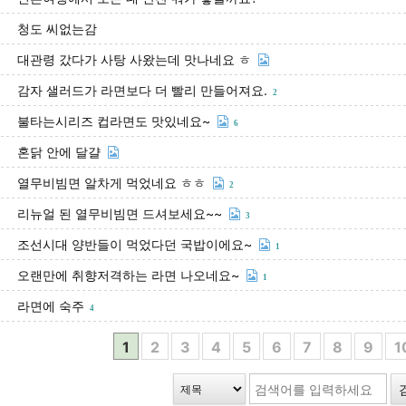
청도 씨없는감
대관령 갔다가 사탕 사왔는데 맛나네요 ㅎ
감자 샐러드가 라면보다 더 빨리 만들어져요.
2
불타는시리즈 컵라면도 맛있네요~
6
혼닭 안에 달걀
열무비빔면 알차게 먹었네요 ㅎㅎ
2
리뉴얼 된 열무비빔면 드셔보세요~~
3
조선시대 양반들이 먹었다던 국밥이에요~
1
오랜만에 취향저격하는 라면 나오네요~
1
라면에 숙주
4
1
2
3
4
5
6
7
8
9
1