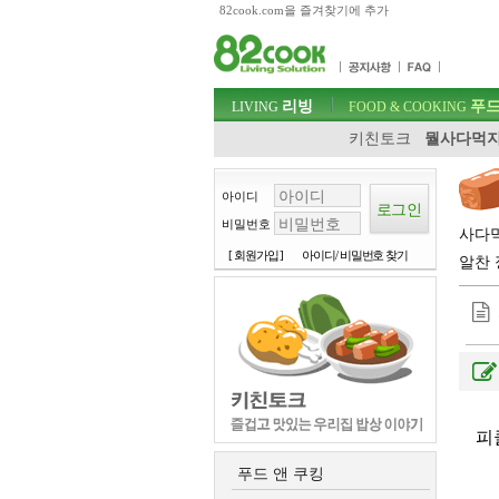
82cook.com을 즐겨찾기에 추가
목차
주메뉴 바로가기
컨텐츠 바로가기
검색 바로가기
주메뉴
리빙
푸드
로그인 바로가기
LIVING
FOOD & COOKING
키친토크
뭘사다먹지
아이디
비밀번호
사다먹
[ 회원가입 ]
아이디/ 비밀번호 찾기
알찬 
피
푸드 앤 쿠킹