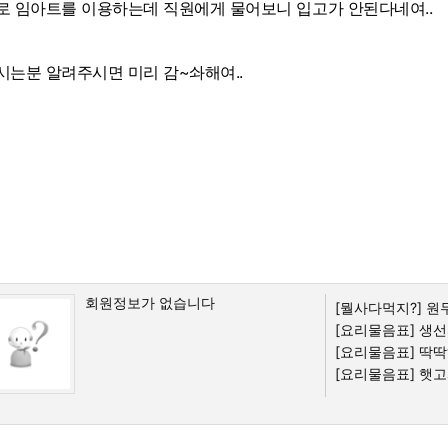
로 임아트를 이용하는데 직원에게 물어보니 입고가 안된다네여..
시는분 알려주시면 미리 감~솨해여..
회원정보가 없습니다
[뭘사다먹지?]
원두
[요리물음표]
생선
[요리물음표]
딱딱
[요리물음표]
햇고