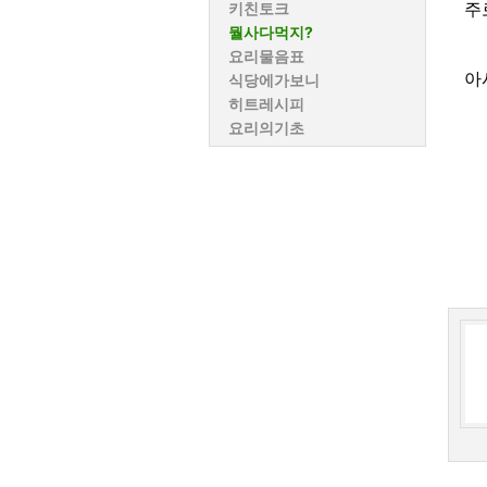
주
키친토크
뭘사다먹지?
요리물음표
아
식당에가보니
히트레시피
요리의기초