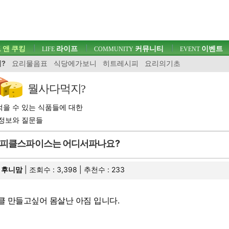
 앤 쿠킹
라이프
커뮤니티
이벤트
LIFE
COMMUNITY
EVENT
?
요리물음표
식당에가보니
히트레시피
요리의기초
뭘사다먹지?
을 수 있는 식품들에 대한
정보와 질문들
피클스파이스는 어디서파나요?
후니맘
| 조회수 : 3,398 | 추천수 :
233
클 만들고싶어 몸살난 아짐 입니다.