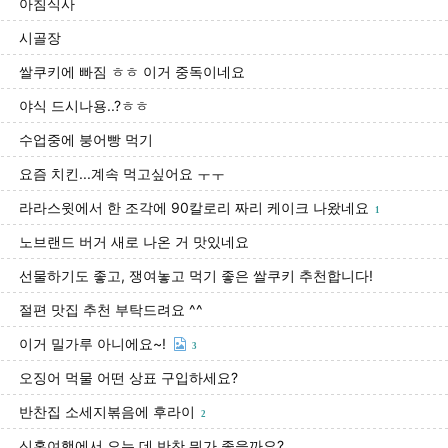
아침식사
시골장
쌀쿠키에 빠짐 ㅎㅎ 이거 중독이네요
야식 드시나용..?ㅎㅎ
수업중에 붕어빵 먹기
요즘 치킨...계속 먹고싶어요 ㅜㅜ
라라스윗에서 한 조각에 90칼로리 짜리 케이크 나왔네요
1
노브랜드 버거 새로 나온 거 맛있네요
선물하기도 좋고, 쟁여놓고 먹기 좋은 쌀쿠키 추천합니다!
절편 맛집 추천 부탁드려요 ^^
이거 밀가루 아니에요~!
3
오징어 먹물 어떤 상표 구입하세요?
반찬집 소세지볶음에 후라이
2
신혼여행에서 오는 데 반찬 뭐가 좋을까요?