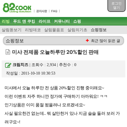
목차
로그인
주메뉴 바로가기
열기
컨텐츠 바로가기
검색 바로가기
주메뉴
리빙
푸드 앤 쿠킹
라이프
커뮤니티
쇼핑
로그인 바로가기
살림돋보기
리빙데코
살림물음표
살림의기초
쇼핑정보
쇼핑정보
최근 많이 읽은 글
미샤 전제품 오늘하루만 20%할인 판매
크림치즈
| 조회수 : 2,934 | 추천수 :
0
작성일 : 2011-10-10 10:30:53
미샤에서 오늘 하루만 전 상품 20%할인 진행 중이래요~
이런 이벤트 자주 하니깐 정가에 구매하기 아까워요! ㅋㅋ
인기상품은 이미 품절 됬을려나 모르겠네요~
사실 필요한건 없는데.. 뭐 살만한거 있나 지금 슬슬 둘러 보러 가
려구요~!