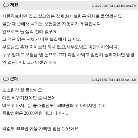
저요
'11.9.26 7:58 PM
(112.169.xxx.27)
자동차보험만 있고,살고있는 집에 화재보험은 단체로 들었겠지요
일단 제 손에서 나가는 보험금은 자동차가 유일합니다
앞으로도 들 생각 전혀 없구요,
그 약관 읽는 자체가 너무 불길해서 싫어요,
부모님도 흔한 치아보험 하나 없고,시부모님도 마찬가지입니다,
누구 말대로 보험금 낼 돈으로 고기 과일 사먹고 맘편히 놀러다니면 중병
안 걸린다니,,그래야겠죠 ㅎㅎ
근데
'11.9.26 8:03 PM
(118.38.xxx.183)
소소한건 잘 못받아요
예전 바뀌기전이면 좀 나은데...
바뀌고 나서.. 는 중소병원도 15000원 떼고 나머지만 주고
종합병원은 20000만원 떼고 나머지..
약값도 8000원 이상 차액만 받을수 있어요