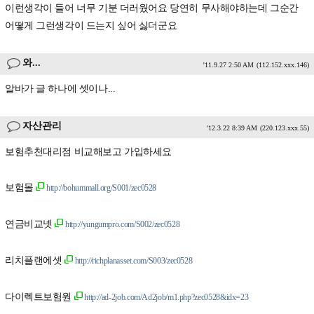
이런생각이 들어 너무 기분 더러웠어요 당연히 무사해야하는데 그순간
어떻게 그런생각이 드는지 싶어 싫더군요
와...
'11.9.27 2:50 AM
(112.152.xxx.146)
알바가 글 하나에 셋이나...
자산관리
'12.3.22 8:39 AM
(220.123.xxx.55)
보험추천대리점 비교해보고 가입하세요
보험몰
http://bohummall.org/S001/zec0528
연금비교넷
http://yungumpro.com/S002/zec0528
리치플랜에셋
http://richplanasset.com/S003/zec0528
다이렉트보험원
http://ad-2job.com/Ad2job/m1.php?zec0528&idx=23