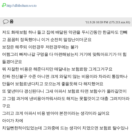
http://silbibohum.wo.to
음
'11.9.26 10:59 PM
(175.213.xxx.61)
저도 화재보험 하나 들고 집에 배달된 약관을 두시간동안 한글자도 안빼
고 꼼꼼히 정독했더니 이거 순전히 말장난이더군요
보장은 해주되 이런경우 저런경우에는 불가
어쩜그리 빠져나갈 구멍을 다 마련해놨는지 거기에 맞춰아프기가 더 힘
들겠더군요
뭐 자잘한 비용은 해준다지만 매달내는 보험료랑 그게그거구요
진짜 전신불구 수준 아니면 크게 와닿지 않는 비용이라 차라리 통장하나
만들어 보험료낸다치고 모으는게 좋을듯해 다 해지했어요
또 몇년마다 갱신된다니 그새 아파서 보험료 타면 보험수가 올라갈것이
고 그럼 과거에 낸비용아까워서라도 해지는 못할것이고 대충 그려지더라
구요
그리고 크게 아파서 비용 받아야 본전이라는 생각이라 싫어요
아이가 차에
치일뻔한적이있었는데 그와중에 드는 생각이 치였으면 보험료 탈수있나