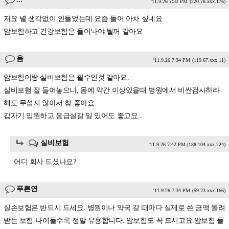
'11.9.26 7:33 PM
(220.78.xxx.176)
저요 별 생각없이 안들었는데 요즘 들어 아차 싶네요
암보험하고 건강보험은 들어놔야 될꺼 같아요
음
'11.9.26 7:34 PM
(119.67.xxx.11)
암보험이랑 실비보험은 필수인것 같아요.
실비보험 잘 들어놓으니, 몸에 약간 이상있을때 병원에서 비싼검사하라
해도 무섭지 않아서 참 좋아요..
갑자기 입원하고 응급실갈 일 있어도 좋고요..
실비보험
'11.9.26 7:42 PM
(188.104.xxx.224)
어디 회사 드셨나요?
푸른연
'11.9.26 7:34 PM
(59.23.xxx.166)
실손보험은 반드시 드세요. 병원이나 약국 갈 때마다 실제로 쓴 금액 돌려
받는 보험-나이들수록 정말 유용합니다. 암보험도 꼭 드시고요.암보험 들