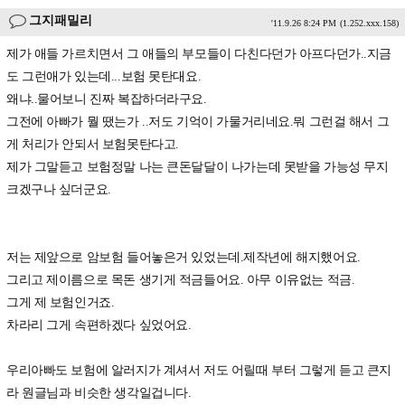
그지패밀리
'11.9.26 8:24 PM
(1.252.xxx.158)
제가 애들 가르치면서 그 애들의 부모들이 다친다던가 아프다던가..지금
도 그런애가 있는데...보험 못탄대요.
왜냐..물어보니 진짜 복잡하더라구요.
그전에 아빠가 뭘 땠는가 ..저도 기억이 가물거리네요.뭐 그런걸 해서 그
게 처리가 안되서 보험못탄다고.
제가 그말듣고 보험정말 나는 큰돈달달이 나가는데 못받을 가능성 무지
크겠구나 싶더군요.
저는 제앞으로 암보험 들어놓은거 있었는데.제작년에 해지했어요.
그리고 제이름으로 목돈 생기게 적금들어요. 아무 이유없는 적금.
그게 제 보험인거죠.
차라리 그게 속편하겠다 싶었어요.
우리아빠도 보험에 알러지가 계셔서 저도 어릴때 부터 그렇게 듣고 큰지
라 원글님과 비슷한 생각일겁니다.