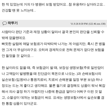
한 적 있었는데 거의 다 병원비 보험 받았어요...참 유용하다 싶더라고요...
건강할 땐 못 느끼는데...
깍뚜기
'11.9.26 8:59 PM
(122.46.xxx.130)
사람마다 판단 기준과 재정 상황이 달라서 결국 본인의 판단을 신뢰할 수
밖에 없을텐데요.
빠듯한 살림에 매달 보험료가 따박따박 나가는 게 아쉽지만, 혹시 큰 병들
면 그게 더 무섭더라구요. 오히려 경제적으로 전혀 문제가 없다면 보험을
안 들었을 것 같아요....
한 살이라도 젊을 때, 즉 보험금이 쌀 때, 보장성 생명보험(주로 일반암이
나 고액암이 발병했을 때 진단금이 목돈으로 나오는..)과 손배보험사의
실손보험 (입원비나 통원치료비, 치료비 손해분을 일정 부분 보상) 하나
정도는 드는 게 좋다고 생각해요. 물론 들기로 결정해도 상품이 워낙 복잡
해서 의사 결정 하기 어렵지만 나중에 환급금 얼마다 어쩌구 이런 것 말
고, 소멸성이 대개는 보험금이 싸요. 요새는 생명보험사에서 실손보를 겸
한 통합 상품이 있더군요.