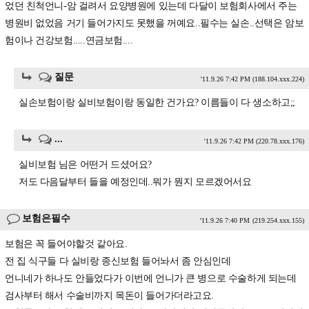
었던 친척언니-암 걸려서 요양병원에 있는데 다달이 보험회사에서 주는
병원비 없었음 거기 들어가지도 못했을 꺼예요..필수는 실손..선택은 암보
험이나 건강보험.....연금보험....
질문
'11.9.26 7:42 PM
(188.104.xxx.224)
실손보험이랑 실비보험이랑 동일한 건가요? 이름들이 다 생소하고;;
...
'11.9.26 7:42 PM
(220.78.xxx.176)
실비보험 님은 어떤거 드셨어요?
저도 다음달부터 들을 예정인데..뭐가 뭔지 모르겠어서요
보험은필수
'11.9.26 7:40 PM
(219.254.xxx.155)
보험은 꼭 들어야할것 같아요.
전 집 식구들 다 실비랑 종신보험 들어놔서 좀 안심인데
언니네가 하나도 안들었다가 이번에 언니가 큰 병으로 수술하게 되는데
검사부터 해서 수술비까지 목돈이 들어가더라고요.