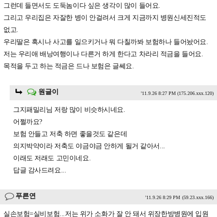
그런데 들면서도 도둑놈이다 싶은 생각이 많이 들어요.
그리고 우리집은 자잘한 병이 안걸려서 크게 지금까지 병원신세진적도
없고.
우리딸은 혹시나 사고를 일으키거나 뭐 다칠까봐 보험하나 들어놨어요.
저는 우리애 배낭여행이나 다른거 하게 한다고 차라리 적금을 들어요.
목적을 두고 하는 적금은 드나 보험은 글쎄요.
원글이
'11.9.26 8:27 PM
(175.206.xxx.120)
그지패밀리님 저랑 많이 비슷하시네요.
어쩔까요?
보험 안들고 저축 하면 좋을것도 같은데
의지박약이라 저축도 야금야금 안하게 될거 같아서...
이래도 저래도 고민이네요.
답글 감사드려요...
푸른연
'11.9.26 8:29 PM
(59.23.xxx.166)
실손보험=실비보험...저는 위가 소화가 잘 안 돼서 위장한방병원에 입원