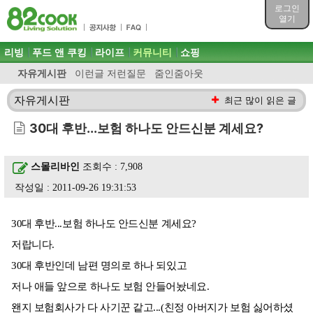
목차
로그인
주메뉴 바로가기
열기
컨텐츠 바로가기
검색 바로가기
주메뉴
리빙
푸드 앤 쿠킹
라이프
커뮤니티
쇼핑
로그인 바로가기
자유게시판
이런글 저런질문
줌인줌아웃
자유게시판
최근 많이 읽은 글
30대 후반...보험 하나도 안드신분 계세요?
스몰리바인
조회수 : 7,908
작성일 : 2011-09-26 19:31:53
30대 후반...보험 하나도 안드신분 계세요?
저랍니다.
30대 후반인데 남편 명의로 하나 되있고
저나 애들 앞으로 하나도 보험 안들어놨네요.
왠지 보험회사가 다 사기꾼 같고...(친정 아버지가 보험 싫어하셨