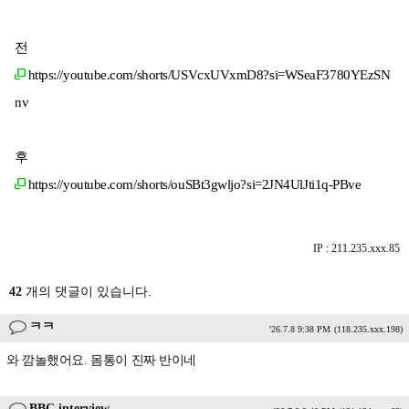
전
https://youtube.com/shorts/USVcxUVxmD8?si=WSeaF3780YEzSN
nv
후
https://youtube.com/shorts/ouSBt3gwljo?si=2JN4UlJti1q-PBve
IP : 211.235.xxx.85
42
개의 댓글이 있습니다.
ㅋㅋ
'26.7.8 9:38 PM
(118.235.xxx.198)
와 깜놀했어요. 몸통이 진짜 반이네
BBC interview