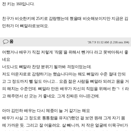
전 키는 160입니다.
친구가 비슷한키에 25키로 감량했는데 쪘을때 비슷해보이지만 지금은 김
민하가 더 뼈말라로보여요.
움
'26.7.9 11:12 AM
(1.218.xxx.104)
어쨌거나 배우가 직접 저렇게 '작품'을 위해서 뺀거다 라고 못박아줘서 좋
네요
너도나도 뼈말라 찬양 분위기 될까봐 걱정이었는데.
저도 마운자로로 감량하기는 했습니다마는 해도 뼈말라 수준 절대 안되
고 그 정도까지 뺄 일도 아니고... 요즘 젊은 사람들 뼈말라 되려고 몸을 거
의 해치는 수준인데. 뼈말라 만든 배우가 자신의 직업을 위해서 한ㄱ ㅓ라
고 해주면서 선 긋는 거 좋네요. 그게 진짜든 아니든간에.
아마 김민하 배우는 다시 체중이 늘 거 같기는 해요
배우가 사실 그 정도로 통통함을 유지(?)했던 걸 보면 원래 그게 자기 몸
에 가까운 듯. 그리고 잘 어울려요. 살 빼니까, 저 작은 얼굴에 이목구비가