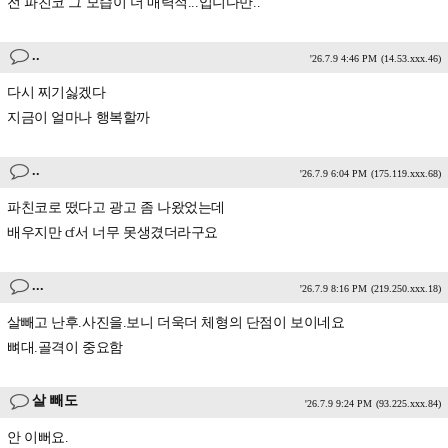
전 파친코 그 모습이 더 매력적...입니다만..
..
'26.7.9 4:46 PM
(14.53.xxx.46)
다시 찌기싫겠다
지금이 얼마나 행복할까
..
'26.7.9 6:04 PM
(175.119.xxx.68)
파친코로 떴다고 광고 좀 나왔었는데
배우지만 cf서 너무 못생겼더라구요
...
'26.7.9 8:16 PM
(219.250.xxx.18)
살빼고 난후.사진을.보니 더욱더 체형의 단점이 보이네요
뼈대.골격이 중요함
살 빼도
'26.7.9 9:24 PM
(93.225.xxx.84)
안 이뻐요.