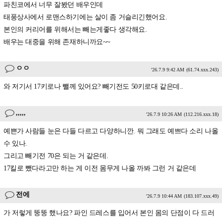
파친코에서 너무 잘봤던 배우인데
태풍상사에서 로맨스하기에는 살이 좀 거슬리긴했어요.
본인의 커리어를 위해서는 빼는게좋다 생각해요.
배우는 대중을 위해 존재하니까요~~
ㅇㅇ
'26.7.9 9:42 AM
(61.74.xxx.243)
와 저기서 17키로나 뺄께 있어요? 빼기전도 50키로대 같은데..
,,,,,
'26.7.9 10:26 AM
(112.216.xxx.18)
예쁜가 사람들 눈은 다들 다르고 다양하니깐. 뭐 그래도 예쁘다 소리 나올
수 있나.
그리고 빼기전 70은 되는 거 같은데.
17킬로 뺐다라고만 하는 게 이전 몸무게 나올 까봐 그런 거 같은데
전에
'26.7.9 10:44 AM
(183.107.xxx.49)
가 저렇게 뚱뚱 했나요? 파인 드레스를 입어서 본인 몸의 단점이 다 드러