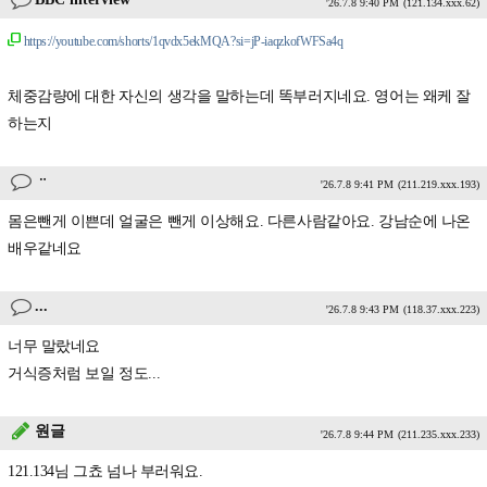
'26.7.8 9:40 PM
(121.134.xxx.62)
https://youtube.com/shorts/1qvdx5ekMQA?si=jP-iaqzkofWFSa4q
체중감량에 대한 자신의 생각을 말하는데 똑부러지네요. 영어는 왜케 잘
하는지
ᆢ
'26.7.8 9:41 PM
(211.219.xxx.193)
몸은뺀게 이쁜데 얼굴은 뺀게 이상해요. 다른사람같아요. 강남순에 나온
배우같네요
...
'26.7.8 9:43 PM
(118.37.xxx.223)
너무 말랐네요
거식증처럼 보일 정도...
원글
'26.7.8 9:44 PM
(211.235.xxx.233)
121.134님 그쵸 넘나 부러워요.