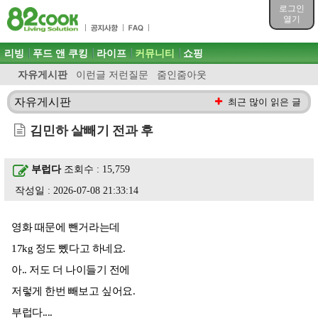
목차
로그인
주메뉴 바로가기
열기
컨텐츠 바로가기
검색 바로가기
주메뉴
리빙
푸드 앤 쿠킹
라이프
커뮤니티
쇼핑
로그인 바로가기
자유게시판
이런글 저런질문
줌인줌아웃
자유게시판
최근 많이 읽은 글
김민하 살빼기 전과 후
부럽다
조회수 : 15,759
작성일 : 2026-07-08 21:33:14
영화 때문에 뺀거라는데
17kg 정도 뼀다고 하네요.
아.. 저도 더 나이들기 전에
저렇게 한번 빼보고 싶어요.
부럽다....