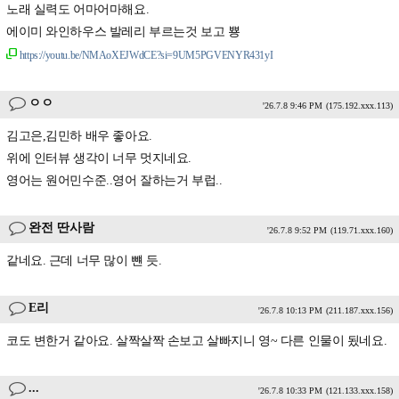
노래 실력도 어마어마해요.
에이미 와인하우스 발레리 부르는것 보고 뿅
https://youtu.be/NMAoXEJWdCE?si=9UM5PGVENYR431yI
ㅇㅇ
'26.7.8 9:46 PM
(175.192.xxx.113)
김고은,김민하 배우 좋아요.
위에 인터뷰 생각이 너무 멋지네요.
영어는 원어민수준..영어 잘하는거 부럽..
완전 딴사람
'26.7.8 9:52 PM
(119.71.xxx.160)
같네요. 근데 너무 많이 뺸 듯.
E리
'26.7.8 10:13 PM
(211.187.xxx.156)
코도 변한거 같아요. 살짝살짝 손보고 살빠지니 영~ 다른 인물이 됬네요.
...
'26.7.8 10:33 PM
(121.133.xxx.158)