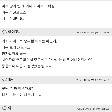
너무 많이 뺀 게 아니라 너무 이뻐짐.
여우의 신포도죠.
너무 이쁘네요.
아이고,,
'26.7.8 10:34 PM
(59.12.xxx.59)
어차피 미모로 승부할 배우는 아닌데,
너무 보기 싫으네요.
환자같아요.ㅠㅠ
자연주의 추구하면서 주근깨도 안뺀다는 배우 아니였던가요?
통통하니 나름 개성있었는뎅 ㅠㅠ
헐~
'26.7.8 10:35 PM
(59.12.xxx.59)
윗님, 진짜 이쁜가요?
하긴 보는눈이 다르니 ㅠㅠ
와
'26.7.8 10:50 PM
(49.1.xxx.69)