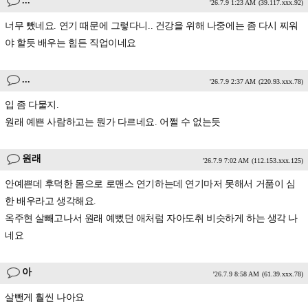
...
'26.7.9 1:23 AM
(39.117.xxx.92)
너무 뺐네요. 연기 때문에 그렇다니.. 건강을 위해 나중에는 좀 다시 찌워
야 할듯 배우는 힘든 직업이네요
...
'26.7.9 2:37 AM
(220.93.xxx.78)
입 좀 다물지.
원래 예쁜 사람하고는 뭔가 다르네요. 어쩔 수 없는듯
원래
'26.7.9 7:02 AM
(112.153.xxx.125)
안예쁜데 후덕한 몸으로 로맨스 연기하는데 연기마저 못해서 거품이 심
한 배우라고 생각해요.
옥주현 살빼고나서 원래 예뻤던 애처럼 자아도취 비슷하게 하는 생각 나
네요
아
'26.7.9 8:58 AM
(61.39.xxx.78)
살뺀게 훨씬 나아요