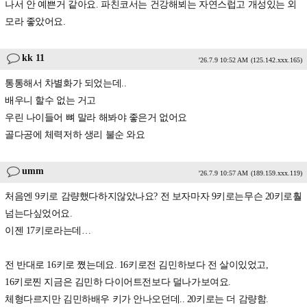
나서 안 예쁜거 같아요. 파친코서는 건강해뵈는 자연스럽고 개성있는 외
모라 좋았어요.
kk 11
'26.7.9 10:52 AM
(125.142.xxx.165)
통통해서 차별화가 되었는데..
배우니 할수 없는 거고
우린 나이들어 뼈 말라 해봐야 좋은거 없어요
골다공에 체력저하 생리 불순 와요
umm
'26.7.9 10:57 AM
(189.159.xxx.119)
처음엔 9키로 감량했다하지않았나요? 전 보자마자 9키로는무슨 20키로훨
넘는다싶었어요.
이젠 17키로라는데…
전 반대로 16키로 쪘는데요. 16키로전 김민하보다 전 살이있었고,
16키로찐 지금은 김민하 다이어트전보다 덜나가보여요.
체형다르지만 김민하배우 키가 안나오던데.. 20키로는 더 감량함.