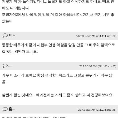
저렇게 꽉 차 들어차있다니... 놀랍기도 하고 어색하기도 하네요. 빼도 안
빼도 다 이쁩니다.
조명가게2에서 나올 일이 없을 거 같아 아쉽습니다. 거기서 연기 너무 좋
았는데
ㅇㄴ
'26.7.9 12:22 PM
(211.114.xxx.120)
통통한 배우에게 굳이 시한부 인생 역할을 맡길 만큼 그 배우와 찰떡으로
잘 맞는 역인가 보네요.
....
'26.7.9 2:55 PM
(221.163.xxx.85)
가수 이소라가 보여요 항상 생각함...목소리도 그렇고 분위기가 너무 닮
음...
살뺀게 훨씬 낫네요....빼기전에는 자세도 좀 이상하고 더 건강해보여요
흠...
'26.7.9 3:05 PM
(211.234.xxx.148)