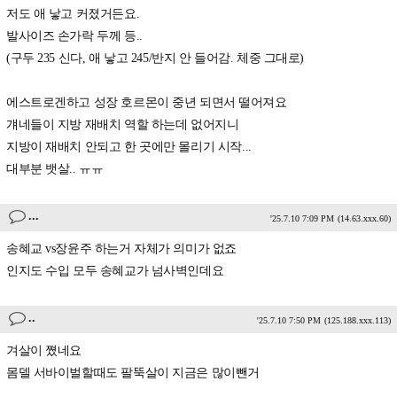
저도 애 낳고 커졌거든요.
발사이즈 손가락 두께 등..
(구두 235 신다, 애 낳고 245/반지 안 들어감. 체중 그대로)
에스트로겐하고 성장 호르몬이 중년 되면서 떨어져요
걔네들이 지방 재배치 역할 하는데 없어지니
지방이 재배치 안되고 한 곳에만 몰리기 시작...
대부분 뱃살.. ㅠㅠ
...
'25.7.10 7:09 PM
(14.63.xxx.60)
송혜교 vs장윤주 하는거 자체가 의미가 없죠
인지도 수입 모두 송혜교가 넘사벽인데요
..
'25.7.10 7:50 PM
(125.188.xxx.113)
겨살이 쪘네요
몸델 서바이벌할때도 팔뚝살이 지금은 많이뺀거