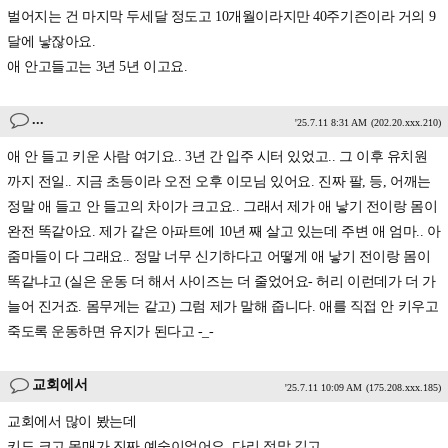
벌어지는 건 마지막 두세달 정도고 10개월이라지만 40주기즌이라 거의 9
달에 낳잖아요.
애 안고들고는 3년 5년 이고요.
...
'25.7.11 8:31 AM
(202.20.xxx.210)
애 안 들고 키운 사람 여기요.. 3년 간 입주 시터 있었고.. 그 이후 유치원
까지 전일.. 지금 초등이라 오전 오후 이모님 있어요. 진짜 팔, 등, 어깨는
정말 애 들고 안 들고의 차이가 크고요.. 그래서 제가 애 낳기 전이랑 몸이
완전 똑같아요. 제가 같은 아파트에 10년 째 살고 있는데 주변 애 엄마.. 아
줌마들이 다 그래요.. 정말 너무 신기하다고 어떻게 애 낳기 전이랑 몸이
똑같냐고 (실은 운동 더 해서 사이즈는 더 줄었어요- 허리 이런데가 더 가
늘어 진거죠. 몸무게는 같고) 그럼 제가 말해 줍니다. 애를 직접 안 키우고
죽도록 운동하면 유지가 된다고 -_-
교회에서
'25.7.11 10:09 AM
(175.208.xxx.185)
교회에서 많이 봤는데
키도 크고 몸매가 진짜 예술이었어요. 다리 정말 길고