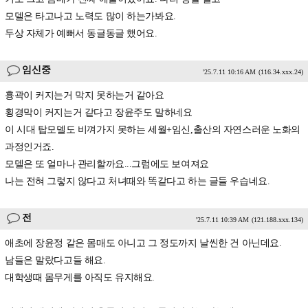
모델은 타고나고 노력도 많이 하는가봐요.
두상 자체가 예뻐서 동글동글 했어요.
임신중
'25.7.11 10:16 AM
(116.34.xxx.24)
흉곽이 커지는거 막지 못하는거 같아요
횡경막이 커지는거 같다고 장윤주도 말하네요
이 시대 탑모델도 비껴가지 못하는 세월+임신,출산의 자연스러운 노화의
과정인거죠.
모델은 또 얼마나 관리할까요...그럼에도 보여져요
나는 전혀 그렇지 않다고 처녀때와 똑같다고 하는 글들 우습네요.
전
'25.7.11 10:39 AM
(121.188.xxx.134)
애초에 장윤정 같은 몸매도 아니고 그 정도까지 날씬한 건 아닌데요.
남들은 말랐다고들 해요.
대학생때 몸무게를 아직도 유지해요.