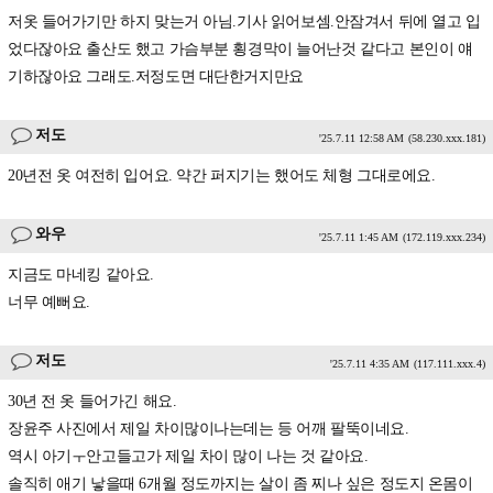
저옷 들어가기만 하지 맞는거 아님.기사 읽어보셈.안잠겨서 뒤에 열고 입
었다잖아요 출산도 했고 가슴부분 횡경막이 늘어난것 같다고 본인이 얘
기하잖아요 그래도.저정도면 대단한거지만요
저도
'25.7.11 12:58 AM
(58.230.xxx.181)
20년전 옷 여전히 입어요. 약간 퍼지기는 했어도 체형 그대로에요.
와우
'25.7.11 1:45 AM
(172.119.xxx.234)
지금도 마네킹 같아요.
너무 예뻐요.
저도
'25.7.11 4:35 AM
(117.111.xxx.4)
30년 전 옷 들어가긴 해요.
장윤주 사진에서 제일 차이많이나는데는 등 어깨 팔뚝이네요.
역시 아기ㅜ안고들고가 제일 차이 많이 나는 것 같아요.
솔직히 애기 낳을때 6개월 정도까지는 살이 좀 찌나 싶은 정도지 온몸이