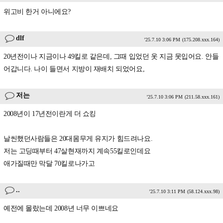
위고비 한거 아니에요?
dlf
'25.7.10 3:06 PM
(175.208.xxx.164)
20년전이나 지금이나 49킬로 같은데, 그때 입었던 옷 지금 못입어요. 안들
어갑니다. 나이 들면서 지방이 재배치 되었어요,
저는
'25.7.10 3:06 PM
(211.58.xxx.161)
2008년이 17년전이란게 더 쇼킹
날씬했던사람들은 20대몸무게 유지가 힘드려나요.
저는 고딩때부터 47살현재까지 계속55킬로인데요
애가질때만 막달 70킬로나가고
..
'25.7.10 3:11 PM
(58.124.xxx.98)
예전에 몰랐는데 2008년 너무 이쁘네요