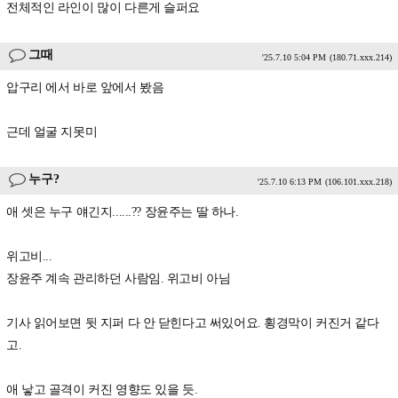
전체적인 라인이 많이 다른게 슬퍼요
그때
'25.7.10 5:04 PM
(180.71.xxx.214)
압구리 에서 바로 앞에서 봤음
근데 얼굴 지못미
누구?
'25.7.10 6:13 PM
(106.101.xxx.218)
애 셋은 누구 얘긴지......?? 장윤주는 딸 하나.
위고비...
장윤주 계속 관리하던 사람임. 위고비 아님
기사 읽어보면 뒷 지퍼 다 안 닫힌다고 써있어요. 횡경막이 커진거 같다
고.
애 낳고 골격이 커진 영향도 있을 듯.