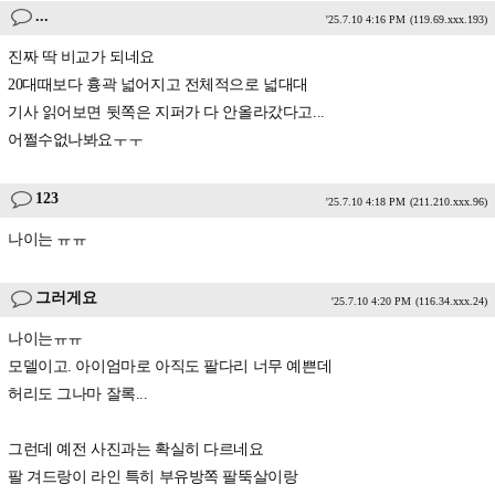
...
'25.7.10 4:16 PM
(119.69.xxx.193)
진짜 딱 비교가 되네요
20대때보다 흉곽 넓어지고 전체적으로 넓대대
기사 읽어보면 뒷쪽은 지퍼가 다 안올라갔다고...
어쩔수없나봐요ㅜㅜ
123
'25.7.10 4:18 PM
(211.210.xxx.96)
나이는 ㅠㅠ
그러게요
'25.7.10 4:20 PM
(116.34.xxx.24)
나이는ㅠㅠ
모델이고. 아이엄마로 아직도 팔다리 너무 예쁜데
허리도 그나마 잘록...
그런데 예전 사진과는 확실히 다르네요
팔 겨드랑이 라인 특히 부유방쪽 팔뚝살이랑