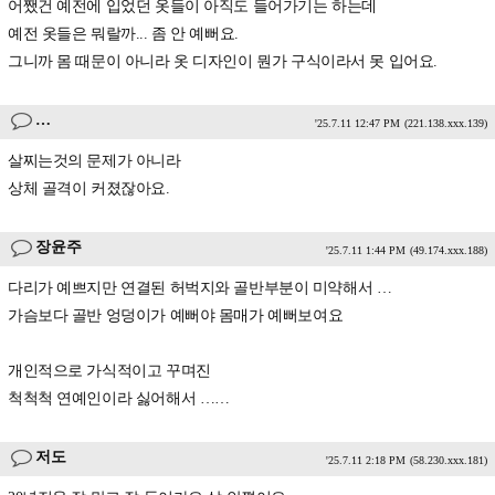
어쨌건 예전에 입었던 옷들이 아직도 들어가기는 하는데
예전 옷들은 뭐랄까... 좀 안 예뻐요.
그니까 몸 때문이 아니라 옷 디자인이 뭔가 구식이라서 못 입어요.
…
'25.7.11 12:47 PM
(221.138.xxx.139)
살찌는것의 문제가 아니라
상체 골격이 커졌잖아요.
장윤주
'25.7.11 1:44 PM
(49.174.xxx.188)
다리가 예쁘지만 연결된 허벅지와 골반부분이 미약해서 …
가슴보다 골반 엉덩이가 예뻐야 몸매가 예뻐보여요
개인적으로 가식적이고 꾸며진
척척척 연예인이라 싫어해서 ……
저도
'25.7.11 2:18 PM
(58.230.xxx.181)