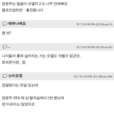
장윤주는 얼굴이 모델치고도 너무 안예뻐요
클로즈업하면ᆢ흠칫합니다
애하나에요
'25.7.10 3:45 PM
(223.38.xxx.21)
웬 셋?
..
'25.7.10 3:50 PM
(39.120.xxx.81)
나이들어 흉곽 넓어지는 거는 모델도 어쩔수 없군요.
호르몬이란.. 참.
소비요정
'25.7.10 4:10 PM
(211.206.xxx.204)
깡말랐다는 댓글 있는데
장윤주 20대 때 샵 탈의실에서 2번 봤는데
깡 마르지는 않았어요