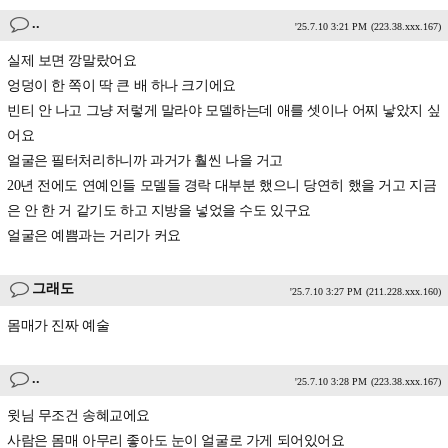
..
'25.7.10 3:21 PM
(223.38.xxx.167)
실제 보면 깡말랐어요
엉덩이 한 쪽이 딱 큰 배 하나 크기에요
빈티 안 나고 그냥 저렇게 말라야 모델하는데 애를 셋이나 어찌 낳았지 싶
어요
얼굴은 필터처리하니까 과거가 훨씬 나을 거고
20년 전에도 연예인들 모델들 경락 대부분 했으니 당연히 했을 거고 지금
은 안 한 거 같기도 하고 지방을 넣었을 수도 있구요
얼굴은 예쁨과는 거리가 커요
그래도
'25.7.10 3:27 PM
(211.228.xxx.160)
몸매가 진짜 예술
..
'25.7.10 3:28 PM
(223.38.xxx.167)
윗님 무조건 송혜교에요
사람은 몸매 아무리 좋아도 눈이 얼굴로 가게 되어있어요