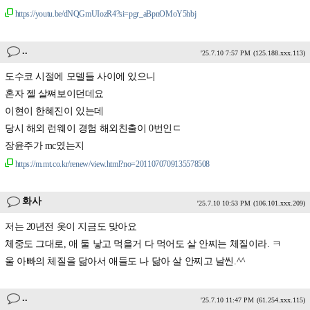
https://youtu.be/dNQGmUIozR4?si=pgr_aBpnOMoY5hbj
..
'25.7.10 7:57 PM
(125.188.xxx.113)
도수코 시절에 모델들 사이에 있으니
혼자 젤 살쪄보이던데요
이현이 한혜진이 있는데
당시 해외 런웨이 경험 해외친출이 0번인ㄷ
장윤주가 mc였는지
https://m.mt.co.kr/renew/view.html?no=2011070709135578508
화사
'25.7.10 10:53 PM
(106.101.xxx.209)
저는 20년전 옷이 지금도 맞아요
체중도 그대로, 애 둘 낳고 먹을거 다 먹어도 살 안찌는 체질이라. ㅋ
울 아빠의 체질을 닮아서 애들도 나 닮아 살 안찌고 날씬.^^
..
'25.7.10 11:47 PM
(61.254.xxx.115)