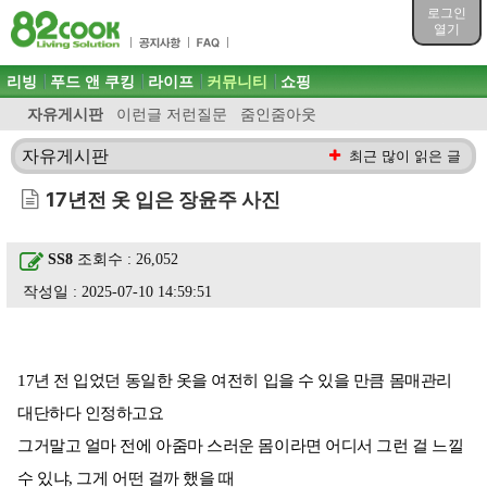
목차
로그인
주메뉴 바로가기
열기
컨텐츠 바로가기
검색 바로가기
주메뉴
리빙
푸드 앤 쿠킹
라이프
커뮤니티
쇼핑
로그인 바로가기
자유게시판
이런글 저런질문
줌인줌아웃
자유게시판
최근 많이 읽은 글
17년전 옷 입은 장윤주 사진
SS8
조회수 : 26,052
작성일 : 2025-07-10 14:59:51
17년 전 입었던 동일한 옷을 여전히 입을 수 있을 만큼 몸매관리
대단하다 인정하고요
그거말고 얼마 전에 아줌마 스러운 몸이라면 어디서 그런 걸 느낄
수 있냐, 그게 어떤 걸까 했을 때