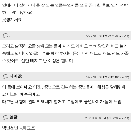
인테리어 잘하거나 옷 잘 입는 인플루언서들 얼굴 공개한 후로 인기 떡락
하는 경우 많아요
못생겨서요
..
'25.7.10 3:31 PM
(202.20.xxx.210)
그리고 솔직히 요즘 송혜교는 몸매 마저도 예뻐요 ㅎㅎ 당연히 비교 불가
송혜교 입니다. 얼굴은 수술 해야 하지만 몸은 다이어트로 어느 정도 가꿀
수 있어요. 살만 빠져도 반 이상은 합니다.
나이값
'25.7.10 3:31 PM
(112.167.xxx.92)
이 몸에 보이네요 이젠 , 중년으로 간다하는 중년몸매~ 체형은 말해뭐해
요 타고난 예쁜몸매고
타고난 체형에 관리도 빡세게 할거고 그럼에도 중년나이가 몸에 보임
얼굴
'25.7.10 3:38 PM
(219.248.xxx.213)
백번천번 송혜교죠