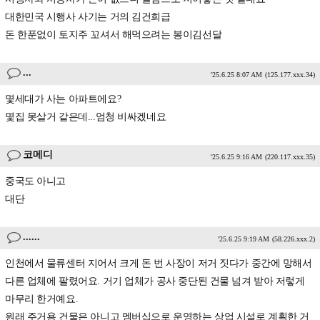
대한민국 시행사 사기는 거의 김건희급
돈 한푼없이 토지주 꼬셔서 해먹으려는 봉이김선달
...
'25.6.25 8:07 AM
(125.177.xxx.34)
몇세대가 사는 아파트에요?
몇집 못살거 같은데...엄청 비싸겠네요
코메디
'25.6.25 9:16 AM
(220.117.xxx.35)
중국도 아니고
대단
......
'25.6.25 9:19 AM
(58.226.xxx.2)
인천에서 물류센터 지어서 크게 돈 번 사장이 저거 짓다가 중간에 망해서
다른 업체에 팔렸어요. 거기 업체가 공사 중단된 건물 넘겨 받아 저렇게
마무리 한거예요.
원래 주거용 건물은 아니고 멤버십으로 운영하는 상업 시설로 계획한 거