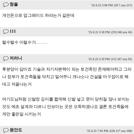
창을
'25.6.25 3:06 PM
(59.7.xxx.217)
개인돈으로 업그레이드 하라는거 같은데
111
'25.6.25 3:18 PM
(219.240.xxx.45)
럴수럴수 이럴수가...........
저러니
'25.6.25 5:33 PM
(112.167.xxx.92)
후분양이 답이죠 기술과 자기자본력이 되는 토건족만 존재해야하고 그러
나 정부가 토건족들을 닥치고 밀어주니 개나소나 건설을 마구잡이로 해
대고 저꼴나는거
여기도님처럼 신발장 깊이를 짧게해 신발 넣고 문이 닫히질 않나 보이는
것도 에초 설계와 다르니 안보이는 곳은 오죽하겠나요 결론 토건족들에
게만 좋은일 시키는거
원안도
'25.6.25 7:05 PM
(220.117.xxx.100)