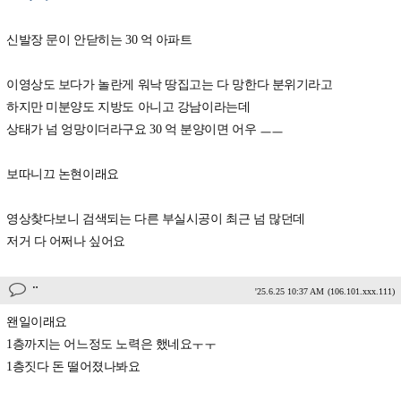
신발장 문이 안닫히는 30 억 아파트
이영상도 보다가 놀란게 워낙 땅집고는 다 망한다 분위기라고
하지만 미분양도 지방도 아니고 강남이라는데
상태가 넘 엉망이더라구요 30 억 분양이면 어우 ㅡㅡ
보따니끄 논현이래요
영상찾다보니 검색되는 다른 부실시공이 최근 넘 많던데
저거 다 어쩌나 싶어요
ᆢ
'25.6.25 10:37 AM
(106.101.xxx.111)
왠일이래요
1층까지는 어느정도 노력은 했네요ㅜㅜ
1층짓다 돈 떨어졌나봐요