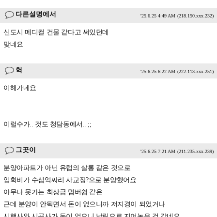
다른설명에서
'25.6.25 4:49 AM
(218.150.xxx.232)
신도시 메디컬 건물 같다고 써있던데
맞네요
헉
'25.6.25 6:22 AM
(222.113.xxx.251)
이해가네요
이럴수가.. 것도 청담동에서.. ;;
그곳이
'25.6.25 7:21 AM
(211.235.xxx.239)
분양아파트가 아닌 유럽의 살롱 같은 것으로
입회비가 수십억짜리 사교장?으로 분양했어요
아무나 못가는 최상급 멈버쉽 같은
근데 분양이 안됙면서 돈이 없으니까 저지경이 되었거나
시행사와 시공사가 돈이 없으니 날림으로 지어놓은 것 같네요