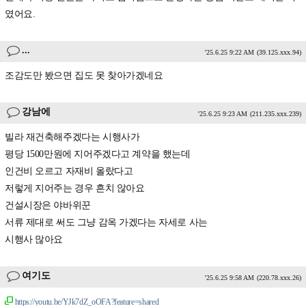
였어요.
...
'25.6.25 9:22 AM
(39.125.xxx.94)
조감도만 봤으면 집도 못 찾아가겠네요
강남에
'25.6.25 9:23 AM
(211.235.xxx.239)
빌라 재건축해주겠다는 시행사가
평당 1500만원에 지어주겠다고 계약을 했는데
인건비 오르고 자재비 올랐다고
저렇게 지어주는 경우 흔치 않아요
건설시장은 야바위꾼
서류 제대로 써도 그냥 감옥 가겠다는 자세로 사는
시행사 많아요
여기도
'25.6.25 9:58 AM
(220.78.xxx.26)
https://youtu.be/YJk7dZ_oOFA?feature=shared