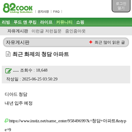
목차
로그인
주메뉴 바로가기
열기
컨텐츠 바로가기
검색 바로가기
주메뉴
리빙
푸드 앤 쿠킹
라이프
커뮤니티
쇼핑
로그인 바로가기
자유게시판
이런글 저런질문
줌인줌아웃
자유게시판
최근 많이 읽은 글
최근 화제의 청담 아파트
.....
조회수 : 18,648
작성일 : 2025-06-25 03:50:29
디아드 청담
내년 입주 예정
https://www.instiz.net/name_enter/95849699?k=청담+아파트&styp
e=9