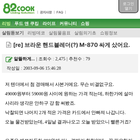
목차
로그인
주메뉴 바로가기
열기
컨텐츠 바로가기
검색 바로가기
주메뉴
리빙
푸드 앤 쿠킹
라이프
커뮤니티
쇼핑
로그인 바로가기
살림돋보기
리빙데코
살림물음표
살림의기초
쇼핑정보
[re] 브라운 핸드블레더(?) M-870 싸게 샀어요.
알뜰하게...
| 조회수 : 2,475 | 추천수 :
79
작성일 : 2003-09-06 15:46:28
저 텐더에서 첨 경매해서 사본거에요. 무슨 비결없구요.
49000원부터 59000원 사이에 원하는 가격 적는데, 하한가에 설마
사리라 생각은 안하구 걍 함 써봤죠.
낙찰되면 나머지 2개 적은 가격은 카드에서 안빠져 나갑니다.
오늘 물건받았는데, 4일날 결과나오고 오늘 받았으니 빨른거죠?