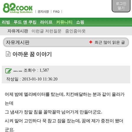
목차
로그인
주메뉴 바로가기
열기
컨텐츠 바로가기
검색 바로가기
주메뉴
리빙
푸드 앤 쿠킹
라이프
커뮤니티
쇼핑
로그인 바로가기
자유게시판
이런글 저런질문
줌인줌아웃
자유게시판
최근 많이 읽은 글
아까운 꿈 이야기
ㅡ.ㅡ
조회수 : 1,587
작성일 : 2013-01-10 11:36:20
어제 밤에 엘리베이터를 탔는데, 치킨배달하는 분과 같이 올라가
는데
그 냄새가 정말 침을 꼴깍꼴깍 넘어가게 만들더군요.
시켜 말어 고민하다 꾹 참고 잠을 잤는데, 꿈에 제가 중전이 됐더
군요.