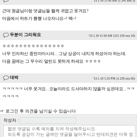
'13.1.10 11:45 AM
(1.241.xxx.3)
근데 원글님이랑 댓글님들 왤케 귀엽고 웃겨요?
마음에서 하트가 뿅뿅 나오자나요~! 떽~!
두분이 그리워요
'13.1.10 11:56 AM
(121.159.xxx.10)
ㅎㅎㅎㅎㅎㅎㅎㅎㅎㅎㅎㅎㅎㅎㅎ
너무 인자하신 중전마마시라... 그냥 상궁이 내치게 하셨어야 하는데.
다음 꿈에는 그 무수리 얼씬도 못하게 하세요 ㅎㅎㅎㅎ
대박
'13.1.10 1:23 PM
(1.229.xxx.95)
ㅋㅋㅋㅋㅋ 너무 웃겨요...오늘이라도 드셔야하지 않을까 싶은데요...ㅋㅋ
ㅋㅋㅋㅋ
☞ 로그인 후 의견을 남기실 수 있습니다
작성자 :