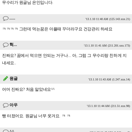
무수리가 원글님 은인입니다.
.....
'13.1.10 11:40 AM
(125.143.xxx.21)
ㅋㅋㅋㅋ 그런데 먹는꿈은 아플때 꾸더라구요 건강관리 하세요
헉...
'13.1.10 11:41 AM
(211.201.xxx.173)
진짜요? 꿈에서 먹으면 안되는 거구나... 아, 그럼 그 무수리랑 친하게 지
내세요..
원글
'13.1.10 11:43 AM
(1.247.xxx.14)
어머 진짜요? 처음 알았네요^^
아우
'13.1.10 11:44 AM
(211.51.xxx.98)
빵 터졌어요. 원글님 너무 웃겨요. ㅋ ㅋ
^^