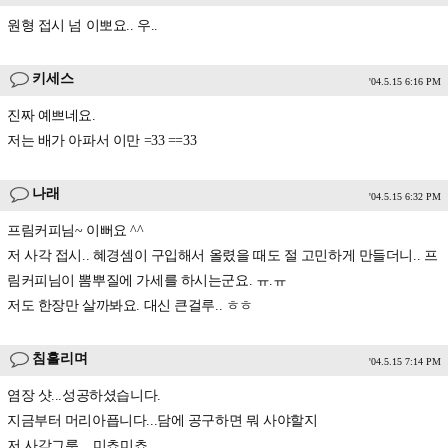
원형 접시 넘 이뽀요.. 우..
키세스
'04.5.15 6:16 PM
진짜 예쁘네요.
저는 배가 아파서 이만 =33 ==33
나래
'04.5.15 6:32 PM
프림커피님~ 이뻐요 ^^
저 사각 접시.. 혜경셈이 구입해서 올렸을 때도 절 고민하게 만들더니.. 프
림커피님이 뽐뿌질에 가세를 하시는군요. ㅠ.ㅠ
저도 한장만 살까봐요. 대신 큰걸루.. ㅎㅎ
침흘리며
'04.5.15 7:14 PM
염장 샷...성공하셨습니다.
지금부터 머리아픕니다...담에 공구하면 뭐 사야할지
저 사각그릇....미쵸미쵸...