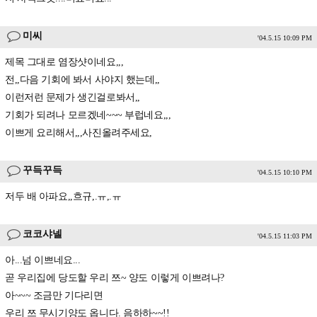
미씨
'04.5.15 10:09 PM
제목 그대로 염장샷이네요,,,
전,,다음 기회에 봐서 사야지 했는데,,
이런저런 문제가 생긴걸로봐서,,
기회가 되려나 모르겠네~~~ 부럽네요,,,
이쁘게 요리해서,,,사진올려주세요,
꾸득꾸득
'04.5.15 10:10 PM
저두 배 아파요,,흐규,.ㅠ,.ㅠ
코코샤넬
'04.5.15 11:03 PM
아...넘 이쁘네요...
곧 우리집에 당도할 우리 쯔~ 양도 이렇게 이쁘려나?
아~~~ 조금만 기다리면
우리 쯔 무시기양도 옵니다. 음하하~~!!