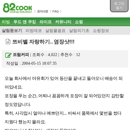
목차
로그인
주메뉴 바로가기
열기
컨텐츠 바로가기
검색 바로가기
주메뉴
리빙
푸드 앤 쿠킹
라이프
커뮤니티
쇼핑
로그인 바로가기
살림돋보기
리빙데코
살림물음표
살림의기초
쇼핑정보
쯔비벨 자랑하기.. 염장샷!!!
프림커피
| 조회수 : 4,022 | 추천수 :
12
작성일 : 2004-05-15 18:07:35
오늘 회사에서 야유회가 있어 등산을 끝내고 돌아오니 배송이 되
어있네요.
포장을 푸는 순간, 어찌나 꼼꼼하게 포장이 잘 되어있던지 감탄할
정도였답니다.
특히, 사각접시 얼마나 예쁘던지... 비싸서 품목에서 몇번을 썼다
지웠다 했는지 몰라요.