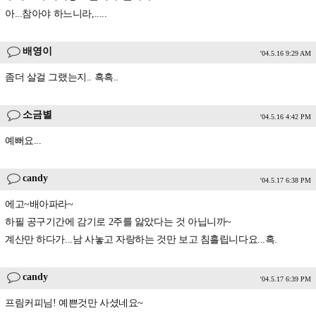
아...참아야 하느니라,.....
배영이
'04.5.16 9:29 AM
좀더 살걸 그랬는지.. 흑흑..
소금별
'04.5.16 4:42 PM
예뻐요...
candy
'04.5.17 6:38 PM
에고~배아파라~
하필 공구기간에 감기로 2주를 앓았다는 것 아닙니까~
계산만 하다가...남 사놓고 자랑하는 것만 보고 침흘립니다요...흑.
candy
'04.5.17 6:39 PM
프림커피님! 예쁜것만 사셨네요~