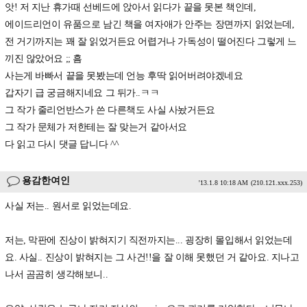
앗! 저 지난 휴가때 선베드에 앉아서 읽다가 끝을 못본 책인데,
에이드리언이 유품으로 남긴 책을 여자애가 안주는 장면까지 읽었는데,
전 거기까지는 꽤 잘 읽었거든요 어렵거나 가독성이 떨어진다 그렇게 느
끼진 않았어요 ;; 흠
사는게 바빠서 끝을 못봤는데 언능 후딱 읽어버려야겠네요
갑자기 급 궁금해지네요 그 뒤가..ㅋㅋ
그 작가 줄리언반스가 쓴 다른책도 사실 사놨거든요
그 작가 문체가 저한테는 잘 맞는거 같아서요
다 읽고 다시 댓글 답니다 ^^
용감한여인
'13.1.8 10:18 AM
(210.121.xxx.253)
사실 저는.. 원서로 읽었는데요.
저는, 막판에 진상이 밝혀지기 직전까지는... 굉장히 몰입해서 읽었는데
요. 사실.. 진상이 밝혀지는 그 사건!!을 잘 이해 못했던 거 같아요. 지나고
나서 곰곰히 생각해보니..