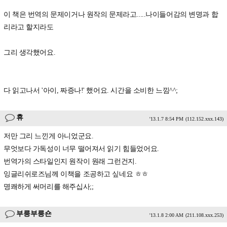
이 책은 번역의 문제이거나 원작의 문제라고.....나이들어감의 변명과 합
리라고 할지라도
그리 생각했어요.
다 읽고나서 '아이, 짜증나!' 했어요. 시간을 소비한 느낌^^;
휴
'13.1.7 8:54 PM
(112.152.xxx.143)
저만 그리 느낀게 아니었군요.
무엇보다 가독성이 너무 떨어져서 읽기 힘들었어요.
번역가의 스타일인지 원작이 원래 그런건지.
잉글리쉬로즈님께 이책을 조공하고 싶네요 ㅎㅎ
명쾌하게 써머리를 해주십사;;
부릉부릉숀
'13.1.8 2:00 AM
(211.108.xxx.253)