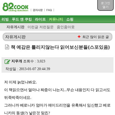
목차
로그인
주메뉴 바로가기
열기
컨텐츠 바로가기
검색 바로가기
주메뉴
리빙
푸드 앤 쿠킹
라이프
커뮤니티
쇼핑
로그인 바로가기
자유게시판
이런글 저런질문
줌인줌아웃
자유게시판
최근 많이 읽은 글
책 예감은 틀리지않는다 읽어보신분들(스포있음)
지우개
조회수 : 3,023
작성일 : 2013-01-07 20:44:39
저 이제 늙었나봐요.
이 책읽으면서 얼마나 짜증이 나는지...무슨 내용인지 다 읽고서도
뒤죽박죽이네요.
그러니까 베로니카 엄마가 에이드리언을 유혹해서 임신했고 베로
니카의 동생(?) 낳은것 맞죠?