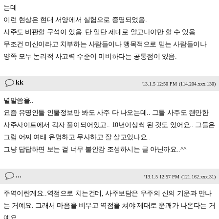
는데
이런 현상은 현대 서양에서 실험으로 증명되었음.
사주도 비판할 구석이 있음. 단 일단 제대로 알고나야만 할 수 있음.
무조건 미신이라고 치부하는 사람들이나 맹목적으로 믿는 사람들이나
양쪽 모두 논리적 사고력 수준이 미비하다는 공통점이 있음.
kk
'13.1.5 12:50 PM
(114.204.xxx.130)
별말씀을..
요즘 유명인들 인물정보만 봐도 사주 다 나오는데.. 그들 사주도 왠만한
사주사이트에서 각자 풀이되어있고.. 10년이상씩 된 것도 있어요.. 그들은
그럼 어찌 여태 유명하고 무사하고 잘 살고있나요..
그냥 답답하면 보는 걸 너무 불안감 조성하시는 글 아닌까요..^^
...
'13.1.5 12:57 PM
(121.162.xxx.31)
주역이란게요..역점으로 치는건데, 사주보담은 우주의 신의 기운과 만나
는 거예요. 그래서 마음을 비우고 역점을 쳐야 제대로 운괘가 나온다는 거
예요.