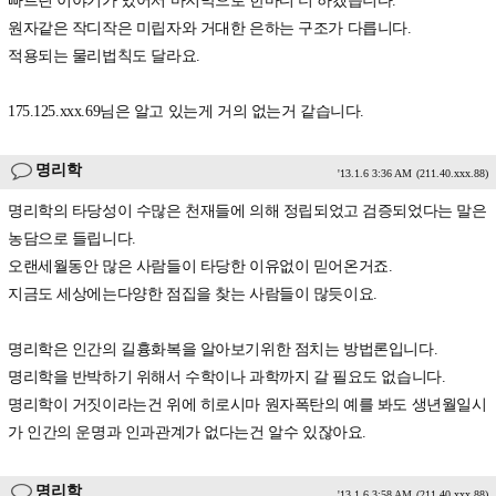
빠트린 이야기가 있어서 마지막으로 한마디 더 하겠습니다.
원자같은 작디작은 미립자와 거대한 은하는 구조가 다릅니다.
적용되는 물리법칙도 달라요.
175.125.xxx.69님은 알고 있는게 거의 없는거 같습니다.
명리학
'13.1.6 3:36 AM
(211.40.xxx.88)
명리학의 타당성이 수많은 천재들에 의해 정립되었고 검증되었다는 말은
농담으로 들립니다.
오랜세월동안 많은 사람들이 타당한 이유없이 믿어온거죠.
지금도 세상에는다양한 점집을 찾는 사람들이 많듯이요.
명리학은 인간의 길흉화복을 알아보기위한 점치는 방법론입니다.
명리학을 반박하기 위해서 수학이나 과학까지 갈 필요도 없습니다.
명리학이 거짓이라는건 위에 히로시마 원자폭탄의 예를 봐도 생년월일시
가 인간의 운명과 인과관계가 없다는건 알수 있잖아요.
명리학
'13.1.6 3:58 AM
(211.40.xxx.88)