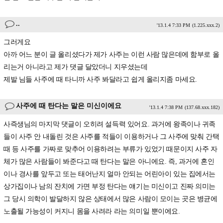
..
'13.1.4 7:33 PM
(1.225.xxx.2)
그러게요
아까 어느 분이 글 올리셨다가 제가 사주는 이런 사람 많은데에 함부로 올
리는거 아니라고 제가 댓글 달았더니 지우셨는데
제발 님들 사주에 때 타니까 사주 봐달라고 쉽게 올리지좀 마세요.
사주에 때 탄다는 말은 미신이에요
'13.1.4 7:38 PM
(137.68.xxx.182)
사즉생님의 마지막 댓글이 오히려 설득력 있어요. 과거에 왕족이나 귀족
들이 사주 안 내돌린 것은 사주를 적들이 이용하거나 그 사주에 맞춰 간택
때 등 사주를 가짜로 맞추어 이용하려는 부류가 있었기 때문이지 사주 자
체가 많은 사람들이 봐준다고 때 탄다는 말은 아니에요. 즉, 과거에 혼인
이나 경사를 앞두고 또는 태어난지 얼마 안되는 어린아이 있는 집에서는
상가집이나 남의 잔치에 가면 부정 탄다는 얘기는 미신이고 진짜 의미는
그 당시 의학이 발달하지 않은 상태에서 많은 사람이 모이는 곳은 병균에
노출될 가능성이 커지니 몸을 사려라 라는 의미일 뿐이에요.