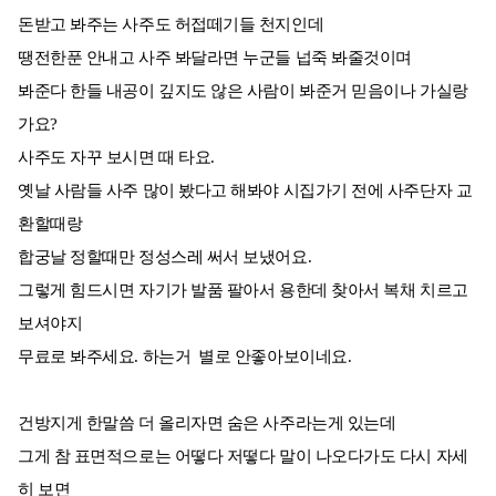
돈받고 봐주는 사주도 허접떼기들 천지인데
땡전한푼 안내고 사주 봐달라면 누군들 넙죽 봐줄것이며
봐준다 한들 내공이 깊지도 않은 사람이 봐준거 믿음이나 가실랑
가요?
사주도 자꾸 보시면 때 타요.
옛날 사람들 사주 많이 봤다고 해봐야 시집가기 전에 사주단자 교
환할때랑
합궁날 정할때만 정성스레 써서 보냈어요.
그렇게 힘드시면 자기가 발품 팔아서 용한데 찾아서 복채 치르고
보셔야지
무료로 봐주세요. 하는거 별로 안좋아보이네요.
건방지게 한말씀 더 올리자면 숨은 사주라는게 있는데
그게 참 표면적으로는 어떻다 저떻다 말이 나오다가도 다시 자세
히 보면