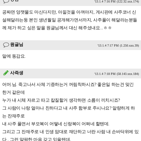
ㅇㅁ
'13.1.4 7:16 PM
(122.32.xxx.174)
공짜면 양잿물도 마신다지만, 아낄것을 아껴야지, 게시판에 사주코너 신
설해달라는둥 본인 생년월일 공개해가면서까지, 사주풀이 해달라는분들
께 제가 하고 싶은 말을 원글님께서 대신 해주셨내요...ㅎㅎ
원글님
'13.1.4 7:17 PM
(1.250.xxx.39)
말에 동감요.
사즉생
'13.1.4 7:18 PM
(58.143.xxx.184)
어머.님. 죽고나서 사체 기증하는거 꺼림칙하시죠? 좋은일 하는건 맞긴
한거 같은데
누가 내 시체 자르고 따고 칼질할거 생각하면 소름이 끼치시죠?
그 사람이 나랑 얼마나 친하다고 내 사주 함부로 주시나요? 알량하게 하
는 잔재주로
내 사주 풀면서 부모복이 어떻네 신랑복이 어쩌네 할텐데.
그리고 그 잔재주로 내 인생 맘대로 재단하고 너란 사람 내 손바닥위에 있
다 . 그런 얄팍한 마음 갖고 있을텐데.