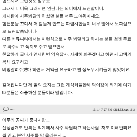
힘드셔서 그런것도 알구요.
그래서 더더욱 그러시면 안된다는 의미에서 드린말이니.
게시판에 사주봐달라 하셨던 분들 너무 노여워마세요.
힘든분들 꼬여서 더 힘들게 만드는 파렴치한들이 너무 많아서 노파심으
로 드린말씀입니다.
다른 커뮤니티에서는 이런식으로 사주 봐달라고 하시는 분들 첨엔 무료
로 봐주시고 쪽지도 주고 받으면서
친절하게 굴다가 언제한번 약속잡자. 자세히 봐주겠다고 하면서 고액의
복채 요구하고
비방알려주겠다 하면서 거액을 요구하고 별 상노무시키들이 많았어요.
길어집니다만 제 말의 요지는 그런 개식희들한테 먹이감이 되기에 여기
82분들은 소중하신 분들이라 말입니다.
....
'13.1.4 7:27 PM
(218.53.xxx.161)
아무리 공짜가 좋다지만....
신상공개도 안되는 익게에서 사주 봐달라고 하는사람..저도 이해안되요
뭘 믿고 본인 사주를 막 올리는지....