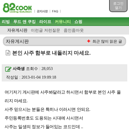
목차
로그인
주메뉴 바로가기
열기
컨텐츠 바로가기
검색 바로가기
주메뉴
리빙
푸드 앤 쿠킹
라이프
커뮤니티
쇼핑
로그인 바로가기
자유게시판
이런글 저런질문
줌인줌아웃
자유게시판
최근 많이 읽은 글
본인 사주 함부로 내돌리지 마세요.
사즉생
조회수 : 28,053
작성일 : 2013-01-04 19:09:18
여기저기 게시판에 사주봐달라고 하시면서 함부로 본인 사주 올
리지 마세요.
사주 믿으시는 분들은 특히나 이러시면 안되요.
주민등록번호도 도용되는 시대에 사시면서
사주는 일생의 정보가 들어있는 코드인데 ..