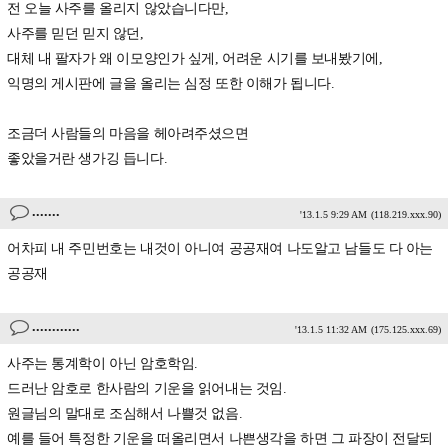
전 오늘 사주를 올리지 않았습니다만,
사주를 믿던 믿지 않던,
대체 내 팔자가 왜 이모양인가 싶게, 어려운 시기를 보내봤기에,
익명의 게시판에 글을 올리는 심정 또한 이해가 됩니다.
조금더 사람들의 마음을 헤아려주셨으면
좋았을거란 생가깅 듭니다.
.......
'13.1.5 9:29 AM
(118.219.xxx.90)
어차피 내 주민번호는 내것이 아니여 공공재여 나도알고 남들도 다 아는
공공재
............
'13.1.5 11:32 AM
(175.125.xxx.69)
사주는 통계학이 아닌 암호학임.
드러난 암호로 한사람의 기운을 읽어내는 것임.
원글님의 말대로 조심해서 나쁠것 없음.
예를 들어 특정한 기운을 떠올리면서 나쁜생각을 하면 그 파장이 전달되