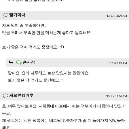
딸기마녀
'13.1.4 11:20 AM
저도 맛이 좀 부족하다면..
멋을 부려서 부족한 면을 더하는게 좋다고 생각해요..
보기 좋은 떡이 먹기도 좋잖아요.. :D
손사장
'13.1.6 7:19 AM
맞아요. 요리 자주해도 늘상 맛있지는 않잖아요.
보기 좋은 떡,먹기도 좋긴해요.ㅋ
게으른켕거루
'13.1.4 12:20 PM
흐..너무 맛나보여요. 저희동네 마트에서 파는 떡볶이가 매콤하니 맛있거
든요.
제 생각에는 시판 떡볶이는 베트남 고춧가루가 좀 더 들어가지 않았을까
해요.