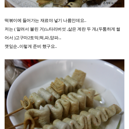
떡볶이에 들어가는 재료야 넣기 나름인데요..
저는 ( 말려서 불린 거)느타리버섯 ,삶은 계란 두 개,(두툼하게 썰
어서 )고구마2토막,떡,파,양파...
깻잎순..이렇게 준비 했구요..