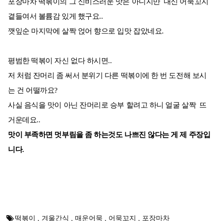
포장마차 떡볶이의 그 신비스러운 맛은 아니지만 대신 어묵꼬지
곁들여서 볼륨감 있게 했구요..
깻잎순 마지막에 살짝 얹어 향으로 입맛 잡았네요.
평범한 떡볶이 자신 없다 하시면..
저 처럼 잔머리 좀 써서 분위기 다른 떡볶이에 한 번 도전해 보시
는 건 어떨까요?
사실 음식을 맛이 아닌 잔머리로 승부 할려고 하니 얼굴 살짝 뜨
거운데요..
맛이 부족하면 멋부림을 좀 하는것도 나쁘진 않다는 게 제 주장입
니다.
떡볶이
,
겨울간식
,
매운어묵
,
어묵꼬지
,
포장마차