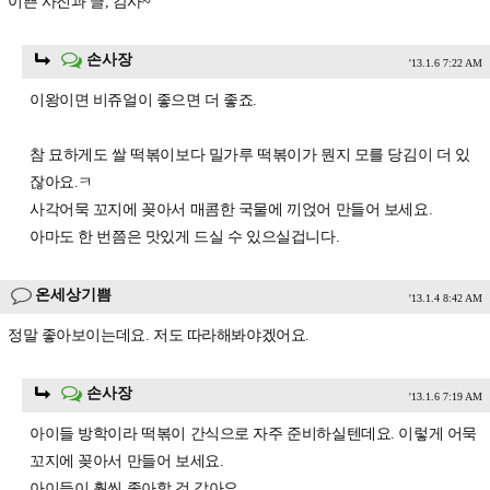
이쁜 사진과 글, 감사~
손사장
'13.1.6 7:22 AM
이왕이면 비쥬얼이 좋으면 더 좋죠.
참 묘하게도 쌀 떡볶이보다 밀가루 떡볶이가 뭔지 모를 당김이 더 있
잖아요.ㅋ
사각어묵 꼬지에 꽂아서 매콤한 국물에 끼얹어 만들어 보세요.
아마도 한 번쯤은 맛있게 드실 수 있으실겁니다.
온세상기쁨
'13.1.4 8:42 AM
정말 좋아보이는데요. 저도 따라해봐야겠어요.
손사장
'13.1.6 7:19 AM
아이들 방학이라 떡볶이 간식으로 자주 준비하실텐데요. 이렇게 어묵
꼬지에 꽂아서 만들어 보세요.
아이들이 훨씬 좋아할 것 같아요.