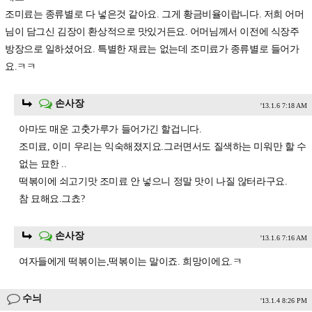
조미료는 종류별로 다 넣은것 같아요. 그게 황금비율이랍니다. 저희 어머
님이 담그신 김장이 환상적으로 맛있거든요. 어머님께서 이전에 식장주
방장으로 일하셨어요. 특별한 재료는 없는데 조미료가 종류별로 들어가
요.ㅋㅋ
손사장
'13.1.6 7:18 AM
아마도 매운 고춧가루가 들어가긴 할겁니다.
조미료, 이미 우리는 익숙해졌지요.그러면서도 질색하는 미워만 할 수
없는 묘한 ..
떡볶이에 쇠고기맛 조미료 안 넣으니 정말 맛이 나질 않터라구요.
참 묘해요.그쵸?
손사장
'13.1.6 7:16 AM
여자들에게 떡볶이는,떡볶이는 말이죠. 희망이에요.ㅋ
수늬
'13.1.4 8:26 PM