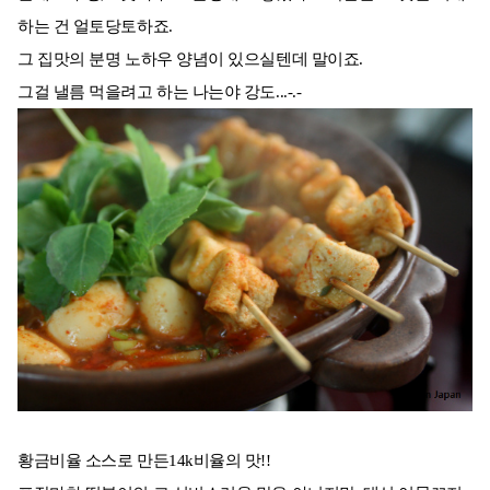
하는 건 얼토당토하죠.
그 집맛의 분명 노하우 양념이 있으실텐데 말이죠.
그걸 낼름 먹을려고 하는 나는야 강도...-.-
황금비율 소스로 만든14k비율의 맛!!