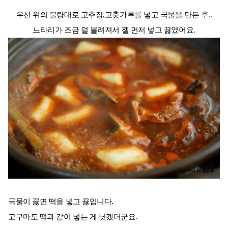
우선 위의 불량대로 고추장,고춧가루를 넣고 국물을 만든 후..
느타리가 조금 덜 불려져서 젤 먼저 넣고 끓였어요.
국물이 끓면 떡을 넣고 끓입니다.
고구마도 떡과 같이 넣는 게 낫겠더군요.