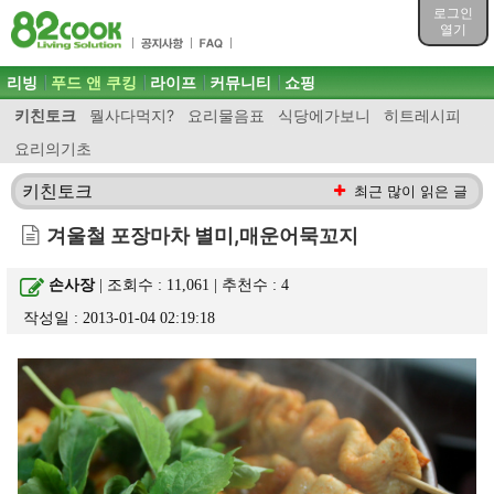
목차
로그인
주메뉴 바로가기
열기
컨텐츠 바로가기
검색 바로가기
주메뉴
리빙
푸드 앤 쿠킹
라이프
커뮤니티
쇼핑
로그인 바로가기
키친토크
뭘사다먹지?
요리물음표
식당에가보니
히트레시피
요리의기초
키친토크
최근 많이 읽은 글
겨울철 포장마차 별미,매운어묵꼬지
손사장
| 조회수 : 11,061 | 추천수 :
4
작성일 : 2013-01-04 02:19:18