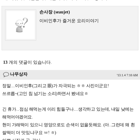
손사장 (seaujet)
이비인후가 즐거운 요리이야기
13
개의 댓글이 있습니다.
나무상자
'13.1.4 7:10 AM
정말....이비인후(그리고 眼)가 자극되는 ㅎㅎ 사진이군요!
쓰르릅~(고인 침 넘기는 소리)하면서 봤네요ㅎ
긴 휴가...점심 해먹는게 이리 힘들구나....생각하고 있는데, 내일 낮에는
해먹어야겠어요.
현미 가래떡이 있으니 영양으로도 손색이 없을듯해요. (아..그런데 왜 흰
쌀떡이 더 맛있냐구요 ㅂ! ㅎ)