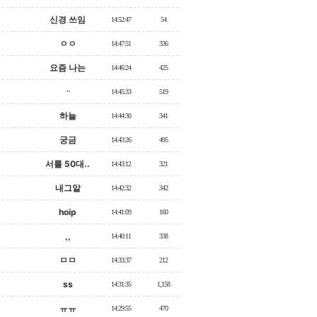
신경 쓰임
14:52:47
54
ㅇㅇ
14:47:51
336
요즘 나는
14:46:24
425
ᆢ
14:45:33
519
하늘
14:44:30
341
궁금
14:43:26
495
서룰 50대..
14:43:12
321
내그알
14:42:32
342
hoip
14:41:09
160
,,
14:40:11
338
ㅁㅁ
14:33:37
212
ss
14:31:35
1,158
ㅠㅠ
14:29:55
470