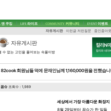
 앤 쿠킹
라이프
커뮤니티
이벤트
LIFE
COMMUNITY
EVENT
자유게시판
이런글 저런질문
줌인줌아
자유게시판
 수 없는 고민을 풀어보는 속풀이방
82cook 회원님들 덕에 문재인님께 1,160,000원을 전했습
꼼슈
조회수 : 1,989
세상에서 가장 아름다운 화장지
8월 29일부터 꼼슈가 한 일들