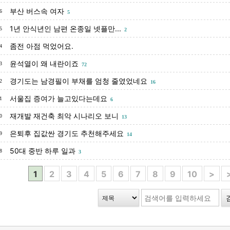
부산 버스속 여자
6
5
1년 안식년인 남편 온종일 넷플만...
5
2
좀전 아점 먹었어요.
4
윤석열이 왜 내란이죠
3
72
경기도는 남경필이 부채를 엄청 줄였었네요
2
16
서울집 증여가 늘고있다는데요
1
6
재개발 재건축 최악 시나리오 보니
0
13
은퇴후 집값싼 경기도 추천해주세요
9
14
50대 중반 하루 일과
8
3
1
2
3
4
5
6
7
8
9
10
>