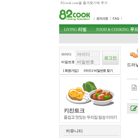
82cook.com을 즐겨찾기에 추가
목차
주메뉴 바로가기
컨텐츠 바로가기
검색 바로가기
주메뉴
리빙
푸드
로그인 바로가기
LIVING
FOOD & COOKING
아이디
비밀번호
드러낼
[ 회원가입 ]
아이디/ 비밀번호 찾기
커뮤니티