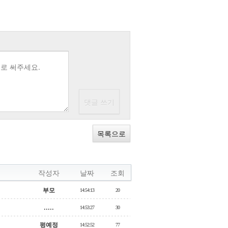
목록으로
작성자
날짜
조회
부모
14:54:13
20
.....
14:53:27
30
펑예정
14:52:52
77