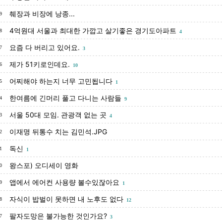
췌장과 비장에 낭종...
9
4억원대 서울과 최대한 가깝고 살기좋은 경기도아파트
8
4
요즘 다 버리고 있어요.
7
3
제가 51키로인데요.
6
10
어찌해야 하는지 너무 고민됩니다
5
1
한여름에 긴머리 풀고 다니는 사람들
4
9
서울 50대 모임. 관광객 없는 곳
3
4
이재명 뒤통수 치는 김민석.JPG
2
독신
1
1
왕스포) 오디세이 영화
0
앱에서 에어컨 사용량 볼수있잖아요
9
1
자식이 밥벌이 못하면 내 노후도 없다
8
12
팔자도망은 불가능한 것인가요?
7
3