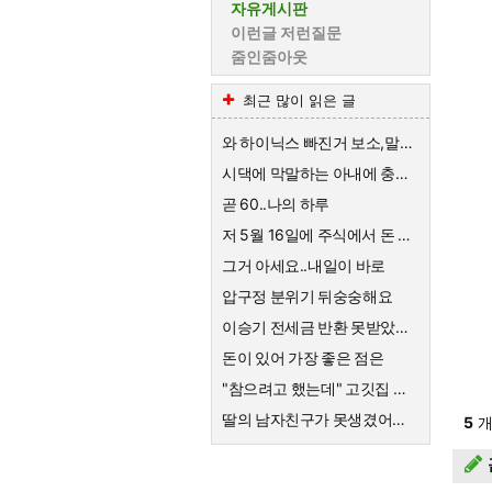
자유게시판
이런글 저런질문
줌인줌아웃
최근 많이 읽은 글
와 하이닉스 빠진거 보소,말이 안나옴
시댁에 막말하는 아내에 충격받은 스튜디오
곧 60..나의 하루
저 5월 16일에 주식에서 돈 90% 뺐다고 글 올렸어요
그거 아세요..내일이 바로
압구정 분위기 뒤숭숭해요
이승기 전세금 반환 못받았네요
돈이 있어 가장 좋은 점은
"참으려고 했는데" 고깃집 사장님 결국 CCTV 공개한 이유
딸의 남자친구가 못생겼어요 ㅡㆍㅡ
5
개