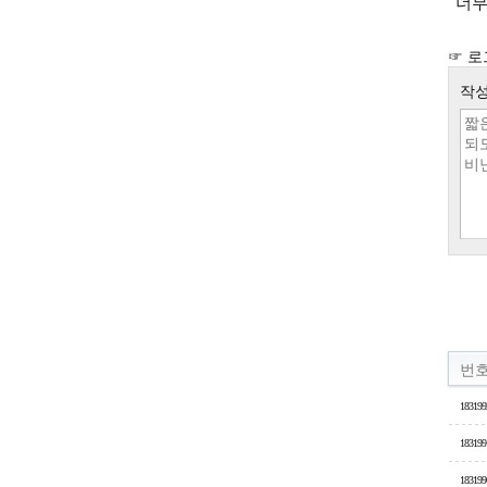
너무
☞ 로
작성
번
183199
183199
183199