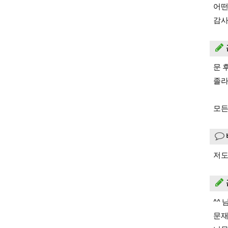
어떤
감사
문 
졸라
모든
저도 
^^
문재