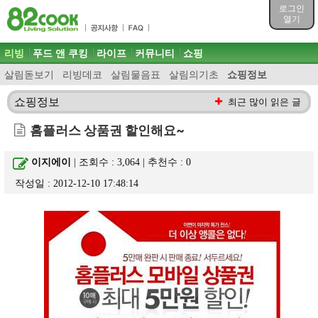
목차
로그인
주메뉴 바로가기
열기
컨텐츠 바로가기
검색 바로가기
주메뉴
리빙
푸드 앤 쿠킹
라이프
커뮤니티
쇼핑
로그인 바로가기
살림돋보기
리빙데코
살림물음표
살림의기초
쇼핑정보
쇼핑정보
최근 많이 읽은 글
홈플러스 상품권 할인해요~
이지에이
| 조회수 : 3,064 | 추천수 :
0
작성일 : 2012-12-10 17:48:14