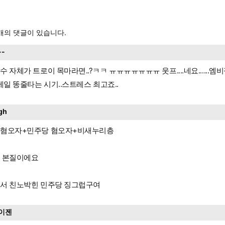
개의 댓글이 있습니다.
--
수 자체가 트로이 목마라면..?ㅋㅋ ㅠㅠㅠㅠㅠㅠㅠ 웃프....네요......
.제일 똥줄타는 시기..스트레스 최고죠..
gh
혐오자+민주당 혐오자+비새누리층
 본질이에요
서 친노박힌 민주당 징그럽구여
이젠