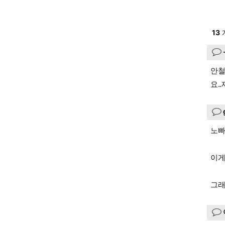
13
안철
요.
노빠
이게
그래