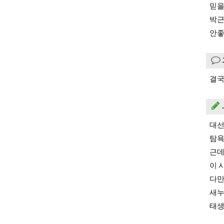
믿을
박근
안좋
결국
대선
탐욕
근데
이 
다만
새누
태생