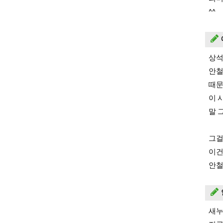
^^
상석
안철
때문
이 
말 
그걸
이건
안철
새누