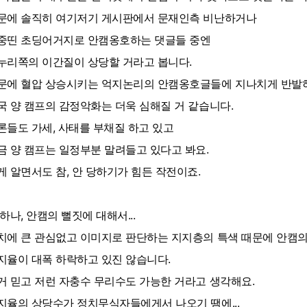
문에 솔직히 여기저기 게시판에서 문재인측 비난하거나
중띤 초딩어거지로 안캠옹호하는 댓글들 중엔
누리쪽의 이간질이 상당할 거라고 봅니다.
문에 혈압 상승시키는 억지논리의 안캠옹호글들에 지나치게 반발
국 양 캠프의 감정악화는 더욱 심해질 거 같습니다.
론들도 가세, 사태를 부채질 하고 있고
금 양 캠프는 일정부분 말려들고 있다고 봐요.
게 알면서도 참, 안 당하기가 힘든 작전이죠.
 하나, 안캠의 뻘짓에 대해서...
치에 큰 관심없고 이미지로 판단하는 지지층의 특색 때문에 안캠
지율이 대폭 하락하고 있진 않습니다.
거 믿고 저런 자충수 무리수도 가능한 거라고 생각해요.
지율의 상당수가 정치무식자들에게서 나오기 땜에...