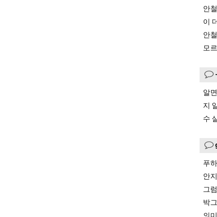
안철
이 
안철
모르
알면
지 
수 
푸
안지
그럼
박그
의미