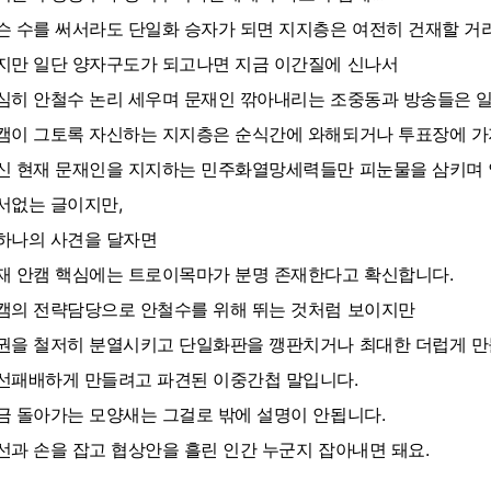
슨 수를 써서라도 단일화 승자가 되면 지지층은 여전히 건재할 거
지만 일단 양자구도가 되고나면 지금 이간질에 신나서
심히 안철수 논리 세우며 문재인 깎아내리는 조중동과 방송들은 
캠이 그토록 자신하는 지지층은 순식간에 와해되거나 투표장에 가지
신 현재 문재인을 지지하는 민주화열망세력들만 피눈물을 삼키며 
서없는 글이지만,
하나의 사견을 달자면
재 안캠 핵심에는 트로이목마가 분명 존재한다고 확신합니다.
캠의 전략담당으로 안철수를 위해 뛰는 것처럼 보이지만
권을 철저히 분열시키고 단일화판을 깽판치거나 최대한 더럽게 
선패배하게 만들려고 파견된 이중간첩 말입니다.
금 돌아가는 모양새는 그걸로 밖에 설명이 안됩니다.
선과 손을 잡고 협상안을 흘린 인간 누군지 잡아내면 돼요.