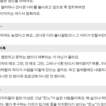
쯤은 정신을 차려야죠.
 말마따나 건너온 다리를 불사르고 앞으로 쭉 정치하려면
이미지는 여기서 멈춰야죠.
--
차려도 늦었다고 봐요...건너온 다리 불사질렀으니 그 다리가 안철수만의
어흑
 깽판치고 못먹는 밥이다 재뿌리는 거 아닌가 몰라요.
어차피 돼도 그만, 안 돼도 그만, 그러나 너흰 반드시 돼야겠지? 메롱...이
절박함의 차이가 사람을 이렇게 만드는 걸까요. 하긴 절박함에도 내용차
아니면 안 된다와 정권교체 아니면 안 된다와..
..
지지자들의 절반 이상은 그냥 "친노"가 싫은 사람들이에요. 왜 싫으냐 하
다. 뭔가 추구하는 가치가 있기에 安을 지지한다기 보다는 "친노"가 또