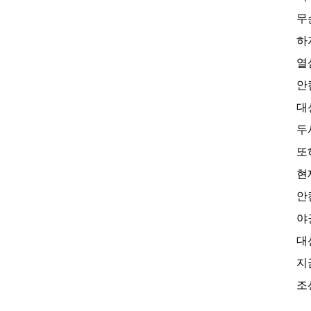
무
하
열
안
대
두
또
현
안
야
대
지
조