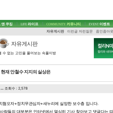
 앤 쿠킹
라이프
커뮤니티
이벤트
LIFE
COMMUNITY
EVENT
자유게시판
이런글 저런질문
줌인줌아
자유게시판
 수 없는 고민을 풀어보는 속풀이방
현재 안철수 지지의 실상은
...
조회수 : 2,578
치혐오자+정치무관심자+새누리에 실망한 보수층 입니다.
 사람들의 대부분은 인터넷에서 열심히 기사 찾아보고 댓글다는 따