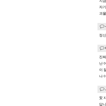
지금
자기
괴물
정신
진짜
난 
이 
나 
安 
답니