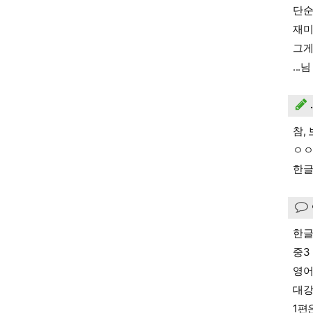
단순
재미
그게
..
참,
ㅇㅇ
한글
한글
중3
영어
대강
1편