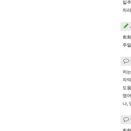
일주
차라
회화
주말
저는
자막
도움
영어
나,
회화