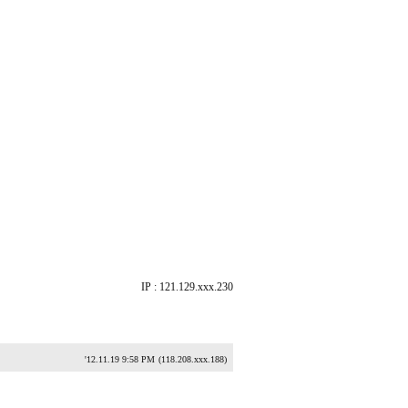
IP : 121.129.xxx.230
'12.11.19 9:58 PM
(118.208.xxx.188)