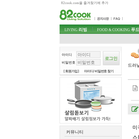
82cook.com을 즐겨찾기에 추가
목차
주메뉴 바로가기
컨텐츠 바로가기
검색 바로가기
주메뉴
리빙
푸드
로그인 바로가기
LIVING
FOOD & COOKING
아이디
비밀번호
드러낼
[ 회원가입 ]
아이디/ 비밀번호 찾기
미
커뮤니티
스