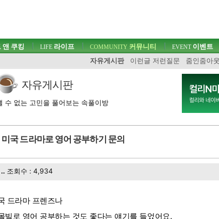
 앤 쿠킹
라이프
커뮤니티
이벤트
LIFE
COMMUNITY
EVENT
자유게시판
이런글 저런질문
줌인줌아
자유게시판
 수 없는 고민을 풀어보는 속풀이방
미국 드라마로 영어 공부하기 문의
..
조회수 : 4,934
국 드라마 프렌즈나
몰빌로 영어 공부하는 것도 좋다는 얘기를 들었어요.