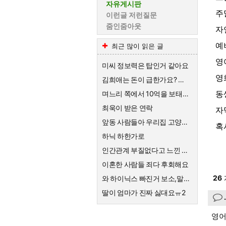
자유게시판
주
이런글 저런질문
줌인줌아웃
자
예
최근 많이 읽은 글
영
미씨 정보력은 탑인거 같아요
영
김희애는 돈이 급한가요? 왜 친근한척 예능하죠?
동
며느리 쪽에서 10억을 보태준대요.
최욱이 받은 연락
자
앞동 사람들아 우리집 고양이한테 큰절해라
혹
하닉 하한가로
인간관계 부질없다고 느낀 순간
이혼한 사람들 죄다 후회해요
26
와 하이닉스 빠진거 보소,말이 안나옴
딸이 엄마가 진짜 싫대요ㅠ2
영어