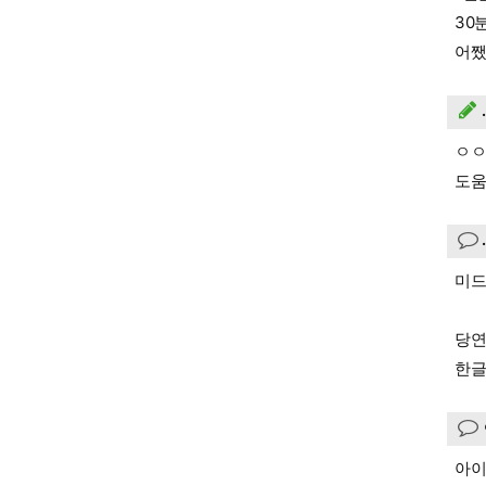
30
어쨌
ㅇㅇ
도움
미드
당연
한글
아이