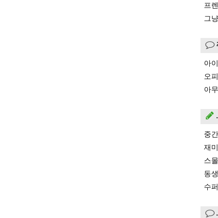
프렌
그냥
아이
오피
아무
중간
재미
스몰
동생
수퍼