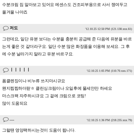
수분크림 짐 알아보고 있어요 에센스도 건조피부용으로 사서 쟁여두고
올겨울 나야죠
저도
'12.10.25 12:50 PM
(121.138.xxx.61)
그런데요, 일단 유분 보다는 수분을 충분히 공급해 준 다음에 유분을 바르
는게 좋은 것 같더라구요. 일단 수분 많은 화장품을 이용해 보세요. 그 후
에 수분 날라가지 말라고 유분 바르구요.
ㅣㅣㅣㅣㅣ
'12.10.25 1:05 PM
(110.70.xxx.171)
폼클렌징이나 비누류 쓰지마시규요
왠지찝찝하더랃ㅎ 클린싱크림이나 오일후에 물세안만 하세요
마스크팩 자주하시규요 그 겉에 크림으로 코팅!
많이 도움되요
....
'12.10.25 1:36 PM
(218.235.xxx.79)
그럴땐 영양팩하시는것이 도움이 됩니다.