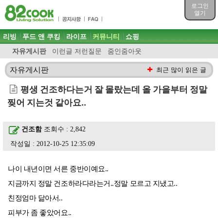
목차
로그인
주메뉴 바로가기
열기
컨텐츠 바로가기
검색 바로가기
주메뉴
리빙
푸드 앤 쿠킹
라이프
커뮤니티
쇼핑
로그인 바로가기
자유게시판
이런글 저런질문
줌인줌아웃
자유게시판
최근 많이 읽은 글
평생 건조하다는거 잘 몰랐는데 올 가을부터 정말
찢어 지는것 같아요..
건조함
조회수 : 2,842
작성일 : 2012-10-25 12:35:09
나이 내년이면 서른 중반이예요..
지금까지 정말 건조하라다라는거..정말 모르고 지냈고..
친정엄마 닮아서..
피부가 좀 좋았어요..