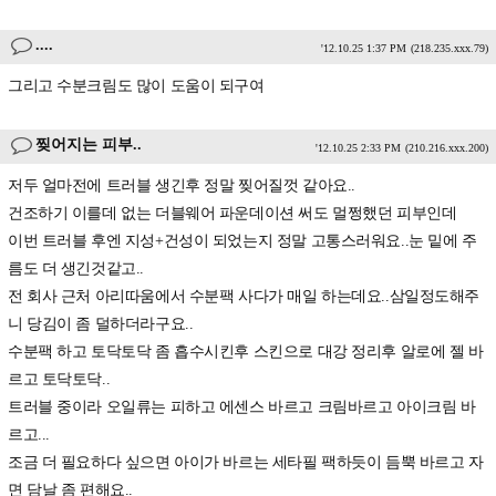
....
'12.10.25 1:37 PM
(218.235.xxx.79)
그리고 수분크림도 많이 도움이 되구여
찢어지는 피부..
'12.10.25 2:33 PM
(210.216.xxx.200)
저두 얼마전에 트러블 생긴후 정말 찢어질껏 같아요..
건조하기 이를데 없는 더블웨어 파운데이션 써도 멀쩡했던 피부인데
이번 트러블 후엔 지성+건성이 되었는지 정말 고통스러워요..눈 밑에 주
름도 더 생긴것같고..
전 회사 근처 아리따움에서 수분팩 사다가 매일 하는데요..삼일정도해주
니 당김이 좀 덜하더라구요..
수분팩 하고 토닥토닥 좀 흡수시킨후 스킨으로 대강 정리후 알로에 젤 바
르고 토닥토닥..
트러블 중이라 오일류는 피하고 에센스 바르고 크림바르고 아이크림 바
르고...
조금 더 필요하다 싶으면 아이가 바르는 세타필 팩하듯이 듬뿍 바르고 자
면 담날 좀 편해요..