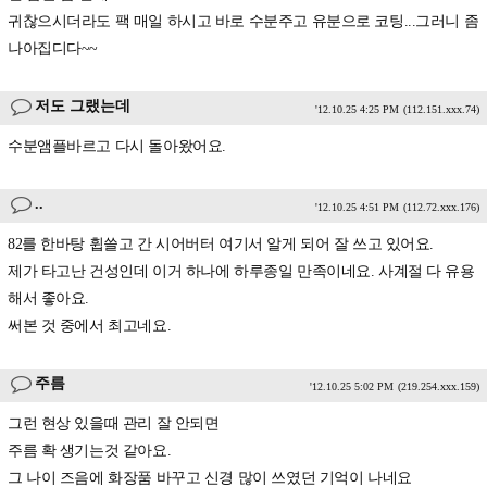
귀찮으시더라도 팩 매일 하시고 바로 수분주고 유분으로 코팅...그러니 좀
나아집디다~~
저도 그랬는데
'12.10.25 4:25 PM
(112.151.xxx.74)
수분앰플바르고 다시 돌아왔어요.
..
'12.10.25 4:51 PM
(112.72.xxx.176)
82를 한바탕 휩쓸고 간 시어버터 여기서 알게 되어 잘 쓰고 있어요.
제가 타고난 건성인데 이거 하나에 하루종일 만족이네요. 사계절 다 유용
해서 좋아요.
써본 것 중에서 최고네요.
주름
'12.10.25 5:02 PM
(219.254.xxx.159)
그런 현상 있을때 관리 잘 안되면
주름 확 생기는것 같아요.
그 나이 즈음에 화장품 바꾸고 신경 많이 쓰였던 기억이 나네요